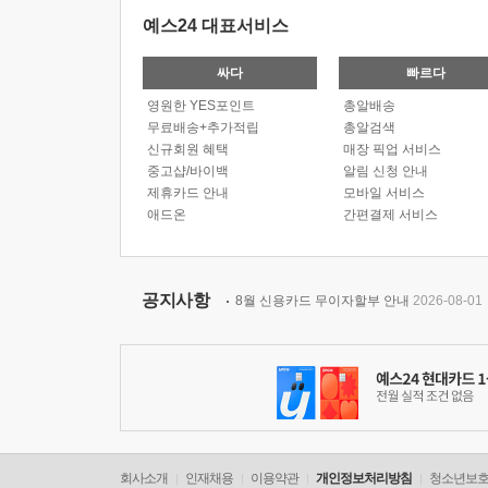
예스24 대표서비스
싸다
빠르다
영원한 YES포인트
총알배송
무료배송+추가적립
총알검색
신규회원 혜택
매장 픽업 서비스
중고샵/바이백
알림 신청 안내
제휴카드 안내
모바일 서비스
애드온
간편결제 서비스
공지사항
8월 신용카드 무이자할부 안내
2026-08-01
회사소개
인재채용
이용약관
개인정보처리방침
청소년보