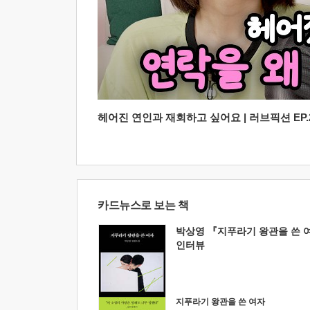
헤어진 연인과 재회하고 싶어요 | 러브픽션 EP.2
카드뉴스로 보는 책
박상영 『지푸라기 왕관을 쓴 
인터뷰
지푸라기 왕관을 쓴 여자