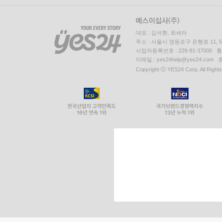
대표 : 김석환, 최세라
주소 : 서울시 영등포구 은행로 11,
사업자등록번호 : 229-81-37000 
이메일 : yes24help@yes24.c
Copyright ⓒ YES24 Corp. All Right