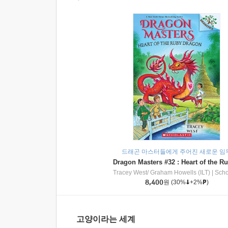
드래곤 마스터들에게 주어진 새로운 임
Tracey West/ Graham Howells (ILT)
|
Scholasti
8,400
원
(30%
+2%
)
고양이라는 세계