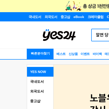
국내도서
외국도서
중고샵
eBook
크레마클럽
C
빠른분야찾기
베스트
신상품
이벤트
바이백
매
YES NOW
국내도서
외국도서
중고샵