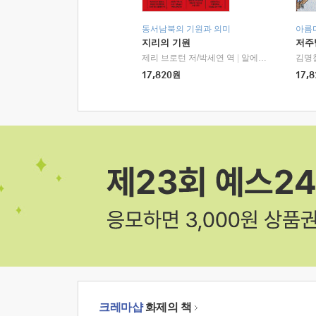
동서남북의 기원과 의미
아름
지리의 기원
저주
제리 브로턴 저/박세연 역
|
알에이치코리아(RHK)
김명
17,820
원
17,8
크레마샵
화제의 책