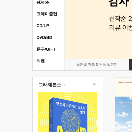
eBook
크레마클럽
CD/LP
DVD/BD
문구/GIFT
티켓
골든벨 퀴즈 & 완독 챌린지
그래제본소
5
/5