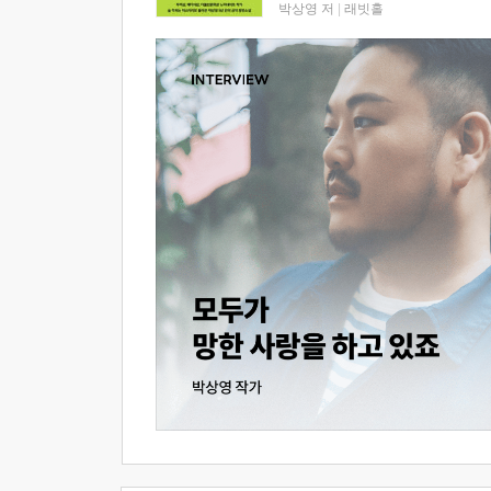
박상영 저
|
래빗홀