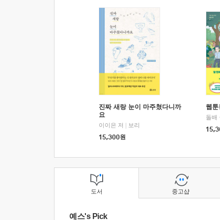
진짜 새랑 눈이 마주쳤다니까
웹툰
요
돌배
이이은 저
|
보리
15,3
15,300
원
도서
중고샵
예스's Pick