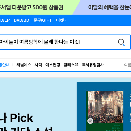
D/LP
DVD/BD
문구
/GIFT
티켓
독서유형검사
장안내
채널예스
사락
예스펀딩
클래스24
여
RBTI Lab
독서유형검사