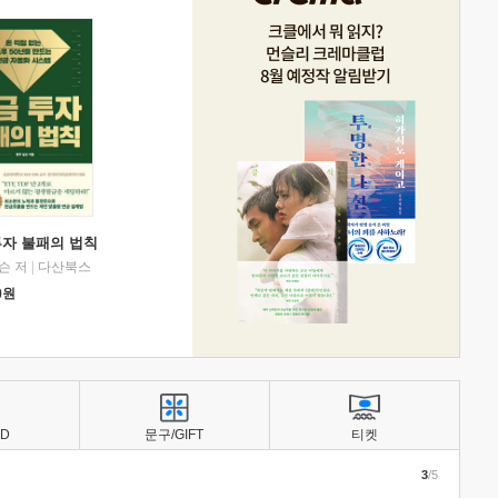
투자 불패의 법칙
슨 저
|
다산북스
0
원
BD
문구/GIFT
티켓
3
/5