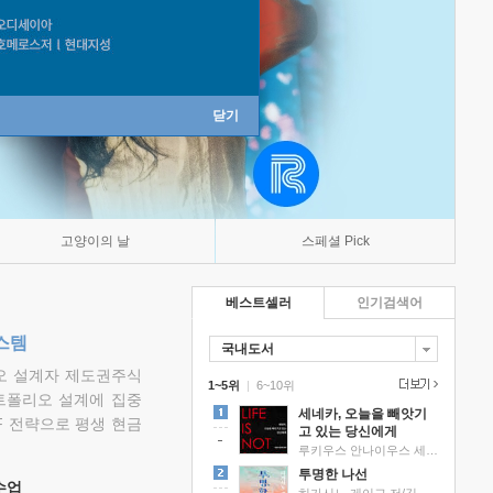
닫기
고양이의 날
스페셜 Pick
베스트셀러
인기검색어
스템
국내도서
리오 설계자 제도권주식
1~5위
|
6~10위
트폴리오 설계에 집중
세네카, 오늘을 빼앗기
F 전략으로 평생 현금
고 있는 당신에게
루키우스 안나이우스 세네카 저/하와이 대저택 편역
투명한 나선
 수업