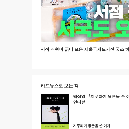
서점 직원이 긁어 모은 서울국제도서전 굿즈 하울
카드뉴스로 보는 책
박상영 『지푸라기 왕관을 쓴 
인터뷰
지푸라기 왕관을 쓴 여자