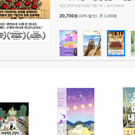
제도권주식분석(최기원) 저
와이즈베리
20,700
원
(10% 할인)
1,150원