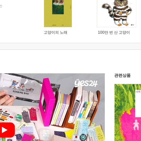
는
고양이의 노래
100만 번 산 고양이
관련상품