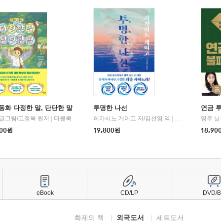
동화 다정한 말, 단단한 말
투명한 나선
연금 
 글그림/고정욱 원저
|
더블북
히가시노 게이고 저/김선영 역
|
북다
영주 닐
00
원
19,800
원
18,90
eBook
CD/LP
DVD/
화제의 책
외국도서
세트도서