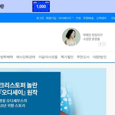
로그인
회원가입
마이페이지
카트
주문/배송
고객센터
Gl
름방학혜택
예사단독판매
이달의사은품
특가할인
추천도서
대량/법인