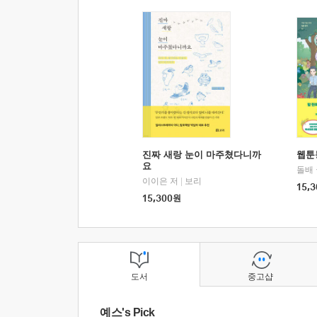
진짜 새랑 눈이 마주쳤다니까
웹툰
요
돌배
이이은 저
|
보리
15,3
15,300
원
도서
중고샵
예스's Pick