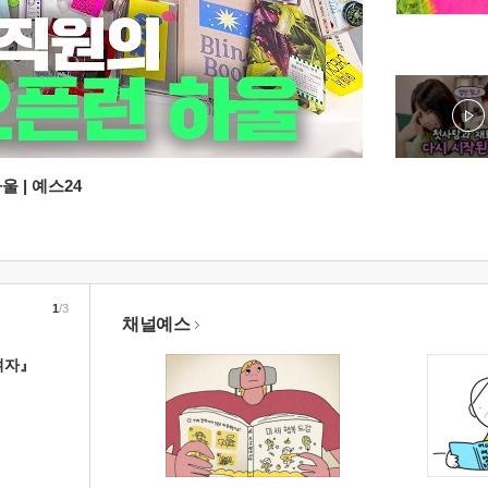
 | 예스24
1
/3
채널예스
여자』