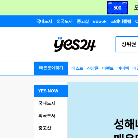
국내도서
외국도서
중고샵
eBook
크레마클럽
C
빠른분야찾기
베스트
신상품
이벤트
바이백
매
YES NOW
국내도서
외국도서
중고샵