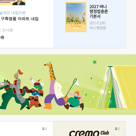
현실적인 내집마련
 구축명품 아파트 내집
|
진서원
0
원
1
/3
2
/3