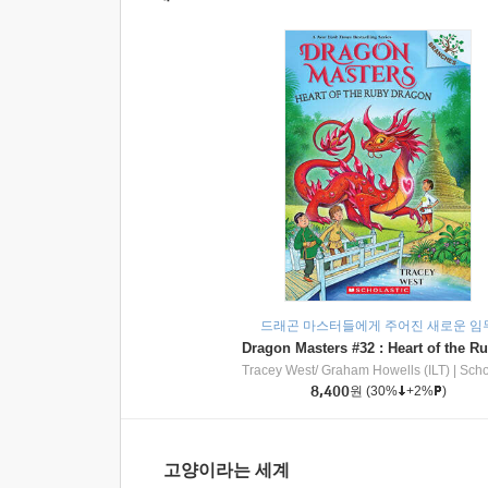
드래곤 마스터들에게 주어진 새로운 임
Tracey West/ Graham Howells (ILT)
|
Scholasti
8,400
원
(30%
+2%
)
고양이라는 세계