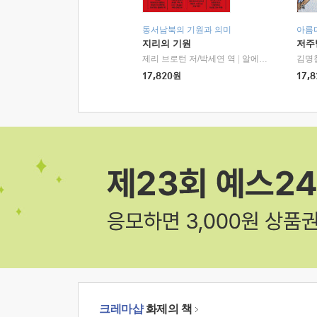
동서남북의 기원과 의미
아름
지리의 기원
저주
제리 브로턴 저/박세연 역
|
알에이치코리아(RHK)
김명
17,820
원
17,8
크레마샵
화제의 책