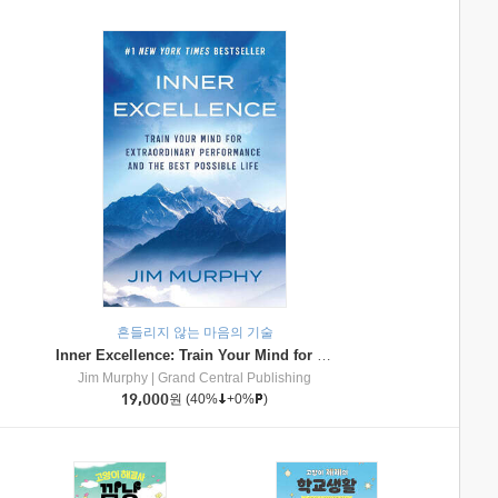
흔들리지 않는 마음의 기술
Inner Excellence: Train Your Mind for Extraordinary Performance and the Best Possible Life
Jim Murphy
|
Grand Central Publishing
19,000
원
(40%
+0%
)