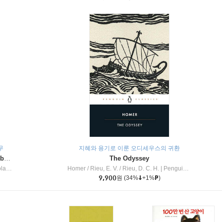
무
지혜와 용기로 이룬 오디세우스의 귀환
Dragon Masters #32 : Heart of the Ruby Dragon (A Branches Book)
The Odyssey
c Inc
Homer / Rieu, E. V. / Rieu, D. C. H.
|
Penguin Group
9,900
원
(34%
+1%
)