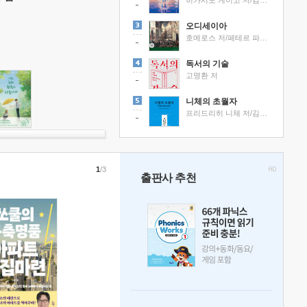
히가시노 게이고 저/김선영 역
오디세이아
호메로스 저/페테르 파울 루벤스 그림/박문재 역
독서의 기술
고명환 저
니체의 초월자
프리드리히 니체 저/김철 편역
1
/3
출판사 추천