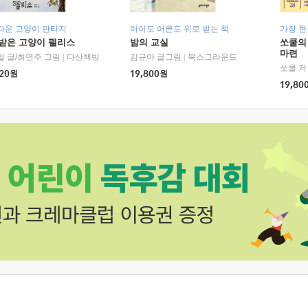
다운 고양이 판타지
아이도 어른도 위로 받는 책
가장 
받은 고양이 펠리스
밤의 교실
쏘쿨의
마련
철 글/최연주 그림
|
다산책방
김규아 글그림
|
북스그라운드
쏘쿨 저
20
원
19,800
원
19,80