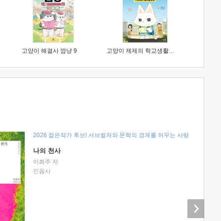
고양이 해결사 깜냥 9
고양이 제제의 학교생활 1 : 초등학생이 이렇게 힘들 줄이야
2026 젊은작가 후보! 서브컬처와 문학의 경계를 허무는 사랑
나의 천사
이희주 저
민음사