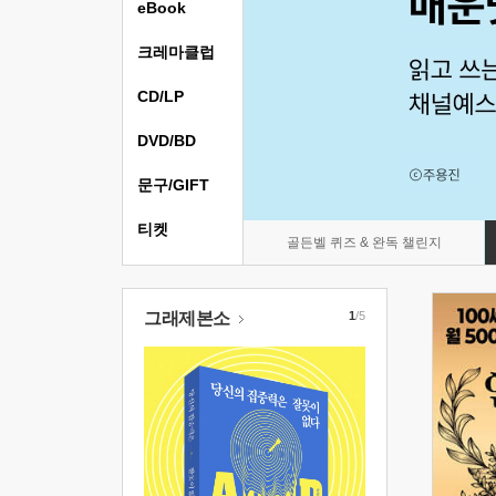
eBook
크레마클럽
CD/LP
DVD/BD
문구/GIFT
티켓
골든벨 퀴즈 & 완독 챌린지
그래제본소
1
/5