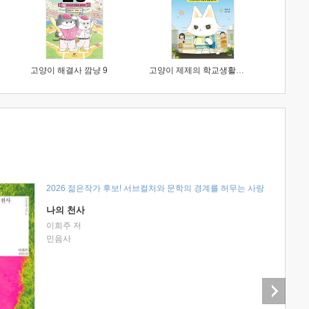
고양이 해결사 깜냥 9
고양이 제제의 학교생활 1 : 초등학생이 이렇게 힘들 줄이야
2026 젊은작가 후보! 서브컬처와 문학의 경계를 허무는 사랑
나의 천사
이희주 저
민음사