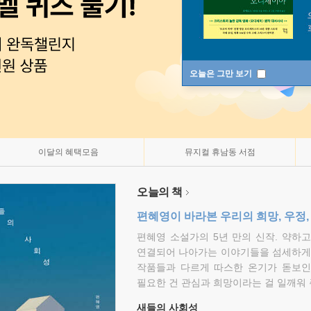
오늘은 그만 보기
이달의 혜택모음
뮤지컬 휴남동 서점
오늘의 책
편혜영이 바라본 우리의 희망, 우정,
편혜영 소설가의 5년 만의 신작. 약하
연결되어 나아가는 이야기들을 섬세하게 
작품들과 다르게 따스한 온기가 돋보인
필요한 건 관심과 희망이라는 걸 일깨워 
새들의 사회성