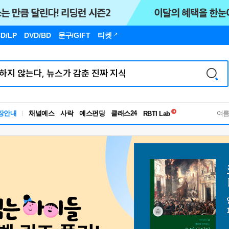
D/LP
DVD/BD
문구
/GIFT
티켓
독서유형검사
장안내
채널예스
사락
예스펀딩
클래스24
RBTI Lab
여
독서유형검사