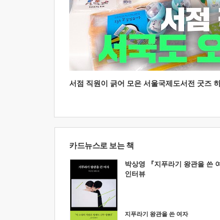
서점 직원이 긁어 모은 서울국제도서전 굿즈 하울
카드뉴스로 보는 책
박상영 『지푸라기 왕관을 쓴 
인터뷰
지푸라기 왕관을 쓴 여자