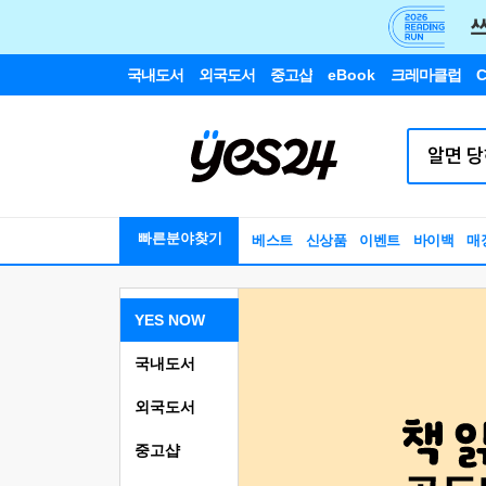
국내도서
외국도서
중고샵
eBook
크레마클럽
C
빠른분야찾기
베스트
신상품
이벤트
바이백
매
YES NOW
국내도서
외국도서
중고샵