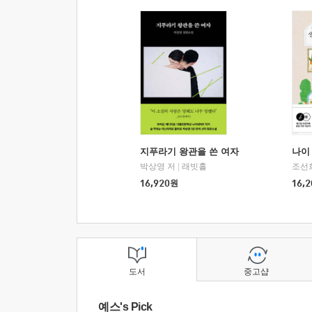
지푸라기 왕관을 쓴 여자
나이 
박상영 저
|
래빗홀
조선
16,920
원
16,2
도서
중고샵
예스's Pick