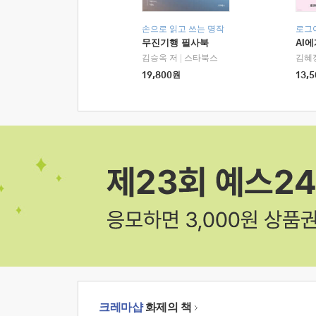
손으로 읽고 쓰는 명작
로그
무진기행 필사북
AI
김승옥 저
|
스타북스
김혜
19,800
원
13,5
크레마샵
화제의 책