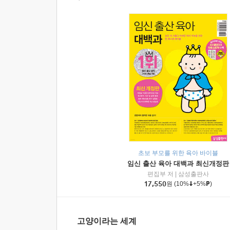
초보 부모를 위한 육아 바이블
임신 출산 육아 대백과 최신개정판
편집부 저
|
삼성출판사
17,550
원
(10%
+5%
)
고양이라는 세계