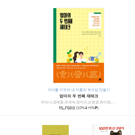
아이를 키우며 내 이름의 부수입 만들기
엄마의 두 번째 재테크
우리나,정예용,유재숙,양지인,손효영,최미영,조민주,이진현,차미숙,서미숙 저
15,750
원
(10%
+5%
)