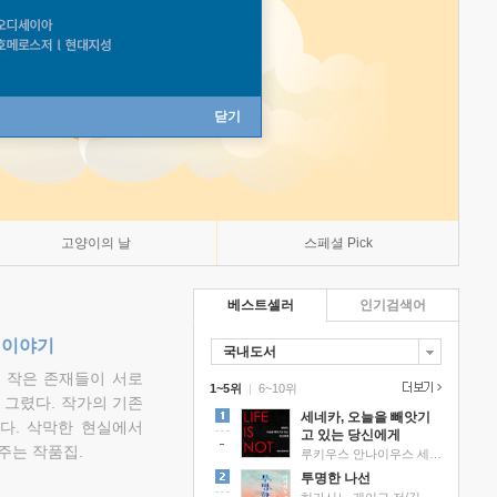
닫기
고양이의 날
스페셜 Pick
베스트셀러
인기검색어
 이야기
국내도서
고 작은 존재들이 서로
1~5위
|
6~10위
그렸다. 작가의 기존
세네카, 오늘을 빼앗기
다. 삭막한 현실에서
고 있는 당신에게
주는 작품집.
루키우스 안나이우스 세네카 저/하와이 대저택 편역
투명한 나선