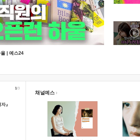
 | 예스24
1
/3
채널예스
여자』