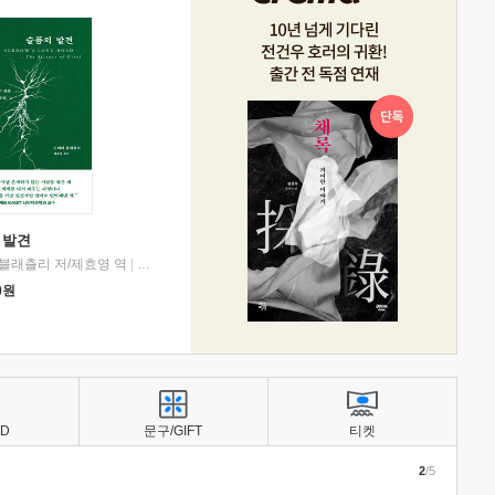
 발견
블래츨리 저/제효영 역
|
디플롯
0
원
BD
문구/GIFT
티켓
2
/5