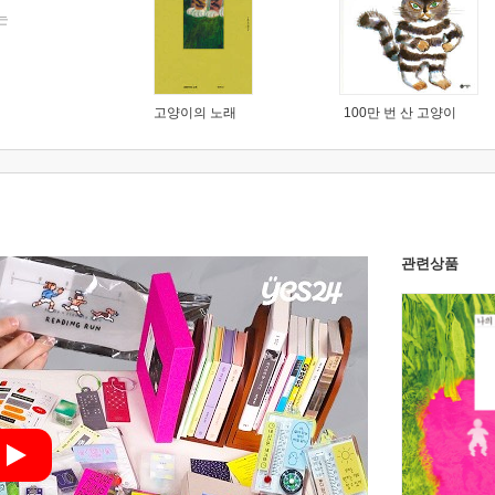
는
고양이의 노래
100만 번 산 고양이
관련상품