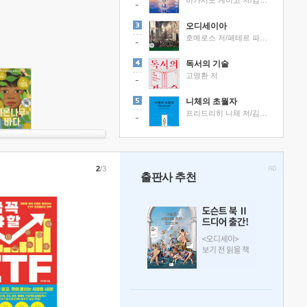
히가시노 게이고 저/김선영 역
오디세이아
호메로스 저/페테르 파울 루벤스 그림/박문재 역
독서의 기술
고명환 저
니체의 초월자
프리드리히 니체 저/김철 편역
2
/3
출판사 추천