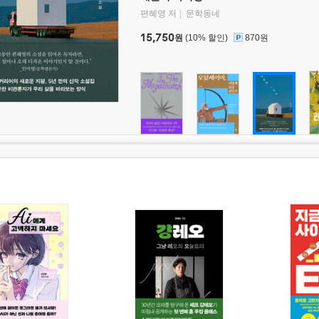
편혜영 저
문학동네
15,750
원
(10% 할인)
870원