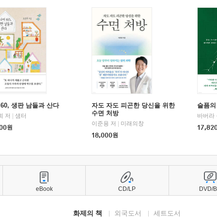
60, 생판 남들과 산다
자도 자도 피곤한 당신을 위한
슬픔의
수면 처방
희 저
|
샘터
바버라 
이준용 저
|
미래의창
00
원
17,82
18,000
원
eBook
CD/LP
DVD/
화제의 책
외국도서
세트도서