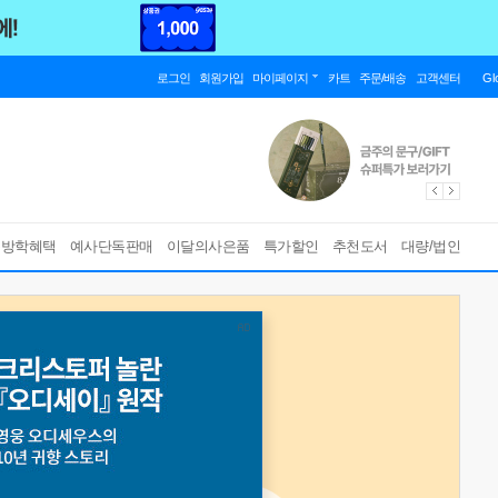
로그인
회원가입
마이페이지
카트
주문/배송
고객센터
Gl
름방학혜택
예사단독판매
이달의사은품
특가할인
추천도서
대량/법인