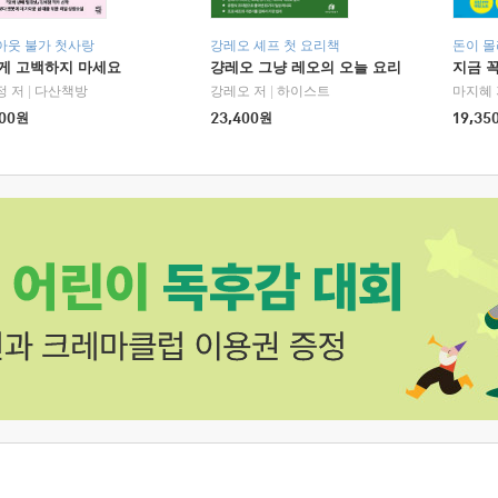
아웃 불가 첫사랑
강레오 셰프 첫 요리책
돈이 몰
에게 고백하지 마세요
걍레오 그냥 레오의 오늘 요리
지금 꼭
정 저
|
다산책방
강레오 저
|
하이스트
마지혜 
00
원
23,400
원
19,35