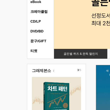
eBook
크레마클럽
CD/LP
DVD/BD
문구/GIFT
티켓
골든벨 퀴즈 & 완독 챌린지
그래제본소
3
/5