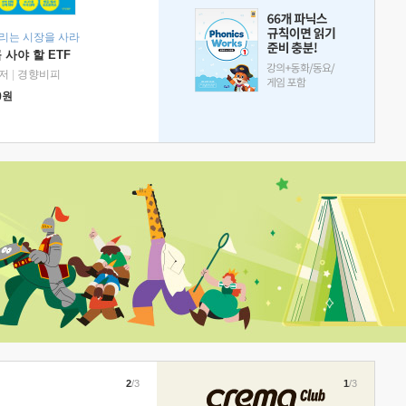
리는 시장을 사라
 사야 할 ETF
저
|
경향비피
0
원
2
/3
1
/3