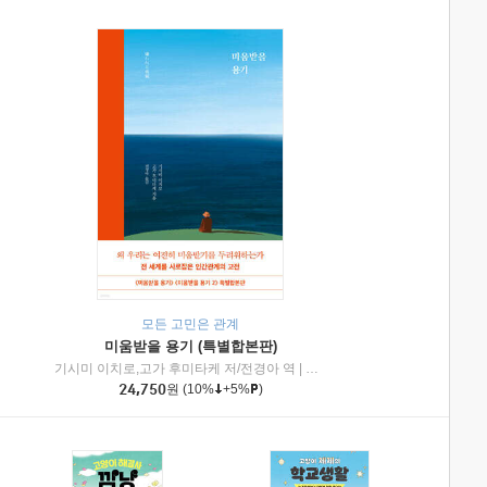
모든 고민은 관계
미움받을 용기 (특별합본판)
기시미 이치로,고가 후미타케 저/전경아 역
|
제이브리즈북스
|
인플루엔셜
24,750
원
(10%
+5%
)