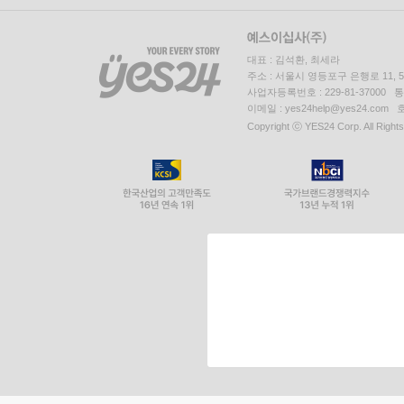
대표 : 김석환, 최세라
주소 : 서울시 영등포구 은행로 11,
사업자등록번호 : 229-81-37000 
이메일 : yes24help@yes24.c
Copyright ⓒ YES24 Corp. All Right