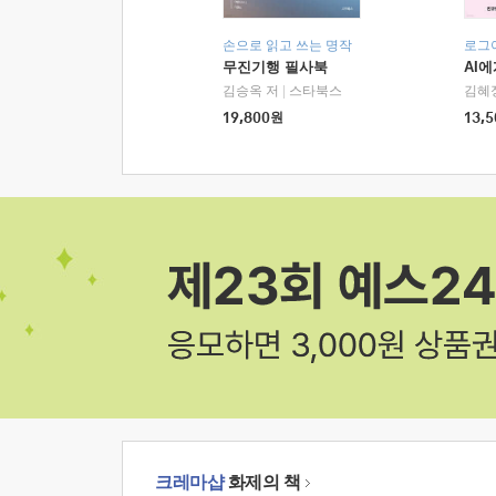
손으로 읽고 쓰는 명작
로그
무진기행 필사북
AI
김승옥 저
|
스타북스
김혜
19,800
원
13,5
크레마샵
화제의 책