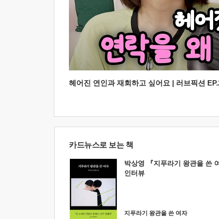
헤어진 연인과 재회하고 싶어요 | 러브픽션 EP.2
카드뉴스로 보는 책
박상영 『지푸라기 왕관을 쓴 
인터뷰
지푸라기 왕관을 쓴 여자