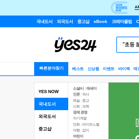
국내도서
외국도서
중고샵
eBook
크레마클럽
C
빠른분야찾기
베스트
신상품
이벤트
바이백
매
소설/시
|
에세이
YES NOW
인문
|
역사
예술
|
종교
국내도서
사회
|
과학
경제 경영
외국도서
자기계발
만화
|
라이트노벨
중고샵
여행
|
잡지
어린이