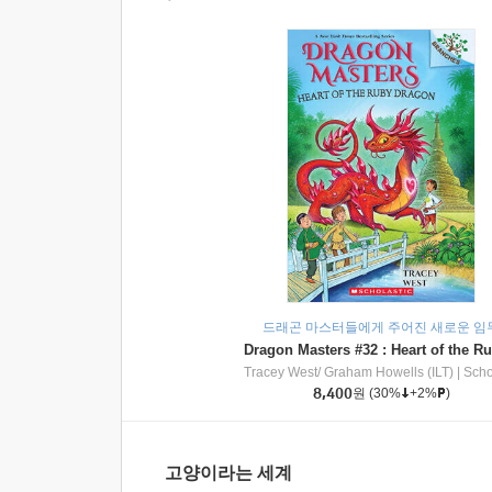
드래곤 마스터들에게 주어진 새로운 임
Tracey West/ Graham Howells (ILT)
|
Scholasti
8,400
원
(30%
+2%
)
고양이라는 세계