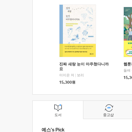
진짜 새랑 눈이 마주쳤다니까
웹툰
요
돌배
이이은 저
|
보리
15,3
15,300
원
도서
중고샵
예스's Pick