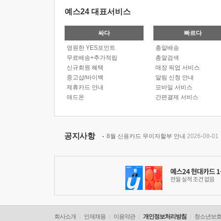
예스24 대표서비스
싸다
빠르다
영원한 YES포인트
총알배송
무료배송+추가적립
총알검색
신규회원 혜택
매장 픽업 서비스
중고샵/바이백
알림 신청 안내
제휴카드 안내
모바일 서비스
애드온
간편결제 서비스
공지사항
8월 신용카드 무이자할부 안내
2026-08-01
회사소개
인재채용
이용약관
개인정보처리방침
청소년보