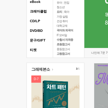
eBook
유아
|
전집
청소년
크레마클럽
요리
|
육아
가정 살림
CD/LP
건강 취미
대학교재
DVD/BD
국어와 외국어
IT 모바일
수험서 자격증
문구/GIFT
초등참고서
중등참고서
티켓
나민애 7문 
고등참고서
그래제본소
3
/5
D-7