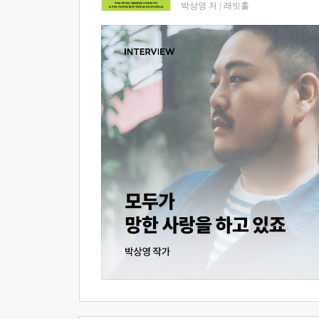
박상영 저
|
래빗홀