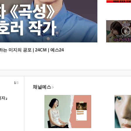
 미지의 공포 | 24CM | 예스24
1
/3
채널예스
여자』