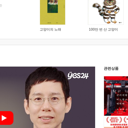
는
고양이의 노래
100만 번 산 고양이
관련상품