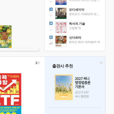
히가시노 게이고 저/김선영 역
오디세이아
호메로스 저/페테르 파울 루벤스 그림/박문재 역
독서의 기술
고명환 저
싯다르타
헤르만 헤세 저/박병덕 역
1
2
/3
출판사 추천