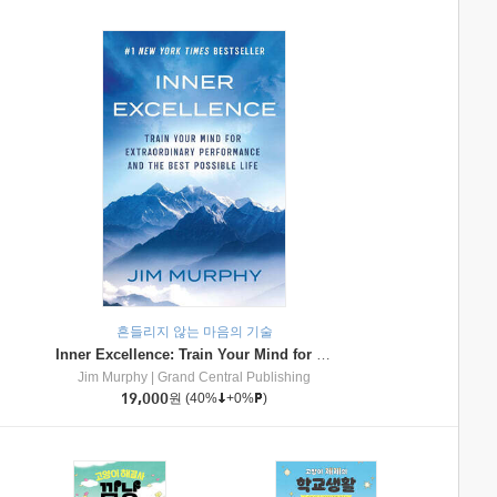
흔들리지 않는 마음의 기술
Inner Excellence: Train Your Mind for Extraordinary Performance and the Best Possible Life
Jim Murphy
|
Grand Central Publishing
19,000
원
(40%
+0%
)