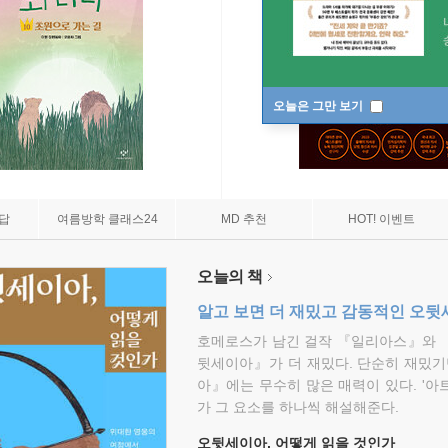
오늘은 그만 보기
7답
여름방학 클래스24
MD 추천
HOT! 이벤트
오늘의 책
알고 보면 더 재밌고 감동적인 오
호메로스가 남긴 걸작 『일리아스』와 
뒷세이아』가 더 재밌다. 단순히 재밌기
아』에는 무수히 많은 매력이 있다. '아
가 그 요소를 하나씩 해설해준다.
오뒷세이아, 어떻게 읽을 것인가