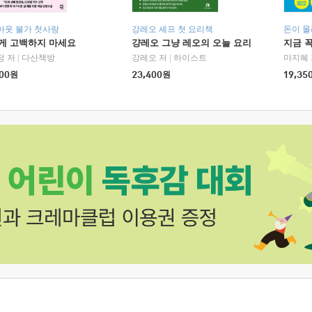
아웃 불가 첫사랑
강레오 셰프 첫 요리책
돈이 몰
에게 고백하지 마세요
걍레오 그냥 레오의 오늘 요리
지금 꼭
정 저
|
다산책방
강레오 저
|
하이스트
마지혜 
00
원
23,400
원
19,35