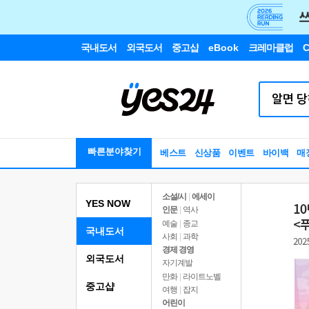
국내도서
외국도서
중고샵
eBook
크레마클럽
C
빠른분야찾기
베스트
신상품
이벤트
바이백
매
소설/시
|
에세이
YES NOW
인문
|
역사
예술
|
종교
국내도서
사회
|
과학
경제 경영
외국도서
자기계발
만화
|
라이트노벨
중고샵
여행
|
잡지
어린이