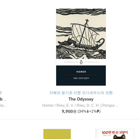
무
지혜와 용기로 이룬 오디세우스의 귀환
Dragon Masters #32 : Heart of the Ruby Dragon (A Branches Book)
The Odyssey
c Inc
Homer / Rieu, E. V. / Rieu, D. C. H.
|
Penguin Group
9,900
원
(34%
+1%
)