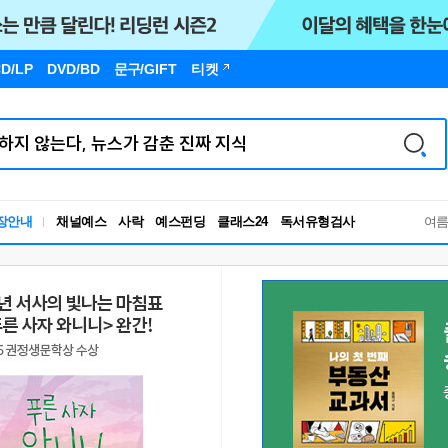
D/LP
DVD/BD
문구
/GIFT
티켓
장안내
채널예스
사락
예스펀딩
클래스24
독서유형검사
여
RBTI Lab
독서유형검사