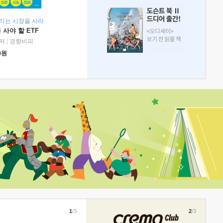
리는 시장을 사라
 사야 할 ETF
저
|
경향비피
0
원
1
/3
2
/3