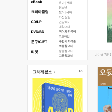
eBook
유아
|
전집
청소년
크레마클럽
요리
|
육아
가정 살림
CD/LP
건강 취미
대학교재
DVD/BD
국어와 외국어
IT 모바일
수험서 자격증
문구/GIFT
초등참고서
중등참고서
티켓
나민애 7문 
고등참고서
그래제본소
4
/5