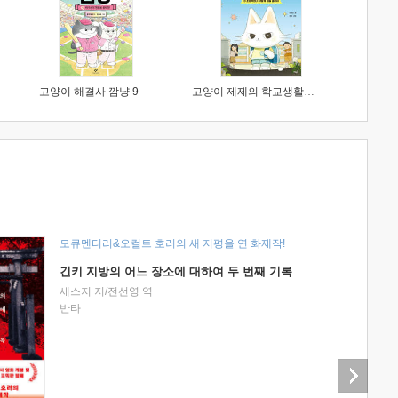
고양이 해결사 깜냥 9
고양이 제제의 학교생활 1 : 초등학생이 이렇게 힘들 줄이야
모큐멘터리&오컬트 호러의 새 지평을 연 화제작!
긴키 지방의 어느 장소에 대하여 두 번째 기록
세스지 저/전선영 역
반타