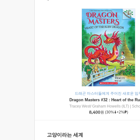
드래곤 마스터들에게 주어진 새로운 임
Tracey West/ Graham Howells (ILT)
|
Scholasti
8,400
원
(30%
+2%
)
고양이라는 세계