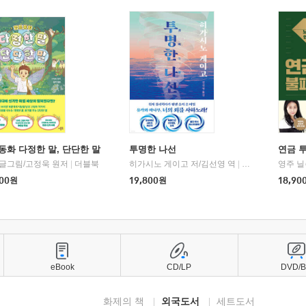
동화 다정한 말, 단단한 말
투명한 나선
연금 
 글그림/고정욱 원저
|
더블북
히가시노 게이고 저/김선영 역
|
북다
영주 닐
00
원
19,800
원
18,90
eBook
CD/LP
DVD/
화제의 책
외국도서
세트도서