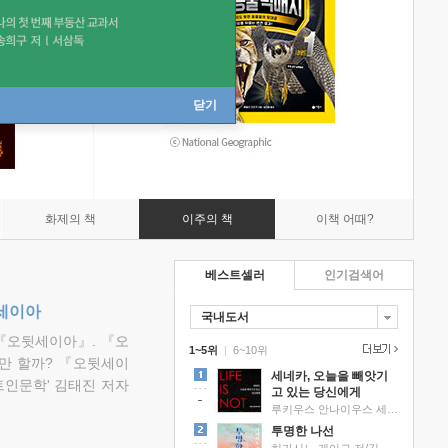
닫기
화제의 책
이주의 책
이책 어때?
베스트셀러
인기검색어
뒷세이아
국내도서
『오뒷세이아』. 『오
1~5위
|
6~10위
만 할까? 『오뒷세이
세네카, 오늘을 빼앗기
트인문학' 김태진 저자
고 있는 당신에게
루키우스 안나이우스 세네카 저/하와이 대저택 편역
투명한 나선