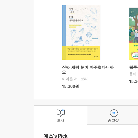
진짜 새랑 눈이 마주쳤다니까
웹툰
요
돌배
이이은 저
|
보리
15,3
15,300
원
도서
중고샵
예스's Pick