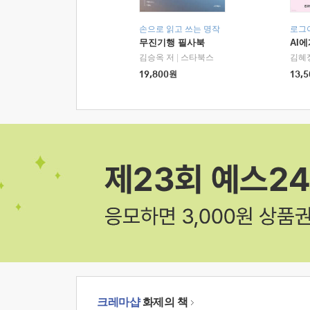
손으로 읽고 쓰는 명작
로그
무진기행 필사북
AI
김승옥 저
|
스타북스
김혜
19,800
원
13,5
크레마샵
화제의 책