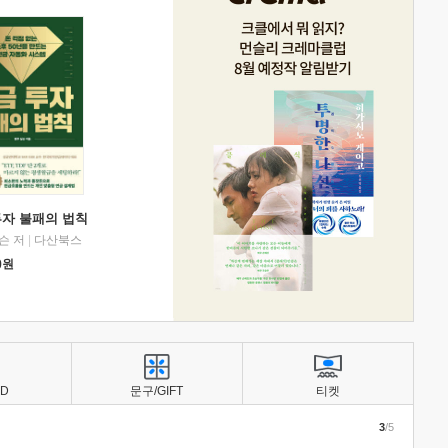
투자 불패의 법칙
슨 저
|
다산북스
0
원
BD
문구/GIFT
티켓
3
/5