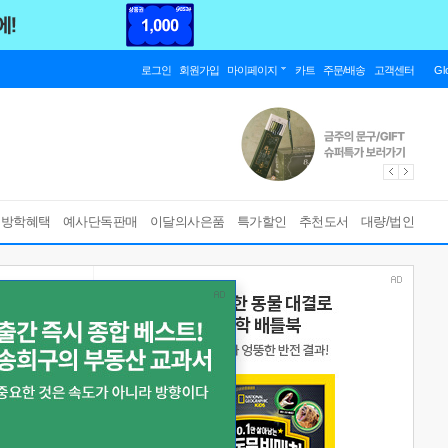
로그인
회원가입
마이페이지
카트
주문/배송
고객센터
Gl
름방학혜택
예사단독판매
이달의사은품
특가할인
추천도서
대량/법인