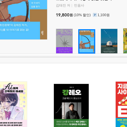
김태진 저
민음사
19,800
원
(10% 할인)
1,100원