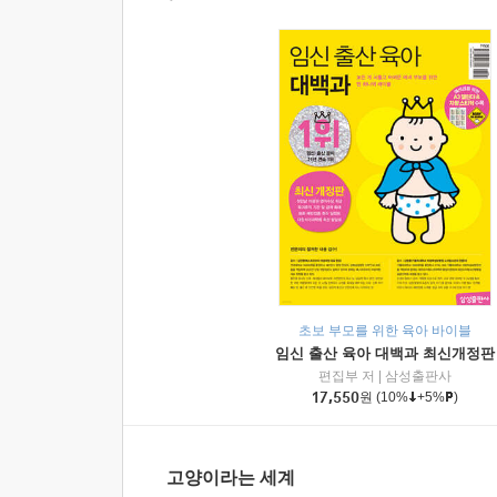
초보 부모를 위한 육아 바이블
임신 출산 육아 대백과 최신개정판
편집부 저
|
삼성출판사
17,550
원
(10%
+5%
)
고양이라는 세계