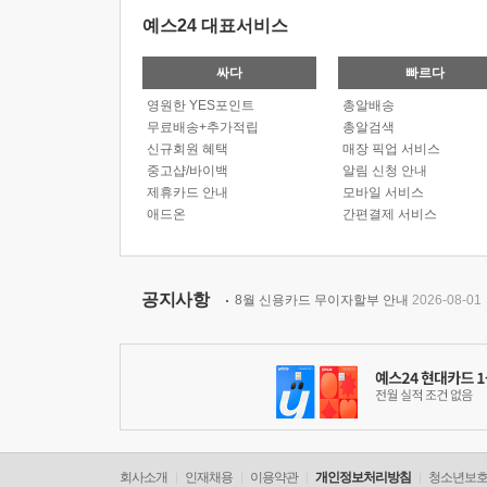
예스24 대표서비스
싸다
빠르다
영원한 YES포인트
총알배송
무료배송+추가적립
총알검색
신규회원 혜택
매장 픽업 서비스
중고샵/바이백
알림 신청 안내
제휴카드 안내
모바일 서비스
애드온
간편결제 서비스
공지사항
8월 신용카드 무이자할부 안내
2026-08-01
회사소개
인재채용
이용약관
개인정보처리방침
청소년보