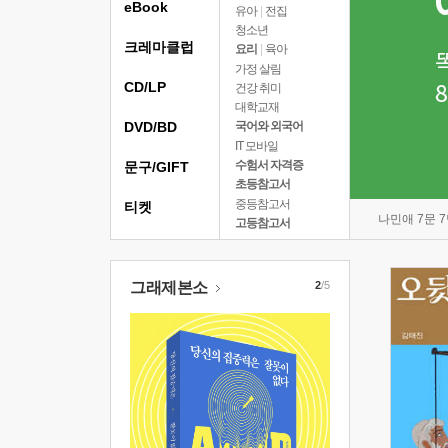
eBook
유아
|
전집
청소년
크레마클럽
요리
|
육아
가정 살림
CD/LP
건강 취미
대학교재
DVD/BD
국어와 외국어
IT 모바일
수험서 자격증
문구/GIFT
초등참고서
중등참고서
티켓
나민애 7문 
고등참고서
그래제본소
2
/5