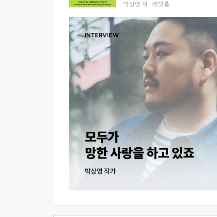
박상영 저
|
래빗홀