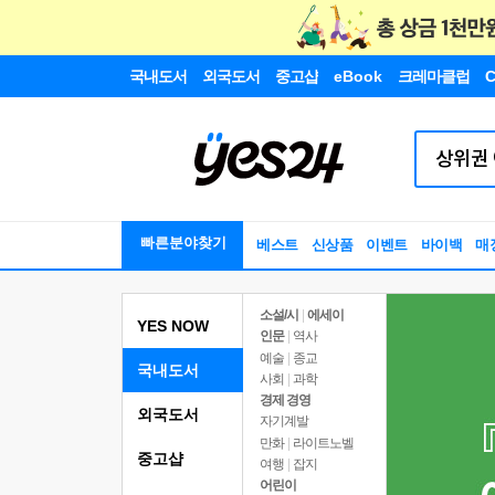
국내도서
외국도서
중고샵
eBook
크레마클럽
C
빠른분야찾기
베스트
신상품
이벤트
바이백
매
소설/시
|
에세이
YES NOW
인문
|
역사
예술
|
종교
국내도서
사회
|
과학
경제 경영
외국도서
자기계발
만화
|
라이트노벨
중고샵
여행
|
잡지
어린이