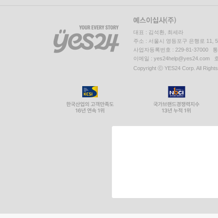
대표 : 김석환, 최세라
주소 : 서울시 영등포구 은행로 11,
사업자등록번호 : 229-81-37000 
이메일 : yes24help@yes24.c
Copyright ⓒ YES24 Corp. All Right