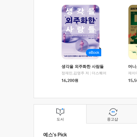
생각을 외주화한 사람들
머니
정재민,김영주 저
|
더스퀘어
16,200
원
15,5
도서
중고샵
예스's Pick