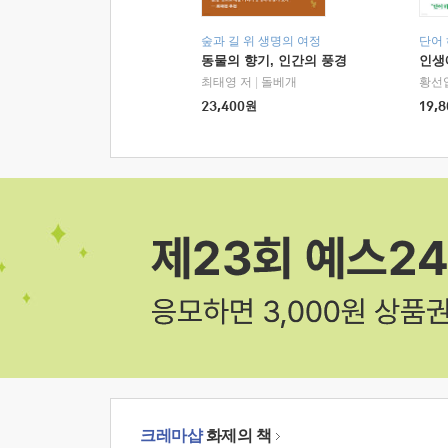
숲과 길 위 생명의 여정
단어
동물의 향기, 인간의 풍경
인생
최태영 저
|
돌베개
황선
23,400
원
19,8
크레마샵
화제의 책