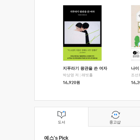
지푸라기 왕관을 쓴 여자
나이 
박상영 저
|
래빗홀
조선
16,920
원
16,2
도서
중고샵
예스's Pick