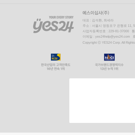
대표 : 김석환, 최세라
주소 : 서울시 영등포구 은행로 11,
사업자등록번호 : 229-81-37000 
이메일 : yes24help@yes24.c
Copyright ⓒ YES24 Corp. All Right