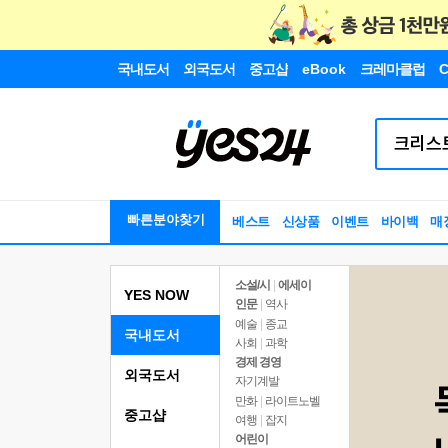
국내도서
외국도서
중고샵
eBook
크레마클럽
C
빠른분야찾기
베스트
신상품
이벤트
바이백
매
소설/시
|
에세이
YES NOW
인문
|
역사
예술
|
종교
국내도서
사회
|
과학
경제 경영
외국도서
자기계발
만화
|
라이트노벨
중고샵
여행
|
잡지
어린이