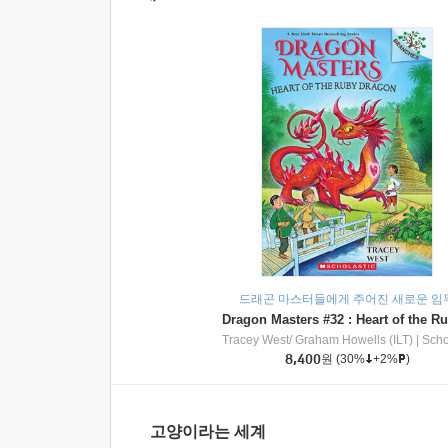
드래곤 마스터들에게 주어진 새로운 임
Tracey West/ Graham Howells (ILT)
|
Scholasti
8,400
원
(30%
+2%
)
고양이라는 세계