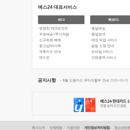
예스24 대표서비스
싸다
빠르다
영원한 YES포인트
총알배송
무료배송+추가적립
총알검색
신규회원 혜택
매장 픽업 서비스
중고샵/바이백
알림 신청 안내
제휴카드 안내
모바일 서비스
애드온
간편결제 서비스
공지사항
8월 신용카드 무이자할부 안내
2026-08-01
회사소개
인재채용
이용약관
개인정보처리방침
청소년보