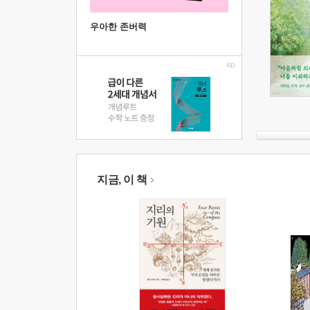
우아한 존버력
지금, 이 책