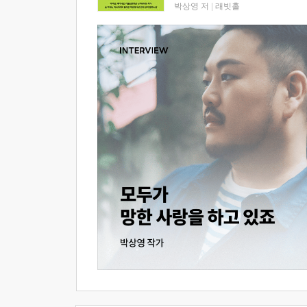
박상영 저
|
래빗홀