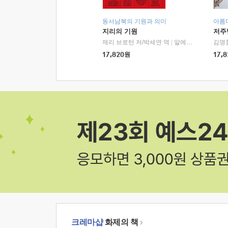
동서남북의 기원과 의미
아름
지리의 기원
저주
제리 브로턴 저/박세연 역
|
알에이치코리아(RHK)
김명
17,820
원
17,8
크레마샵
화제의 책