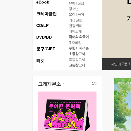
eBook
유아
|
전집
청소년
크레마클럽
요리
|
육아
가정 살림
CD/LP
건강 취미
대학교재
DVD/BD
국어와 외국어
IT 모바일
수험서 자격증
문구/GIFT
초등참고서
중등참고서
티켓
나민애 7문 
고등참고서
그래제본소
1
/5