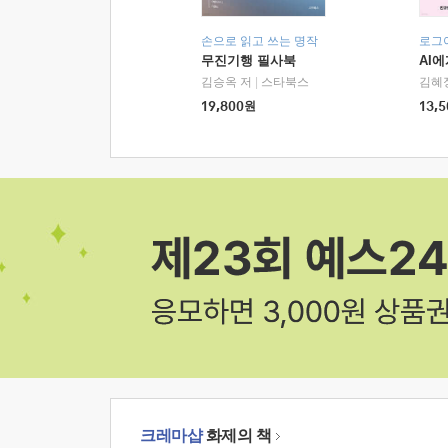
손으로 읽고 쓰는 명작
로그
무진기행 필사북
AI
김승옥 저
|
스타북스
김혜
19,800
원
13,5
크레마샵
화제의 책