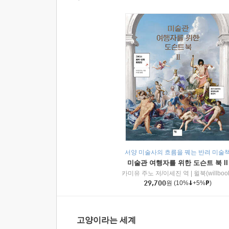
서양 미술사의 흐름을 꿰는 반려 미술
미술관 여행자를 위한 도슨트 북 II
카미유 주노 저/이세진 역
|
윌북(willboo
29,700
원
(10%
+5%
)
고양이라는 세계