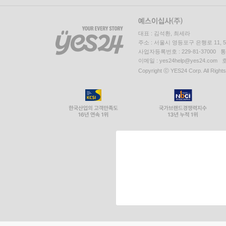
대표 : 김석환, 최세라
주소 : 서울시 영등포구 은행로 11,
사업자등록번호 : 229-81-37000 
이메일 : yes24help@yes24.c
Copyright ⓒ YES24 Corp. All Right