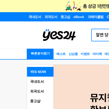
국내도서
외국도서
중고샵
eBook
크레마클럽
C
빠른분야찾기
베스트
신상품
이벤트
바이백
매
YES NOW
국내도서
외국도서
중고샵