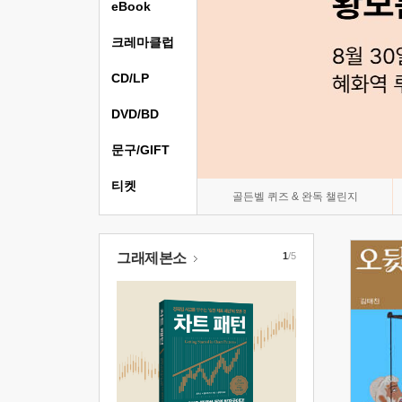
eBook
크레마클럽
CD/LP
DVD/BD
문구/GIFT
티켓
골든벨 퀴즈 & 완독 챌린지
그래제본소
1
/5