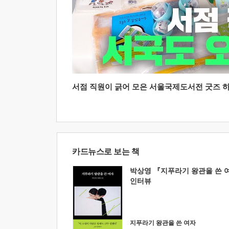
서점 직원이 긁어 모은 서울국제도서전 굿즈 하울
카드뉴스로 보는 책
박상영 『지푸라기 왕관을 쓴 
인터뷰
지푸라기 왕관을 쓴 여자