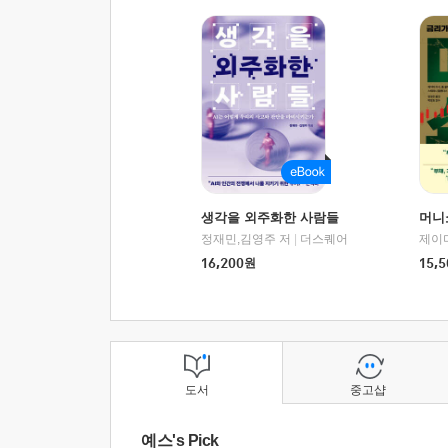
생각을 외주화한 사람들
머니
정재민,김영주 저
|
더스퀘어
16,200
원
15,5
도서
중고샵
예스's Pick