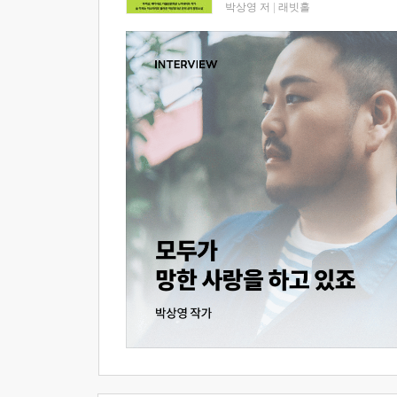
박상영 저
|
래빗홀