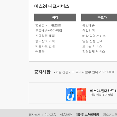
예스24 대표서비스
싸다
빠르다
영원한 YES포인트
총알배송
무료배송+추가적립
총알검색
신규회원 혜택
매장 픽업 서비스
중고샵/바이백
알림 신청 안내
제휴카드 안내
모바일 서비스
애드온
간편결제 서비스
공지사항
8월 신용카드 무이자할부 안내
2026-08-01
회사소개
인재채용
이용약관
개인정보처리방침
청소년보