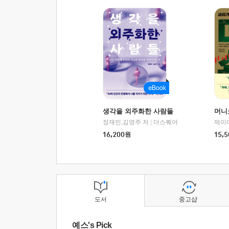
생각을 외주화한 사람들
머니
정재민,김영주 저
|
더스퀘어
16,200
원
15,5
도서
중고샵
예스's Pick