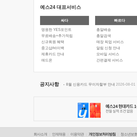
예스24 대표서비스
싸다
빠르다
영원한 YES포인트
총알배송
무료배송+추가적립
총알검색
신규회원 혜택
매장 픽업 서비스
중고샵/바이백
알림 신청 안내
제휴카드 안내
모바일 서비스
애드온
간편결제 서비스
공지사항
8월 신용카드 무이자할부 안내
2026-08-01
회사소개
인재채용
이용약관
개인정보처리방침
청소년보