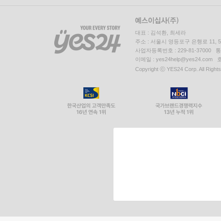
대표 : 김석환, 최세라
주소 : 서울시 영등포구 은행로 11,
사업자등록번호 : 229-81-37000 
이메일 : yes24help@yes24.c
Copyright ⓒ YES24 Corp. All Right