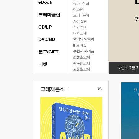
eBook
유아
|
전집
청소년
크레마클럽
요리
|
육아
가정 살림
CD/LP
건강 취미
대학교재
DVD/BD
국어와 외국어
IT 모바일
수험서 자격증
문구/GIFT
초등참고서
중등참고서
티켓
나민애 7문 
고등참고서
그래제본소
5
/5