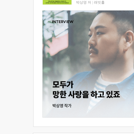
박상영 저
|
래빗홀