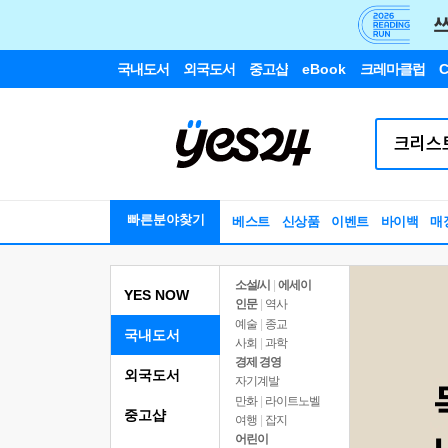
국내도서
외국도서
중고샵
eBook
크레마클럽
C
빠른분야찾기
베스트
신상품
이벤트
바이백
매
소설/시
|
에세이
YES NOW
인문
|
역사
예술
|
종교
국내도서
사회
|
과학
경제 경영
외국도서
자기계발
만화
|
라이트노벨
중고샵
여행
|
잡지
어린이