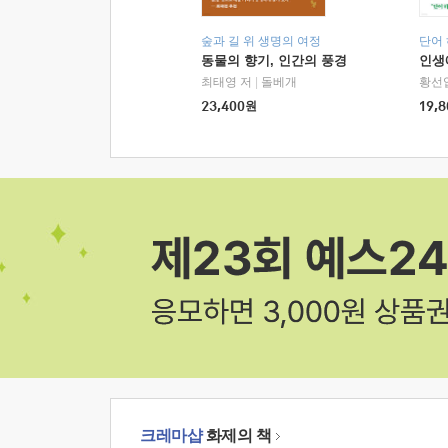
숲과 길 위 생명의 여정
단어
동물의 향기, 인간의 풍경
인생
최태영 저
|
돌베개
황선
23,400
원
19,8
크레마샵
화제의 책