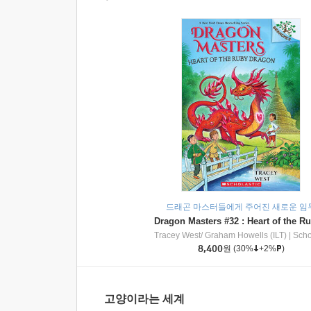
드래곤 마스터들에게 주어진 새로운 임
Tracey West/ Graham Howells (ILT)
|
Scholasti
8,400
원
(30%
+2%
)
고양이라는 세계