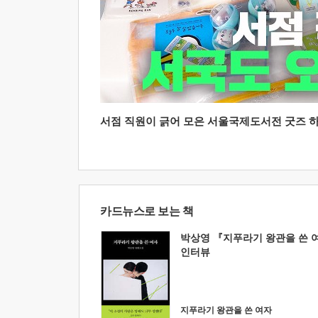
서점 직원이 긁어 모은 서울국제도서전 굿즈 하울
카드뉴스로 보는 책
박상영 『지푸라기 왕관을 쓴 
인터뷰
지푸라기 왕관을 쓴 여자