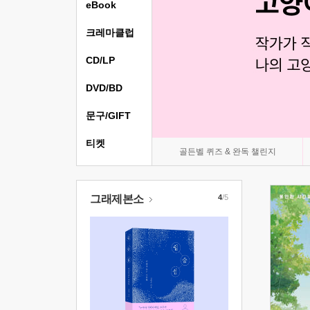
eBook
크레마클럽
CD/LP
DVD/BD
문구/GIFT
티켓
골든벨 퀴즈 & 완독 챌린지
그래제본소
4
/5