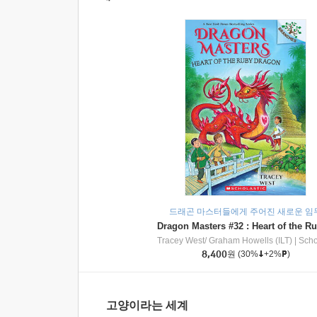
드래곤 마스터들에게 주어진 새로운 임
Tracey West/ Graham Howells (ILT)
|
Scholasti
8,400
원
(30%
+2%
)
고양이라는 세계