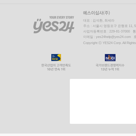
대표 : 김석환, 최세라
주소 : 서울시 영등포구 은행로 11,
사업자등록번호 : 229-81-37000 
이메일 : yes24help@yes24.c
Copyright ⓒ YES24 Corp. All Right