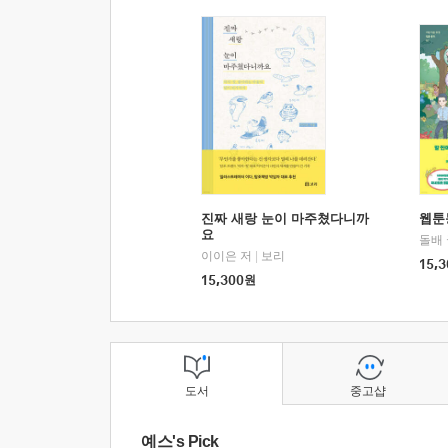
진짜 새랑 눈이 마주쳤다니까
웹툰
요
돌배
이이은 저
|
보리
15,3
15,300
원
도서
중고샵
예스's Pick