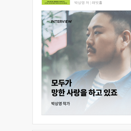
박상영 저
|
래빗홀