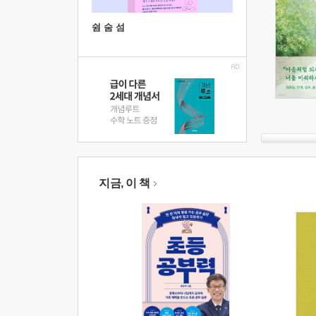
쉼 숨 섬
지금, 이 책