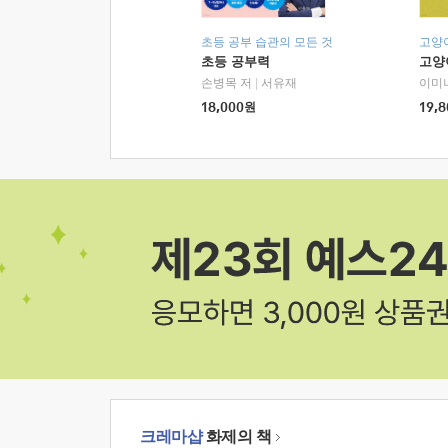
초등 공부 습관의 모든 것
고양
초등 공부력
고양
손병목 저
|
서유재
이미
18,000
원
19,8
크레마샵
화제의 책