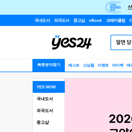
국내도서
외국도서
중고샵
eBook
크레마클럽
C
빠른분야찾기
베스트
신상품
이벤트
바이백
매
YES NOW
국내도서
외국도서
중고샵