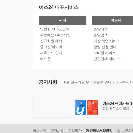
예스24 대표서비스
싸다
빠르다
영원한 YES포인트
총알배송
무료배송+추가적립
총알검색
신규회원 혜택
매장 픽업 서비스
중고샵/바이백
알림 신청 안내
제휴카드 안내
모바일 서비스
애드온
간편결제 서비스
공지사항
8월 신용카드 무이자할부 안내
2026-08-01
회사소개
인재채용
이용약관
개인정보처리방침
청소년보