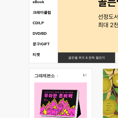
eBook
크레마클럽
CD/LP
DVD/BD
문구/GIFT
티켓
골든벨 퀴즈 & 완독 챌린지
그래제본소
1
/5