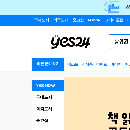
국내도서
외국도서
중고샵
eBook
크레마클럽
C
빠른분야찾기
베스트
신상품
이벤트
바이백
매
YES NOW
국내도서
외국도서
중고샵