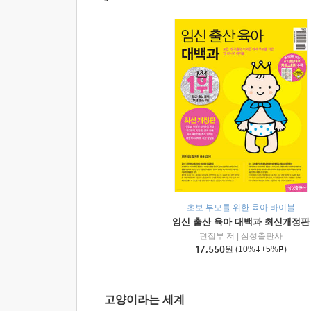
초보 부모를 위한 육아 바이블
임신 출산 육아 대백과 최신개정판
편집부 저
|
삼성출판사
17,550
원
(10%
+5%
)
고양이라는 세계