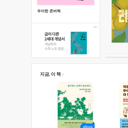
우아한 존버력
지금, 이 책