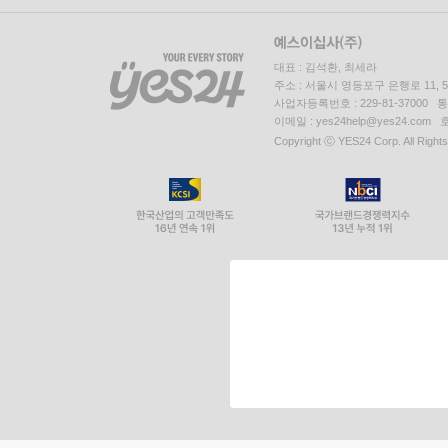
대표 : 김석환, 최세라
주소 : 서울시 영등포구 은행로 11,
사업자등록번호 : 229-81-37000 
이메일 : yes24help@yes24.c
Copyright ⓒ YES24 Corp. All Right