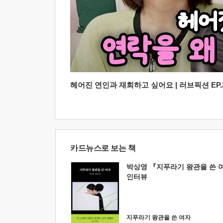
헤어진 연인과 재회하고 싶어요 | 러브픽션 EP.2
카드뉴스로 보는 책
박상영 『지푸라기 왕관을 쓴 
인터뷰
지푸라기 왕관을 쓴 여자