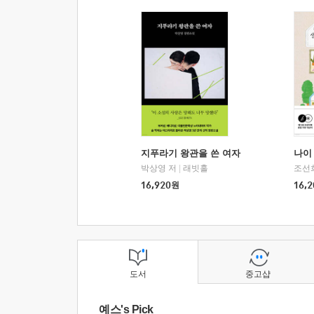
지푸라기 왕관을 쓴 여자
나이 
박상영 저
|
래빗홀
조선
16,920
원
16,2
도서
중고샵
예스's Pick