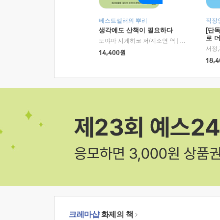
베스트셀러의 뿌리
직장
생각에도 산책이 필요하다
[단
로 
도야마 시게히코 저/지소연 역
|
알에이치코리아(
14,400
원
18,4
크레마샵
화제의 책