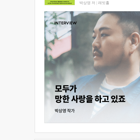
박상영 저
|
래빗홀