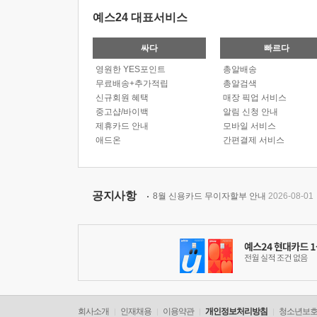
예스24 대표서비스
싸다
빠르다
영원한 YES포인트
총알배송
무료배송+추가적립
총알검색
신규회원 혜택
매장 픽업 서비스
중고샵/바이백
알림 신청 안내
제휴카드 안내
모바일 서비스
애드온
간편결제 서비스
공지사항
8월 신용카드 무이자할부 안내
2026-08-01
회사소개
인재채용
이용약관
개인정보처리방침
청소년보