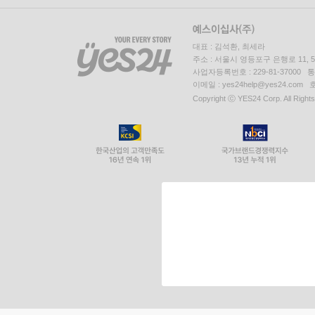
대표 : 김석환, 최세라
주소 : 서울시 영등포구 은행로 11,
사업자등록번호 : 229-81-37000 
이메일 : yes24help@yes24.c
Copyright ⓒ YES24 Corp. All Right