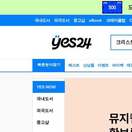
국내도서
외국도서
중고샵
eBook
크레마클럽
C
빠른분야찾기
베스트
신상품
이벤트
바이백
매
YES NOW
국내도서
외국도서
중고샵