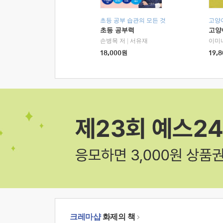
초등 공부 습관의 모든 것
고양
초등 공부력
고양
손병목 저
|
서유재
이미
18,000
원
19,8
크레마샵
화제의 책