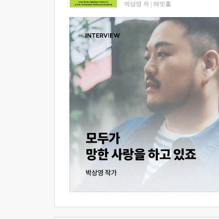
박상영 저
|
래빗홀