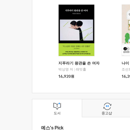
지푸라기 왕관을 쓴 여자
나이 
박상영 저
|
래빗홀
조선
16,920
원
16,2
도서
중고샵
예스's Pick