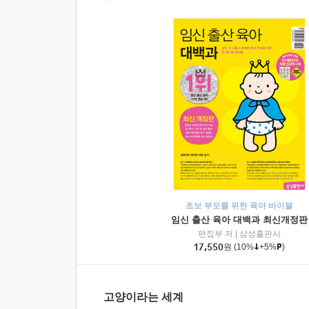
초보 부모를 위한 육아 바이블
임신 출산 육아 대백과 최신개정판
편집부 저
|
삼성출판사
17,550
원
(10%
+5%
)
고양이라는 세계