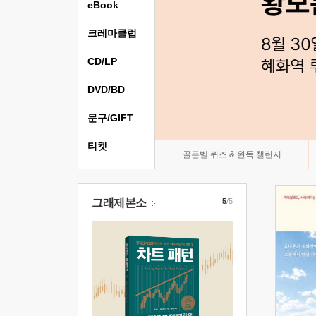
eBook
크레마클럽
CD/LP
DVD/BD
문구/GIFT
티켓
골든벨 퀴즈 & 완독 챌린지
그래제본소
5
/5