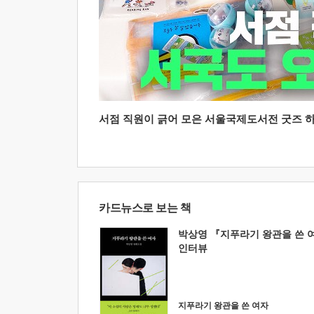
서점 직원이 긁어 모은 서울국제도서전 굿즈 하울
카드뉴스로 보는 책
박상영 『지푸라기 왕관을 쓴 
인터뷰
지푸라기 왕관을 쓴 여자