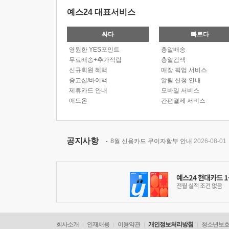
예스24 대표서비스
싸다
빠르다
영원한 YES포인트
총알배송
무료배송+추가적립
총알검색
신규회원 혜택
매장 픽업 서비스
중고샵/바이백
알림 신청 안내
제휴카드 안내
모바일 서비스
애드온
간편결제 서비스
공지사항
8월 신용카드 무이자할부 안내
2026-08-01
회사소개
인재채용
이용약관
개인정보처리방침
청소년보