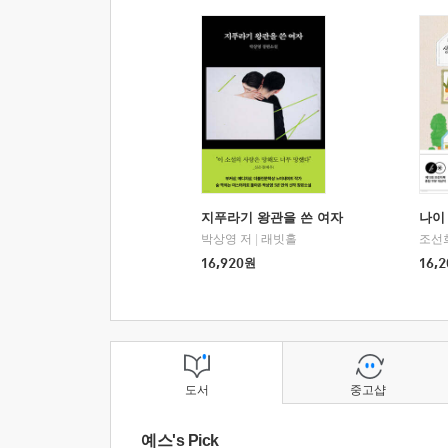
지푸라기 왕관을 쓴 여자
나이 
박상영 저
|
래빗홀
조선
16,920
원
16,2
도서
중고샵
예스's Pick