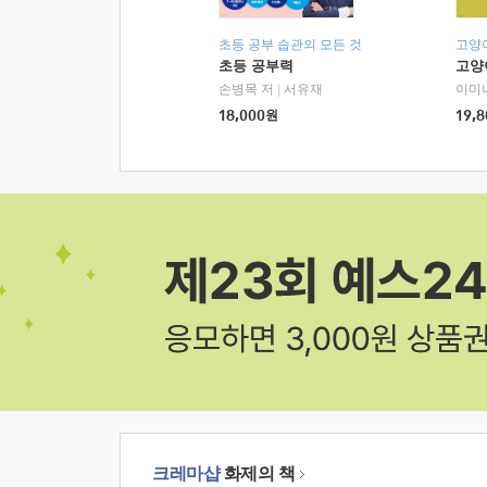
초등 공부 습관의 모든 것
고양
초등 공부력
고양
손병목 저
|
서유재
이미
18,000
원
19,8
크레마샵
화제의 책