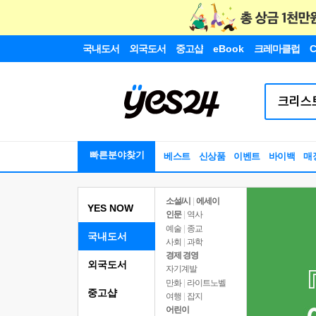
국내도서
외국도서
중고샵
eBook
크레마클럽
C
빠른분야찾기
베스트
신상품
이벤트
바이백
매
소설/시
|
에세이
YES NOW
인문
|
역사
예술
|
종교
국내도서
사회
|
과학
경제 경영
외국도서
자기계발
만화
|
라이트노벨
중고샵
여행
|
잡지
어린이