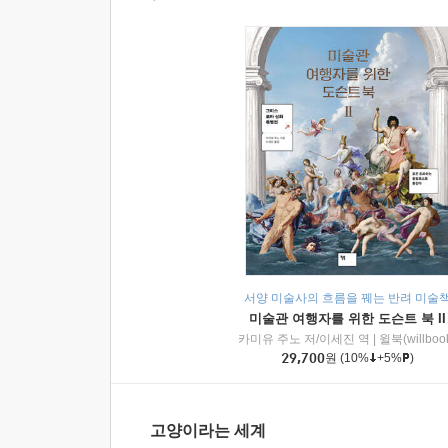
서양 미술사의 흐름을 꿰는 반려 미술
미술관 여행자를 위한 도슨트 북 II
카미유 주노 저/이세진 역
|
윌북(willboo
29,700
원
(10%
+5%
)
고양이라는 세계