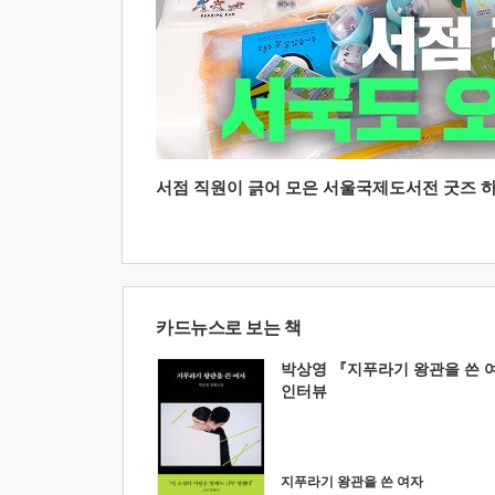
서점 직원이 긁어 모은 서울국제도서전 굿즈 하울
카드뉴스로 보는 책
박상영 『지푸라기 왕관을 쓴 
인터뷰
지푸라기 왕관을 쓴 여자