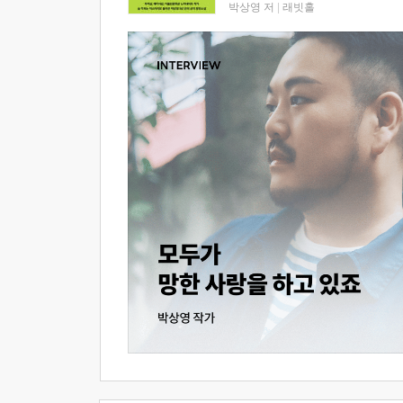
박상영 저
|
래빗홀