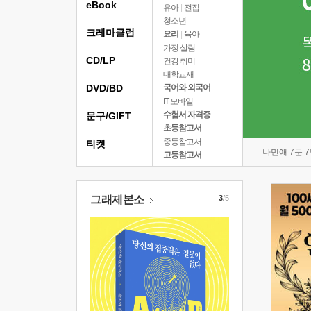
eBook
유아
|
전집
청소년
크레마클럽
요리
|
육아
가정 살림
CD/LP
건강 취미
대학교재
DVD/BD
국어와 외국어
IT 모바일
수험서 자격증
문구/GIFT
초등참고서
중등참고서
티켓
나민애 7문 
고등참고서
그래제본소
3
/5