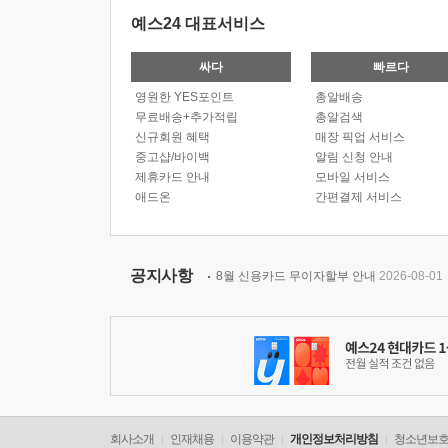
예스24 대표서비스
싸다
빠르다
영원한 YES포인트
총알배송
무료배송+추가적립
총알검색
신규회원 혜택
매장 픽업 서비스
중고샵/바이백
알림 신청 안내
제휴카드 안내
모바일 서비스
애드온
간편결제 서비스
공지사항
8월 신용카드 무이자할부 안내
2026-08-01
회사소개
인재채용
이용약관
개인정보처리방침
청소년보