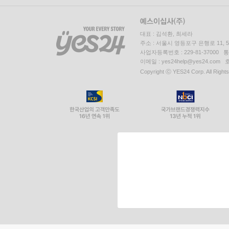
대표 : 김석환, 최세라
주소 : 서울시 영등포구 은행로 11,
사업자등록번호 : 229-81-37000 
이메일 : yes24help@yes24.c
Copyright ⓒ YES24 Corp. All Right