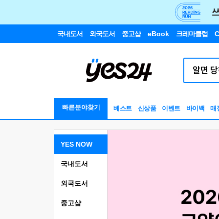
국내도서
외국도서
중고샵
eBook
크레마클럽
C
빠른분야찾기
베스트
신상품
이벤트
바이백
매
YES NOW
국내도서
외국도서
중고샵