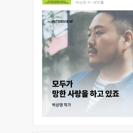
박상영 저
|
래빗홀