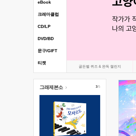
eBook
크레마클럽
CD/LP
DVD/BD
문구/GIFT
티켓
골든벨 퀴즈 & 완독 챌린지
그래제본소
3
/5