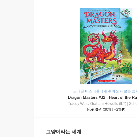
드래곤 마스터들에게 주어진 새로운 임
Tracey West/ Graham Howells (ILT)
|
Scholasti
8,400
원
(30%
+2%
)
고양이라는 세계