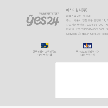
대표 : 김석환, 최세라
주소 : 서울시 영등포구 은행로 11,
사업자등록번호 : 229-81-37000 
이메일 : yes24help@yes24.c
Copyright ⓒ YES24 Corp. All Right