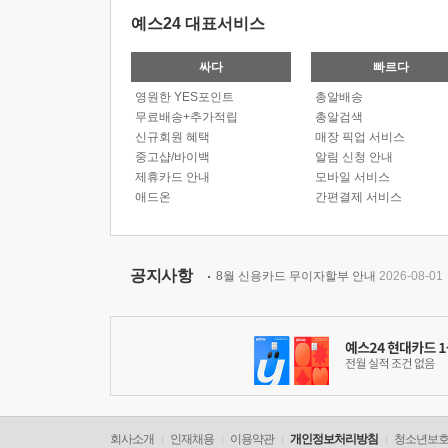
예스24 대표서비스
싸다
빠르다
영원한 YES포인트
총알배송
무료배송+추가적립
총알검색
신규회원 혜택
매장 픽업 서비스
중고샵/바이백
알림 신청 안내
제휴카드 안내
모바일 서비스
애드온
간편결제 서비스
공지사항
8월 신용카드 무이자할부 안내
2026-08-01
회사소개
인재채용
이용약관
개인정보처리방침
청소년보