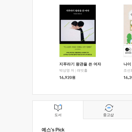
지푸라기 왕관을 쓴 여자
나이 
박상영 저
|
래빗홀
조선
16,920
원
16,2
도서
중고샵
예스's Pick