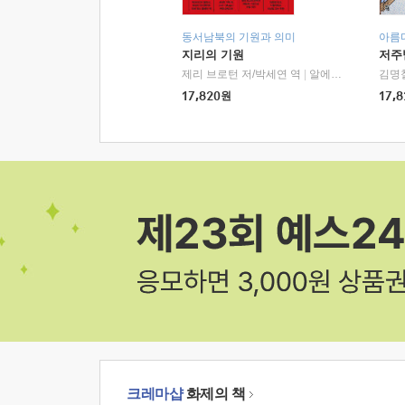
동서남북의 기원과 의미
아름
지리의 기원
저주
제리 브로턴 저/박세연 역
|
알에이치코리아(RHK)
김명
17,820
원
17,8
크레마샵
화제의 책