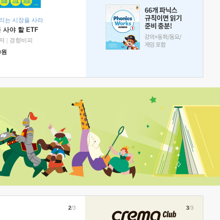
리는 시장을 사라
 사야 할 ETF
저
|
경향비피
0
원
2
/3
3
/3