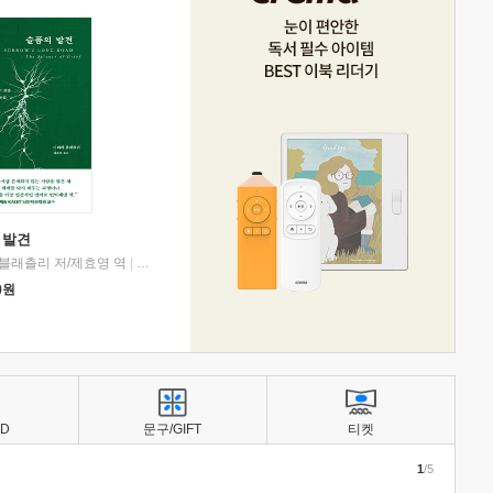
 발견
블래츨리 저/제효영 역
|
디플롯
0
원
BD
문구/GIFT
티켓
1
/5