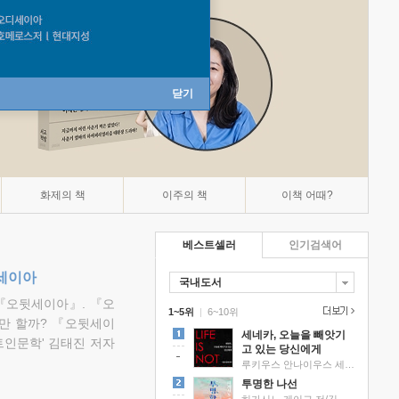
닫기
화제의 책
이주의 책
이책 어때?
베스트셀러
인기검색어
뒷세이아
국내도서
『오뒷세이아』. 『오
1~5위
|
6~10위
만 할까? 『오뒷세이
세네카, 오늘을 빼앗기
트인문학' 김태진 저자
고 있는 당신에게
루키우스 안나이우스 세네카 저/하와이 대저택 편역
투명한 나선