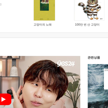
는
고양이의 노래
100만 번 산 고양이
관련상품