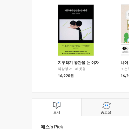
지푸라기 왕관을 쓴 여자
나이 
박상영 저
|
래빗홀
조선
16,920
원
16,2
도서
중고샵
예스's Pick