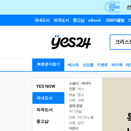
국내도서
외국도서
중고샵
eBook
크레마클럽
C
빠른분야찾기
베스트
신상품
이벤트
바이백
매
소설/시
|
에세이
YES NOW
인문
|
역사
예술
|
종교
국내도서
사회
|
과학
경제 경영
외국도서
자기계발
만화
|
라이트노벨
중고샵
여행
|
잡지
어린이