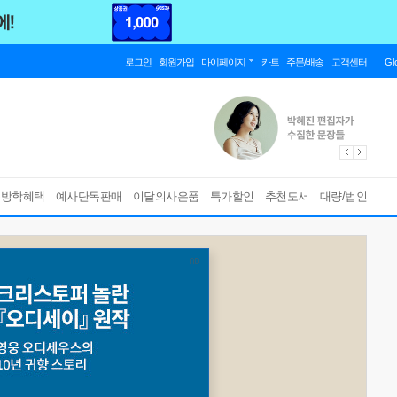
로그인
회원가입
마이페이지
카트
주문/배송
고객센터
Gl
름방학혜택
예사단독판매
이달의사은품
특가할인
추천도서
대량/법인