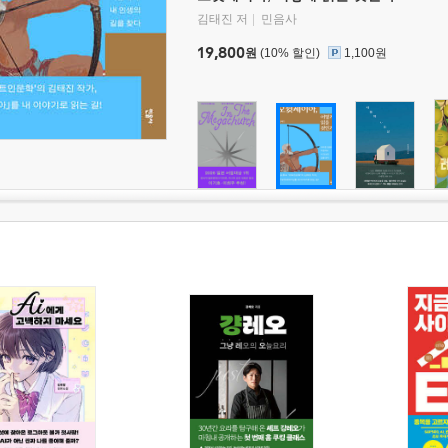
김태진 저
민음사
19,800
원
(10% 할인)
1,100원