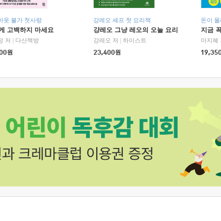
아웃 불가 첫사랑
강레오 셰프 첫 요리책
돈이 몰
에게 고백하지 마세요
걍레오 그냥 레오의 오늘 요리
지금 꼭
정 저
|
다산책방
강레오 저
|
하이스트
마지혜 
00
원
23,400
원
19,35