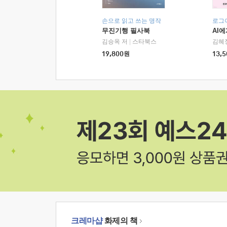
손으로 읽고 쓰는 명작
로그
무진기행 필사북
AI
김승옥 저
|
스타북스
김혜
19,800
원
13,5
크레마샵
화제의 책