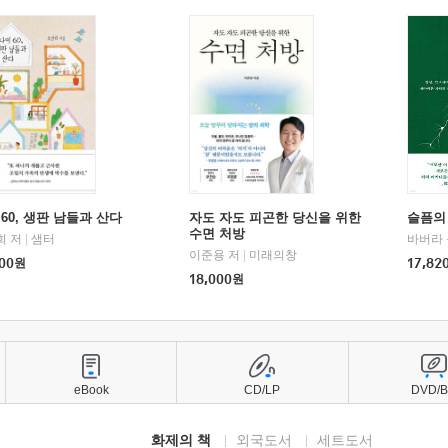
60, 생판 남들과 산다
자도 자도 피곤한 당신을 위한
슬픔의
수면 처방
희 저
|
샘터
바버라 
이준용 저
|
미래의창
00
원
17,82
18,000
원
eBook
CD/LP
DVD/
화제의 책
외국도서
세트도서