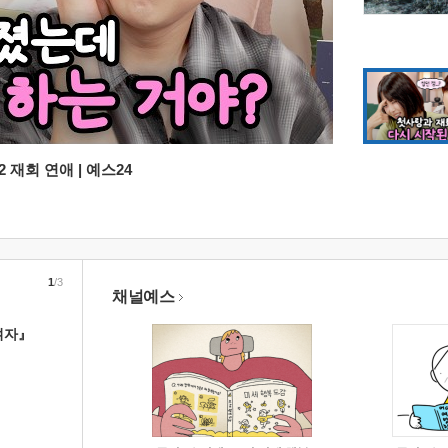
 재회 연애 | 예스24
1
/3
채널예스
여자』