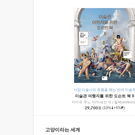
서양 미술사의 흐름을 꿰는 반려 미술
미술관 여행자를 위한 도슨트 북 II
카미유 주노 저/이세진 역
|
윌북(willboo
29,700
원
(10%
+5%
)
고양이라는 세계