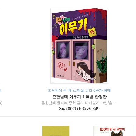
책
오싹함이 두 배! 스페셜 굿즈 6종과 함께
흔한남매 이무기 4 특별 한정판
k)
흔한남매 원저/이종혁 글/도니패밀리 그림/흔한컴퍼니 감수
34,200
원
(10%
+5%
)