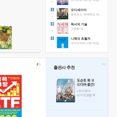
히가시노 게이고 저/김선영 역
오디세이아
호메로스 저/페테르 파울 루벤스 그림/박문재 역
독서의 기술
고명환 저
니체의 초월자
프리드리히 니체 저/김철 편역
2
/3
출판사 추천