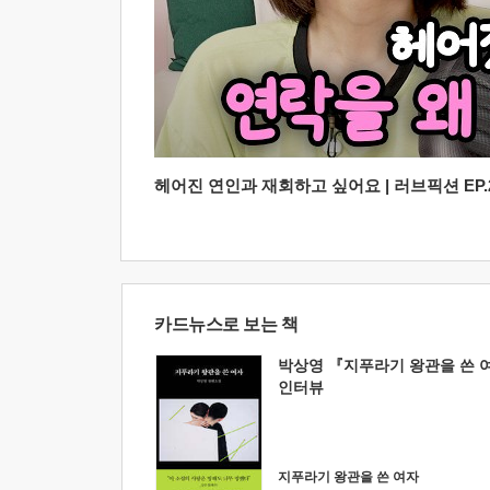
헤어진 연인과 재회하고 싶어요 | 러브픽션 EP.2
카드뉴스로 보는 책
박상영 『지푸라기 왕관을 쓴 
인터뷰
지푸라기 왕관을 쓴 여자