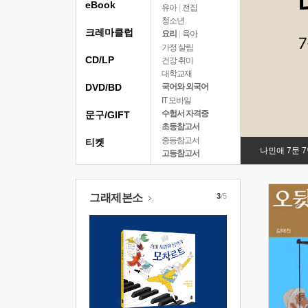
eBook
유아
|
전집
청소년
크레마클럽
요리
|
육아
가정 살림
CD/LP
건강 취미
대학교재
DVD/BD
국어와 외국어
IT 모바일
수험서 자격증
문구/GIFT
초등참고서
중등참고서
티켓
나민애 7문 
고등참고서
그래제본소
3
/5