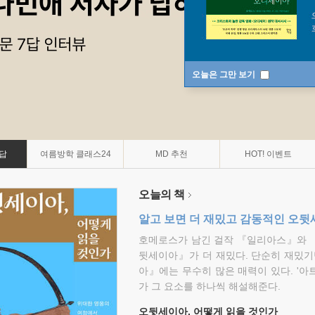
오늘은 그만 보기
7답
여름방학 클래스24
MD 추천
HOT! 이벤트
오늘의 책
알고 보면 더 재밌고 감동적인 오
호메로스가 남긴 걸작 『일리아스』와 
뒷세이아』가 더 재밌다. 단순히 재밌기
아』에는 무수히 많은 매력이 있다. '아
가 그 요소를 하나씩 해설해준다.
오뒷세이아, 어떻게 읽을 것인가