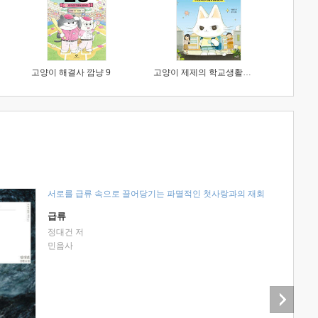
고양이 해결사 깜냥 9
고양이 제제의 학교생활 1 : 초등학생이 이렇게 힘들 줄이야
서로를 급류 속으로 끌어당기는 파멸적인 첫사랑과의 재회
급류
정대건 저
민음사