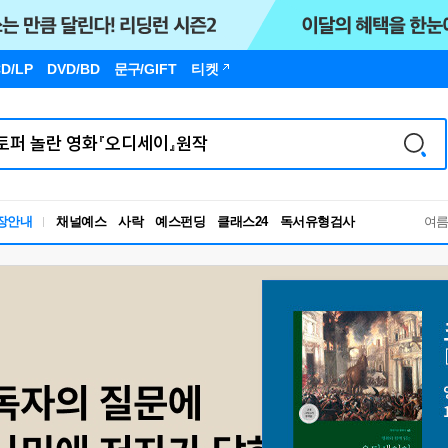
D/LP
DVD/BD
문구
/GIFT
티켓
독서유형검사
장안내
채널예스
사락
예스펀딩
클래스24
여
RBTI Lab
독서유형검사