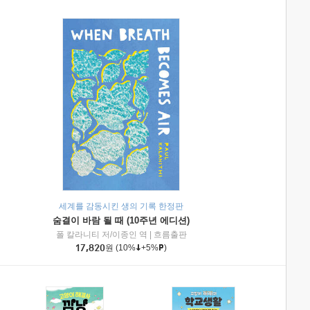
세계를 감동시킨 생의 기록 한정판
숨결이 바람 될 때 (10주년 에디션)
|
미래엔아이세움
폴 칼라니티 저/이종인 역
|
흐름출판
17,820
원
(10%
+5%
)