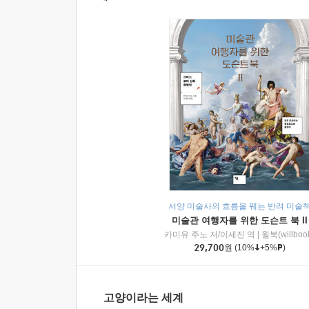
서양 미술사의 흐름을 꿰는 반려 미술
미술관 여행자를 위한 도슨트 북 II
카미유 주노 저/이세진 역
|
윌북(willboo
29,700
원
(10%
+5%
)
고양이라는 세계