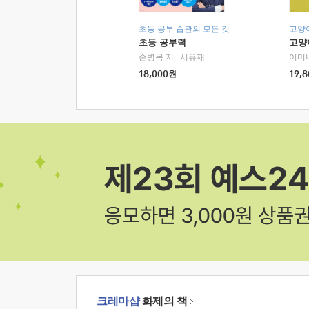
초등 공부 습관의 모든 것
고양
초등 공부력
고양
손병목 저
|
서유재
이미
18,000
원
19,8
크레마샵
화제의 책