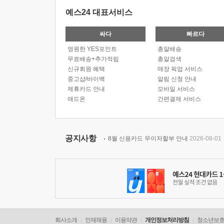
예스24 대표서비스
싸다
빠르다
영원한 YES포인트
총알배송
무료배송+추가적립
총알검색
신규회원 혜택
매장 픽업 서비스
중고샵/바이백
알림 신청 안내
제휴카드 안내
모바일 서비스
애드온
간편결제 서비스
공지사항
8월 신용카드 무이자할부 안내
2026-08-01
회사소개
인재채용
이용약관
개인정보처리방침
청소년보