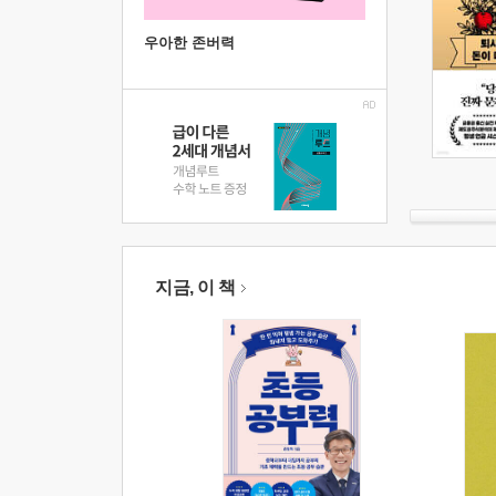
우아한 존버력
지금, 이 책