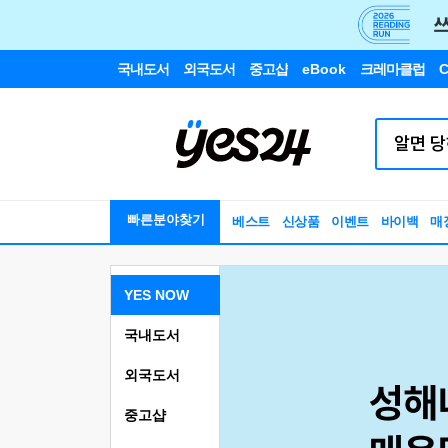
국내도서
외국도서
중고샵
eBook
크레마클럽
C
빠른분야찾기
베스트
신상품
이벤트
바이백
매
YES NOW
국내도서
외국도서
중고샵