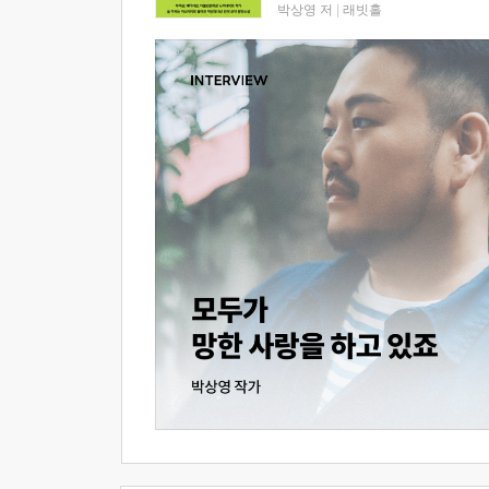
박상영 저
|
래빗홀