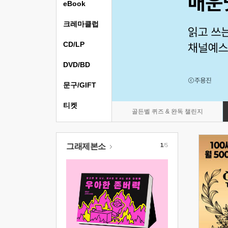
eBook
크레마클럽
CD/LP
DVD/BD
문구/GIFT
티켓
골든벨 퀴즈 & 완독 챌린지
그래제본소
1
/5