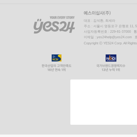
대표 : 김석환, 최세라
주소 : 서울시 영등포구 은행로 11,
사업자등록번호 : 229-81-37000 
이메일 : yes24help@yes24.c
Copyright ⓒ YES24 Corp. All Right