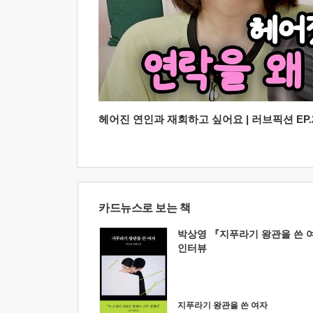
헤어진 연인과 재회하고 싶어요 | 러브픽션 EP.2
카드뉴스로 보는 책
박상영 『지푸라기 왕관을 쓴 
인터뷰
지푸라기 왕관을 쓴 여자