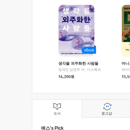
생각을 외주화한 사람들
머니
정재민,김영주 저
|
더스퀘어
16,200
원
15,5
도서
중고샵
예스's Pick