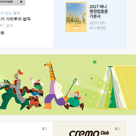
 수 있는 원칙
주가 가치투자 법칙
저
|
길벗
0
원
1
/3
1
/3