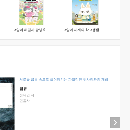
고양이 해결사 깜냥 9
고양이 제제의 학교생활 1 : 초등학생이 이렇게 힘들 줄이야
서로를 급류 속으로 끌어당기는 파멸적인 첫사랑과의 재회
급류
정대건 저
민음사