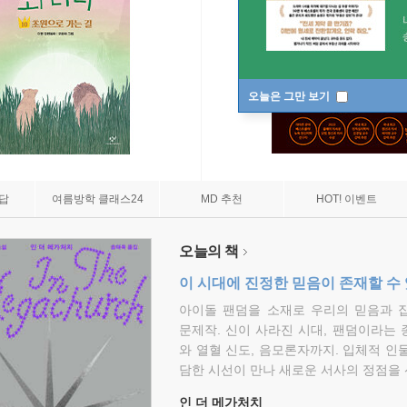
오늘은 그만 보기
7답
여름방학 클래스24
MD 추천
HOT! 이벤트
오늘의 책
이 시대에 진정한 믿음이 존재할 수
아이돌 팬덤을 소재로 우리의 믿음과 
문제작. 신이 사라진 시대, 팬덤이라는
와 열혈 신도, 음모론자까지. 입체적 인
담한 시선이 만나 새로운 서사의 정점을 
인 더 메가처치