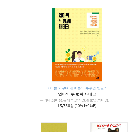
아이를 키우며 내 이름의 부수입 만들기
엄마의 두 번째 재테크
우리나,정예용,유재숙,양지인,손효영,최미영,조민주,이진현,차미숙,서미숙 저
15,750
원
(10%
+5%
)