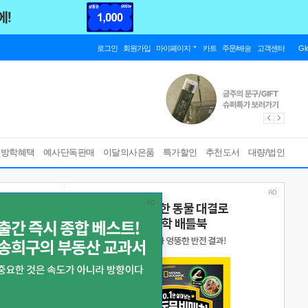
로그인
회원가입
마이페이지
카트
주문/배송
고객센터
Gl
름방학혜택
예사단독판매
이달의사은품
특가할인
추천도서
대량/법인