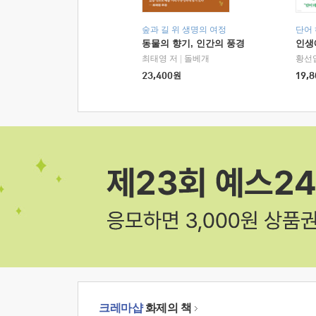
숲과 길 위 생명의 여정
단어
동물의 향기, 인간의 풍경
인생
최태영 저
|
돌베개
황선
23,400
원
19,8
크레마샵
화제의 책