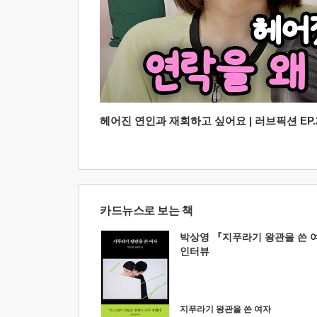
헤어진 연인과 재회하고 싶어요 | 러브픽션 EP.2
카드뉴스로 보는 책
박상영 『지푸라기 왕관을 쓴 
인터뷰
지푸라기 왕관을 쓴 여자