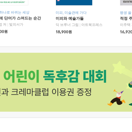
 하나로 바뀌는 세상
미피, 미술관에 가다
평생 쓸
에 단어가 스며드는 순간
미피와 예술가들
적정 
엽 저
|
빛의서가
딕 브루너 그림
|
아트북프레스
이주택 
00
원
18,900
원
16,92