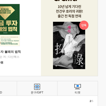
투자 불패의 법칙
슨 저
|
다산북스
0
원
BD
문구/GIFT
티켓
2
/5