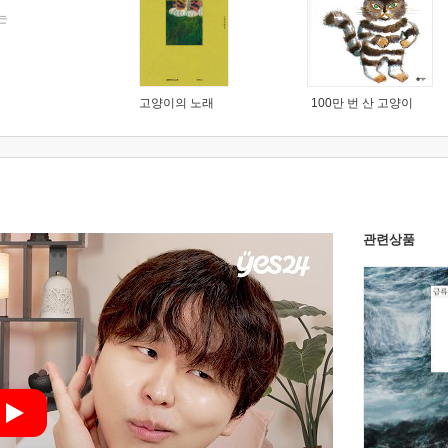
는
고양이의 노래
100만 번 산 고양이
관련상품