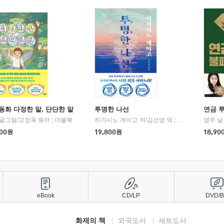
동화 다정한 말, 단단한 말
투명한 나선
연금 
 글그림/고정욱 원저
|
더블북
히가시노 게이고 저/김선영 역
|
북다
영주 닐
00
원
19,800
원
18,90
eBook
CD/LP
DVD/
화제의 책
외국도서
세트도서