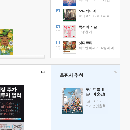
히가시노 게이고 저/김선영 역
오디세이아
호메로스 저/페테르 파울 루벤스 그림/박문재 역
독서의 기술
고명환 저
싯다르타
헤르만 헤세 저/박병덕 역
1
1
/3
출판사 추천