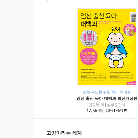
초보 부모를 위한 육아 바이블
임신 출산 육아 대백과 최신개정판
편집부 저
|
삼성출판사
17,550
원
(10%
+5%
)
고양이라는 세계