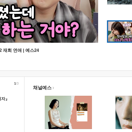
 재회 연애 | 예스24
1
/3
채널예스
여자』