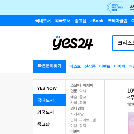
국내도서
외국도서
중고샵
eBook
크레마클럽
C
빠른분야찾기
베스트
신상품
이벤트
바이백
매
소설/시
|
에세이
YES NOW
인문
|
역사
예술
|
종교
국내도서
사회
|
과학
경제 경영
외국도서
자기계발
만화
|
라이트노벨
중고샵
여행
|
잡지
어린이