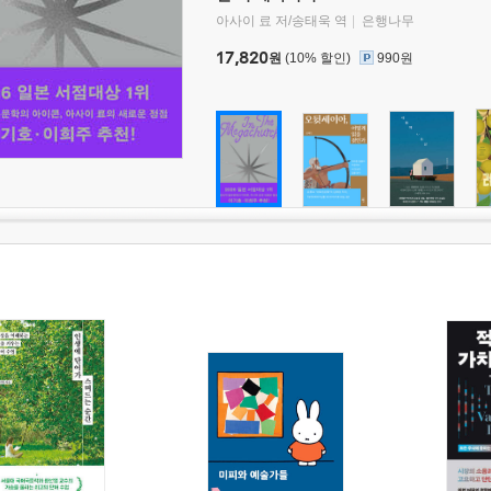
아사이 료 저/송태욱 역
은행나무
17,820
원
(10% 할인)
990원