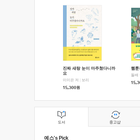
진짜 새랑 눈이 마주쳤다니까
웹툰
요
돌배
이이은 저
|
보리
15,3
15,300
원
도서
중고샵
예스's Pick