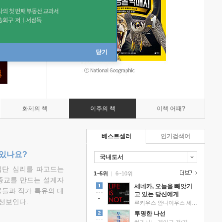
닫기
화제의 책
이주의 책
이책 어때?
베스트셀러
인기검색어
 있나요?
국내도서
집단 심리를 파고드는
1~5위
|
6~10위
 종교를 만드는 설계자
세네카, 오늘을 빼앗기
물들과 작가 특유의 대
고 있는 당신에게
선보인다.
루키우스 안나이우스 세네카 저/하와이 대저택 편역
투명한 나선