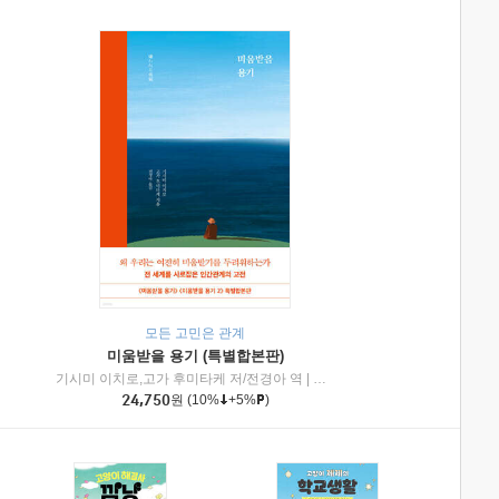
모든 고민은 관계
미움받을 용기 (특별합본판)
기시미 이치로,고가 후미타케 저/전경아 역
|
제이브리즈북스
|
인플루엔셜
24,750
원
(10%
+5%
)