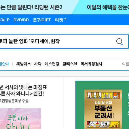
D/LP
DVD/BD
문구
/GIFT
티켓
장안내
채널예스
사락
예스펀딩
클래스24
독서유형검사
여
RBTI Lab
독서유형검사