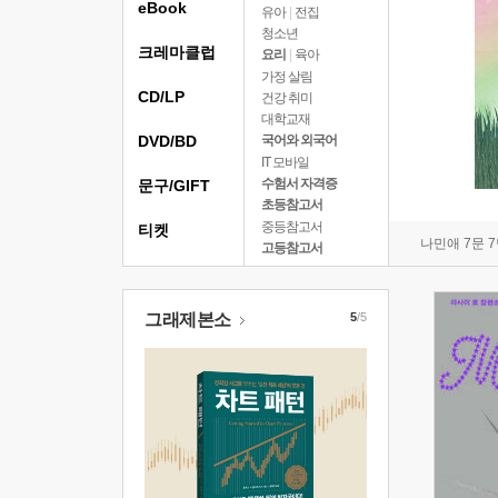
eBook
유아
|
전집
청소년
크레마클럽
요리
|
육아
가정 살림
CD/LP
건강 취미
대학교재
DVD/BD
국어와 외국어
IT 모바일
수험서 자격증
문구/GIFT
초등참고서
중등참고서
티켓
나민애 7문 
고등참고서
그래제본소
5
/5