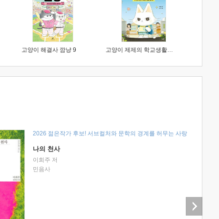
고양이 해결사 깜냥 9
고양이 제제의 학교생활 1 : 초등학생이 이렇게 힘들 줄이야
2026 젊은작가 후보! 서브컬처와 문학의 경계를 허무는 사랑
나의 천사
이희주 저
민음사