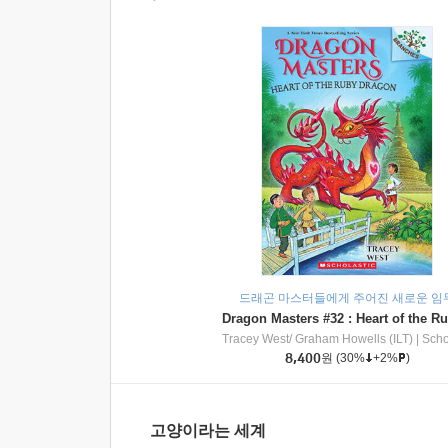
드래곤 마스터들에게 주어진 새로운 임
Tracey West/ Graham Howells (ILT)
|
Scholasti
8,400
원
(30%
+2%
)
고양이라는 세계