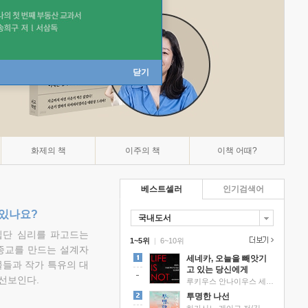
닫기
화제의 책
이주의 책
이책 어때?
베스트셀러
인기검색어
 있나요?
국내도서
집단 심리를 파고드는
1~5위
|
6~10위
 종교를 만드는 설계자
세네카, 오늘을 빼앗기
물들과 작가 특유의 대
고 있는 당신에게
선보인다.
루키우스 안나이우스 세네카 저/하와이 대저택 편역
투명한 나선