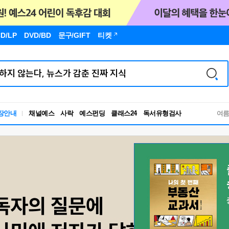
D/LP
DVD/BD
문구
/GIFT
티켓
독서유형검사
장안내
채널예스
사락
예스펀딩
클래스24
여
RBTI Lab
독서유형검사