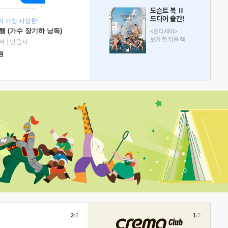
 가장 사랑한!
 (가수 장기하 낭독)
저
|
민음사
원
2
/3
1
/3