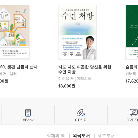
60, 생판 남들과 산다
자도 자도 피곤한 당신을 위한
슬픔의
수면 처방
희 저
|
샘터
바버라 
이준용 저
|
미래의창
00
원
17,82
18,000
원
eBook
CD/LP
DVD/
화제의 책
외국도서
세트도서