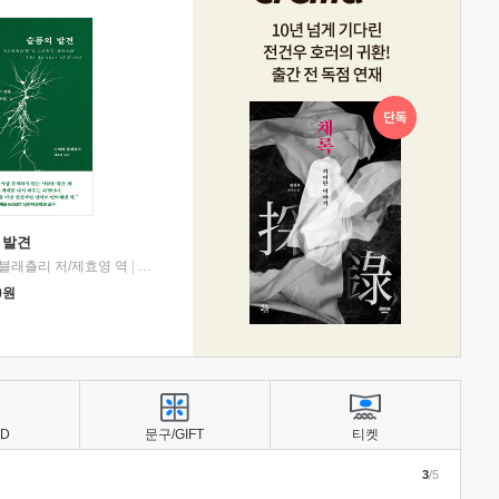
 발견
블래츨리 저/제효영 역
|
디플롯
0
원
BD
문구/GIFT
티켓
3
/5