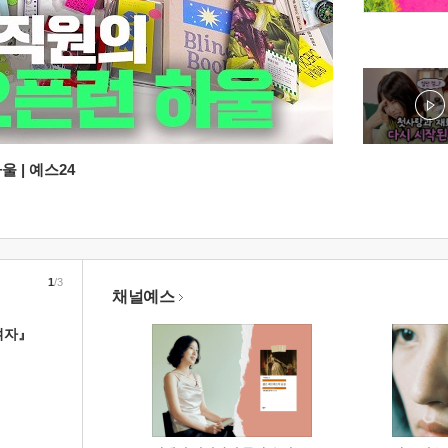
 | 예스24
1
/3
채널예스
여자』