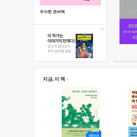
우아한 존버력
지금, 이 책