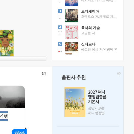
히가시노 게이고 저/김선영 역
오디세이아
호메로스 저/페테르 파울 루벤스 그림/박문재 역
독서의 기술
고명환 저
싯다르타
헤르만 헤세 저/박병덕 역
1
3
/3
출판사 추천