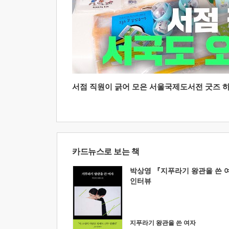
서점 직원이 긁어 모은 서울국제도서전 굿즈 하울
카드뉴스로 보는 책
박상영 『지푸라기 왕관을 쓴 
인터뷰
지푸라기 왕관을 쓴 여자