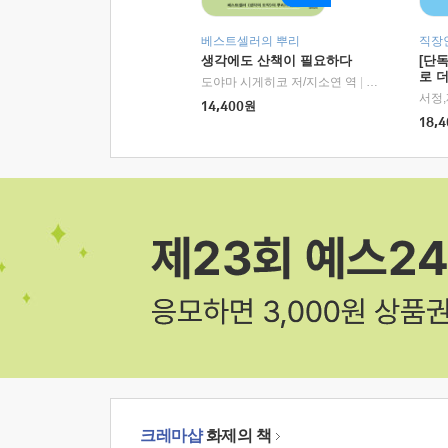
베스트셀러의 뿌리
직장
생각에도 산책이 필요하다
[단
로 
도야마 시게히코 저/지소연 역
|
알에이치코리아(
14,400
원
18,4
크레마샵
화제의 책