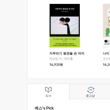
지푸라기 왕관을 쓴 여자
나이 
박상영 저
|
래빗홀
조선
16,920
원
16,2
도서
중고샵
예스's Pick