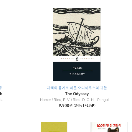
무
지혜와 용기로 이룬 오디세우스의 귀환
Dragon Masters #32 : Heart of the Ruby Dragon (A Branches Book)
The Odyssey
c Inc
Homer / Rieu, E. V. / Rieu, D. C. H.
|
Penguin Group
9,900
원
(34%
+1%
)