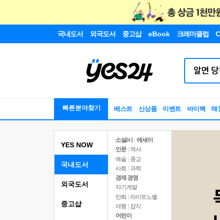
국내도서
외국도서
중고샵
eBook
크레마클럽
C
빠른분야찾기
베스트
신상품
이벤트
바이백
매
소설/시
|
에세이
YES NOW
인문
|
역사
예술
|
종교
국내도서
사회
|
과학
경제 경영
외국도서
자기계발
만화
|
라이트노벨
중고샵
여행
|
잡지
어린이