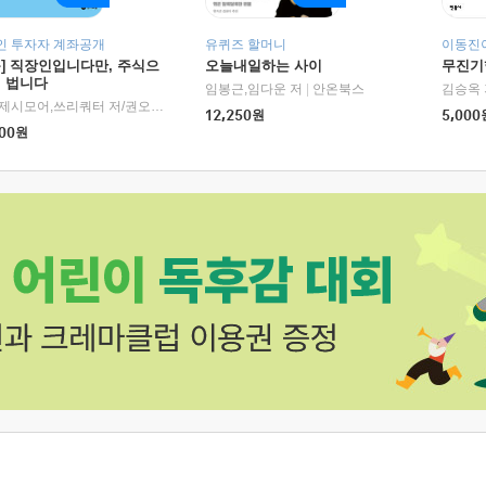
인 투자자 계좌공개
유퀴즈 할머니
이동진이
독] 직장인입니다만, 주식으
오늘내일하는 사이
무진기행
더 법니다
RHK)
임봉근,임다운 저
|
안온북스
김승옥 
서정,제시모어,쓰리쿼터 저/권오태,시그널리포트 편
|
경이로움
12,250
원
5,000
00
원