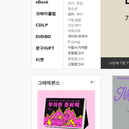
eBook
유아
|
전집
청소년
크레마클럽
요리
|
육아
가정 살림
CD/LP
건강 취미
대학교재
DVD/BD
국어와 외국어
IT 모바일
수험서 자격증
문구/GIFT
초등참고서
중등참고서
티켓
나민애 7문 
고등참고서
그래제본소
5
/5