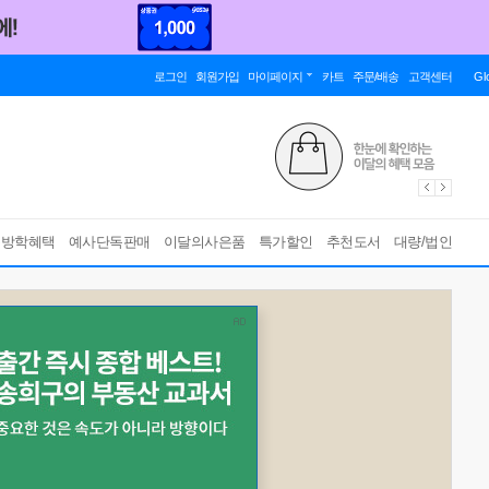
로그인
회원가입
마이페이지
카트
주문/배송
고객센터
Gl
름방학혜택
예사단독판매
이달의사은품
특가할인
추천도서
대량/법인