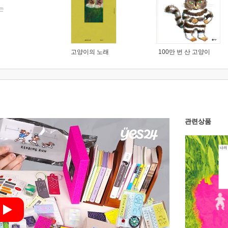
는
고양이의 노래
100만 번 산 고양이
관련상품