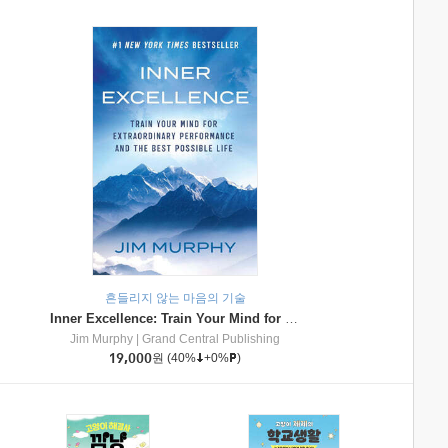
흔들리지 않는 마음의 기술
Inner Excellence: Train Your Mind for Extraordinary Performance and the Best Possible Life
Jim Murphy
|
Grand Central Publishing
19,000
원
(40%
+0%
)