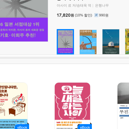
아사이 료 저/송태욱 역
은행나무
17,820
원
(10% 할인)
990원