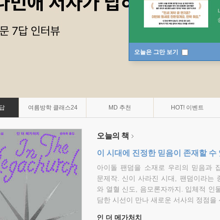
오늘은 그만 보기
7답
여름방학 클래스24
MD 추천
HOT! 이벤트
오늘의 책
이 시대에 진정한 믿음이 존재할 수
아이돌 팬덤을 소재로 우리의 믿음과 
문제작. 신이 사라진 시대, 팬덤이라는
와 열혈 신도, 음모론자까지. 입체적 인
담한 시선이 만나 새로운 서사의 정점을 
인 더 메가처치