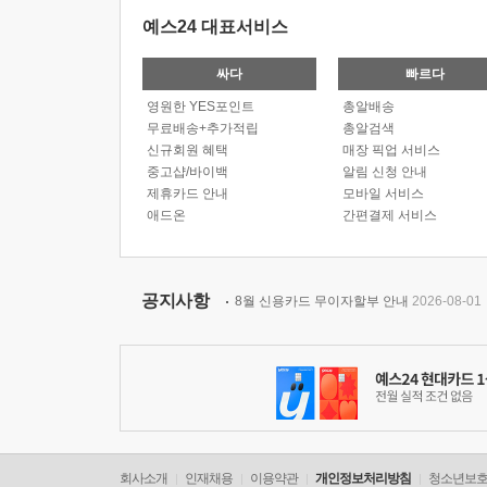
예스24 대표서비스
싸다
빠르다
영원한 YES포인트
총알배송
무료배송+추가적립
총알검색
신규회원 혜택
매장 픽업 서비스
중고샵/바이백
알림 신청 안내
제휴카드 안내
모바일 서비스
애드온
간편결제 서비스
공지사항
8월 신용카드 무이자할부 안내
2026-08-01
회사소개
인재채용
이용약관
개인정보처리방침
청소년보