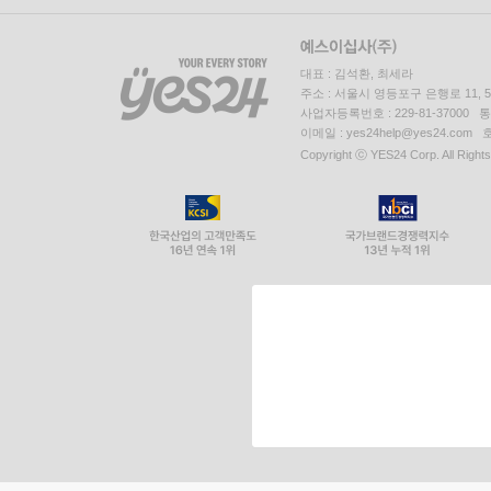
대표 : 김석환, 최세라
주소 : 서울시 영등포구 은행로 11,
사업자등록번호 : 229-81-37000 
이메일 : yes24help@yes24.c
Copyright ⓒ YES24 Corp. All Right