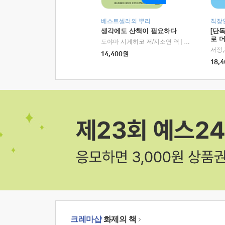
베스트셀러의 뿌리
직장
생각에도 산책이 필요하다
[단
로 
도야마 시게히코 저/지소연 역
|
알에이치코리아(
14,400
원
18,4
크레마샵
화제의 책