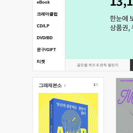
eBook
크레마클럽
CD/LP
DVD/BD
문구/GIFT
티켓
골든벨 퀴즈 & 완독 챌린지
그래제본소
1
/5