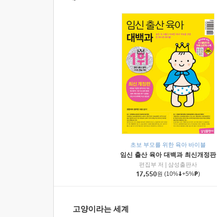
초보 부모를 위한 육아 바이블
임신 출산 육아 대백과 최신개정판
편집부 저
|
삼성출판사
17,550
원
(10%
+5%
)
고양이라는 세계