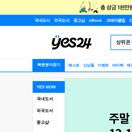
국내도서
외국도서
중고샵
eBook
크레마클럽
C
빠른분야찾기
베스트
신상품
이벤트
바이백
매
YES NOW
국내도서
외국도서
중고샵