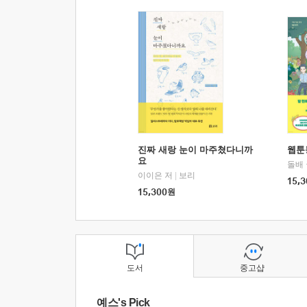
진짜 새랑 눈이 마주쳤다니까
웹툰
요
돌배
이이은 저
|
보리
15,3
15,300
원
도서
중고샵
예스's Pick