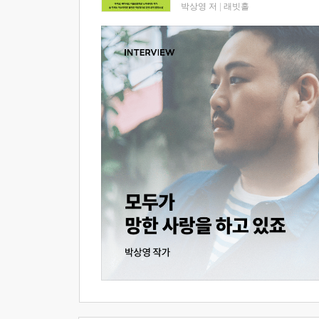
박상영 저
|
래빗홀