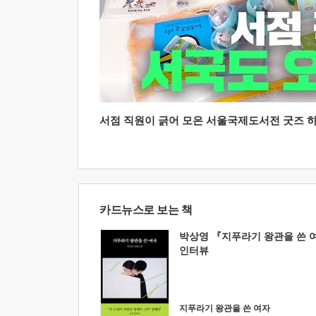
서점 직원이 긁어 모은 서울국제도서전 굿즈 하울
카드뉴스로 보는 책
박상영 『지푸라기 왕관을 쓴 
인터뷰
지푸라기 왕관을 쓴 여자