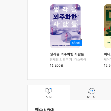
생각을 외주화한 사람들
머니
정재민,김영주 저
|
더스퀘어
16,200
원
15,5
도서
중고샵
예스's Pick