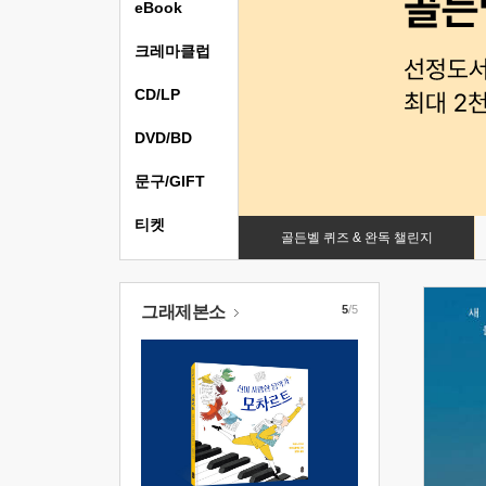
eBook
크레마클럽
CD/LP
DVD/BD
문구/GIFT
티켓
골든벨 퀴즈 & 완독 챌린지
그래제본소
5
/5