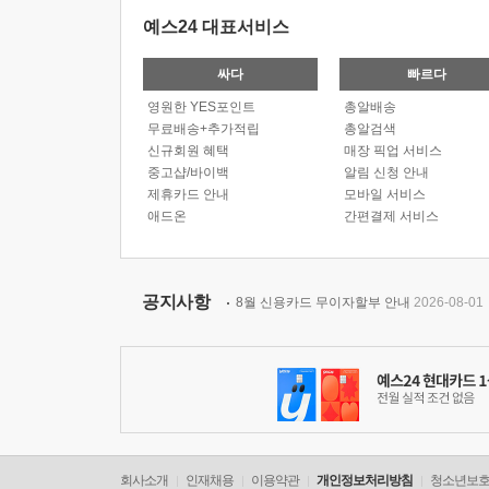
예스24 대표서비스
싸다
빠르다
영원한 YES포인트
총알배송
무료배송+추가적립
총알검색
신규회원 혜택
매장 픽업 서비스
중고샵/바이백
알림 신청 안내
제휴카드 안내
모바일 서비스
애드온
간편결제 서비스
공지사항
8월 신용카드 무이자할부 안내
2026-08-01
회사소개
인재채용
이용약관
개인정보처리방침
청소년보