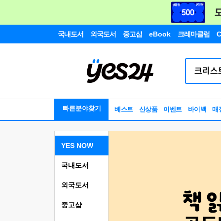
국내도서
외국도서
중고샵
eBook
크레마클럽
C
빠른분야찾기
베스트
신상품
이벤트
바이백
매
YES NOW
국내도서
외국도서
중고샵