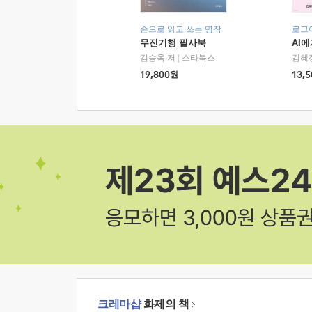
손으로 읽고 쓰는 명작
로그
무진기행 필사북
AI
김승옥 저
|
스타북스
김혜
19,800
원
13,5
크레마샵
화제의 책