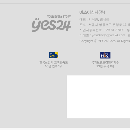
대표 : 김석환, 최세라
주소 : 서울시 영등포구 은행로 11,
사업자등록번호 : 229-81-37000 
이메일 : yes24help@yes24.c
Copyright ⓒ YES24 Corp. All Right