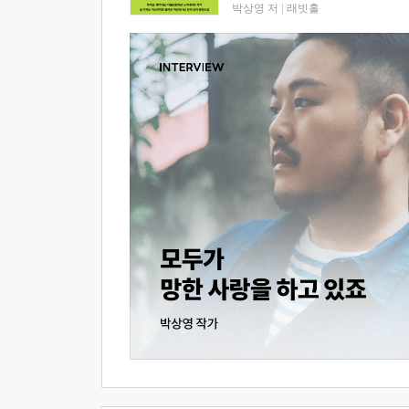
박상영 저
|
래빗홀