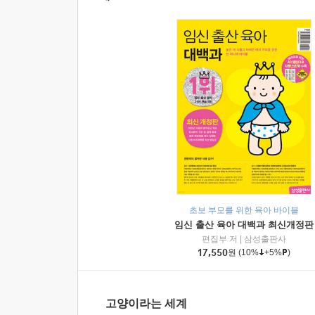
초보 부모를 위한 육아 바이블
임신 출산 육아 대백과 최신개정판
편집부 저
|
삼성출판사
17,550
원
(10%
+5%
)
고양이라는 세계