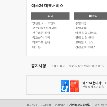
예스24 대표서비스
싸다
빠르다
영원한 YES포인트
총알배송
무료배송+추가적립
총알검색
신규회원 혜택
매장 픽업 서비스
중고샵/바이백
알림 신청 안내
제휴카드 안내
모바일 서비스
애드온
간편결제 서비스
공지사항
8월 신용카드 무이자할부 안내
2026-08-01
회사소개
인재채용
이용약관
개인정보처리방침
청소년보