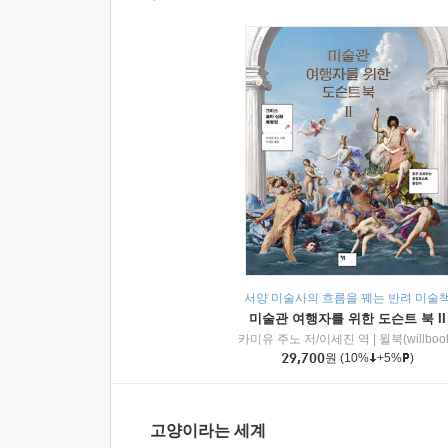
서양 미술사의 흐름을 꿰는 반려 미술
미술관 여행자를 위한 도슨트 북 II
카미유 주노 저/이세진 역
|
윌북(willboo
29,700
원
(10%
+5%
)
고양이라는 세계