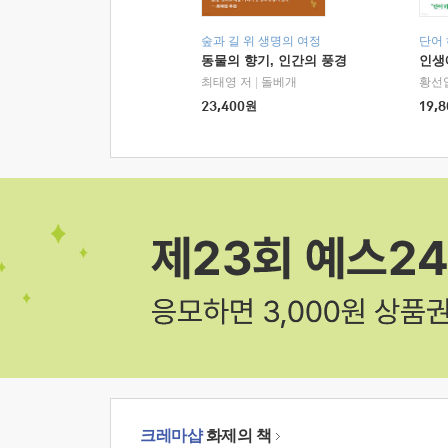
숲과 길 위 생명의 여정
단어
동물의 향기, 인간의 풍경
인생
최태영 저
|
돌베개
황선
23,400
원
19,8
크레마샵
화제의 책