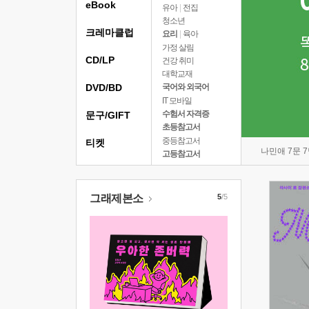
eBook
유아
|
전집
청소년
크레마클럽
요리
|
육아
가정 살림
CD/LP
건강 취미
대학교재
DVD/BD
국어와 외국어
IT 모바일
수험서 자격증
문구/GIFT
초등참고서
중등참고서
티켓
나민애 7문 
고등참고서
그래제본소
5
/5