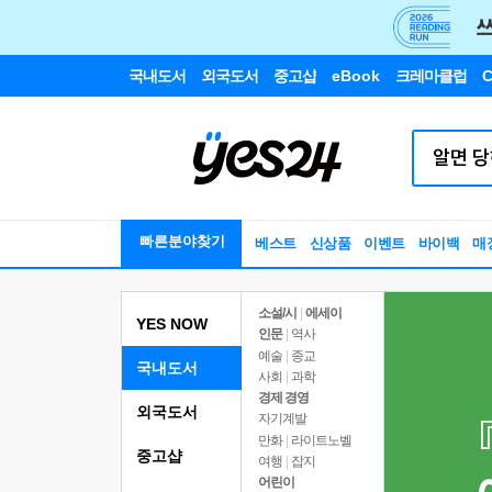
국내도서
외국도서
중고샵
eBook
크레마클럽
C
빠른분야찾기
베스트
신상품
이벤트
바이백
매
소설/시
|
에세이
YES NOW
인문
|
역사
예술
|
종교
국내도서
사회
|
과학
경제 경영
외국도서
자기계발
만화
|
라이트노벨
중고샵
여행
|
잡지
어린이