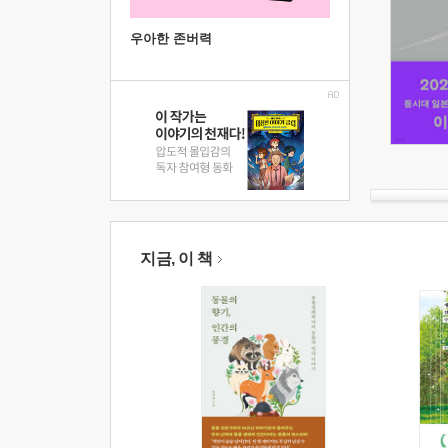
우아한 존버력
지금, 이 책