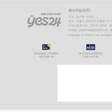
대표 : 김석환, 최세라
주소 : 서울시 영등포구 은행로 11,
사업자등록번호 : 229-81-37000 
이메일 : yes24help@yes24.c
Copyright ⓒ YES24 Corp. All Right