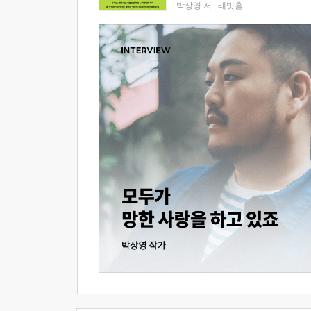
박상영 저
|
래빗홀