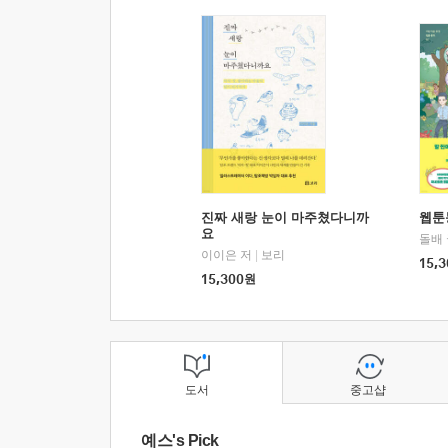
진짜 새랑 눈이 마주쳤다니까
웹툰
요
돌배
이이은 저
|
보리
15,3
15,300
원
도서
중고샵
예스's Pick