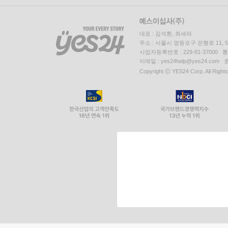
대표 : 김석환, 최세라
주소 : 서울시 영등포구 은행로 11,
사업자등록번호 : 229-81-37000 
이메일 : yes24help@yes24.c
Copyright ⓒ YES24 Corp. All Right