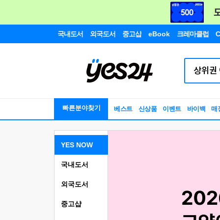
국내도서
외국도서
중고샵
eBook
크레마클럽
C
빠른분야찾기
베스트
신상품
이벤트
바이백
매
YES NOW
국내도서
외국도서
중고샵