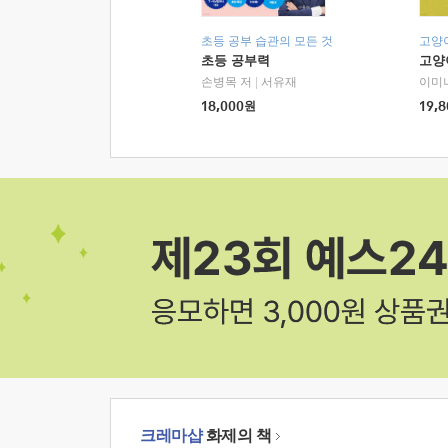
초등 공부 습관의 모든 것
고양
초등 공부력
고양
손병목 저
|
서유재
이미
18,000
원
19,8
크레마샵
화제의 책