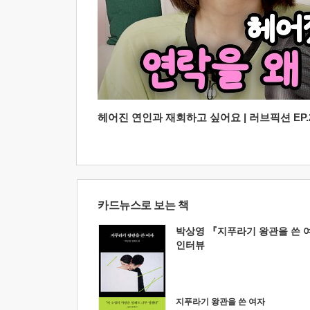
헤어진 연인과 재회하고 싶어요 | 러브픽션 EP.2
카드뉴스로 보는 책
박상영 『지푸라기 왕관을 쓴 
인터뷰
지푸라기 왕관을 쓴 여자