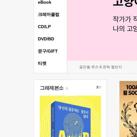
eBook
크레마클럽
CD/LP
DVD/BD
문구/GIFT
티켓
골든벨 퀴즈 & 완독 챌린지
그래제본소
3
/5