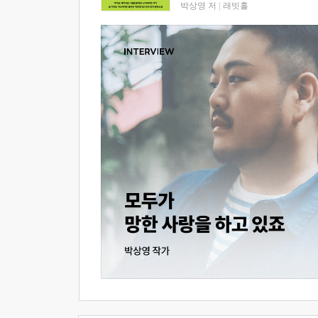
박상영 저
|
래빗홀