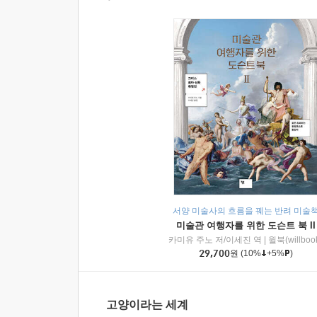
서양 미술사의 흐름을 꿰는 반려 미술
미술관 여행자를 위한 도슨트 북 II
카미유 주노 저/이세진 역
|
윌북(willboo
29,700
원
(10%
+5%
)
고양이라는 세계