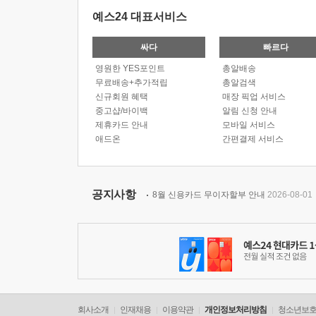
예스24 대표서비스
싸다
빠르다
영원한 YES포인트
총알배송
무료배송+추가적립
총알검색
신규회원 혜택
매장 픽업 서비스
중고샵/바이백
알림 신청 안내
제휴카드 안내
모바일 서비스
애드온
간편결제 서비스
공지사항
8월 신용카드 무이자할부 안내
2026-08-01
회사소개
인재채용
이용약관
개인정보처리방침
청소년보