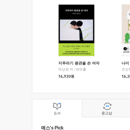
지푸라기 왕관을 쓴 여자
나이 
박상영 저
|
래빗홀
조선
16,920
원
16,2
도서
중고샵
예스's Pick