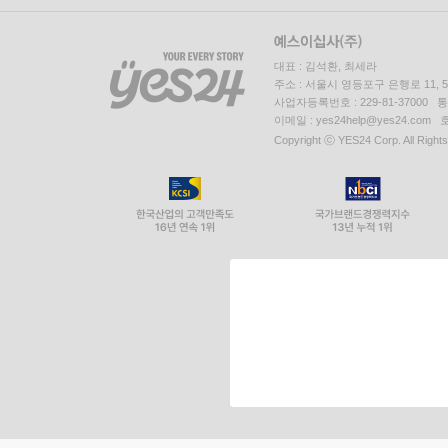
대표 : 김석환, 최세라
주소 : 서울시 영등포구 은행로 11,
사업자등록번호 : 229-81-37000 
이메일 : yes24help@yes24.c
Copyright ⓒ YES24 Corp. All Right