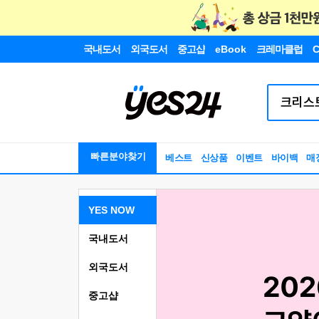
국내도서
외국도서
중고샵
eBook
크레마클럽
C
빠른분야찾기
베스트
신상품
이벤트
바이백
매
YES NOW
국내도서
외국도서
중고샵