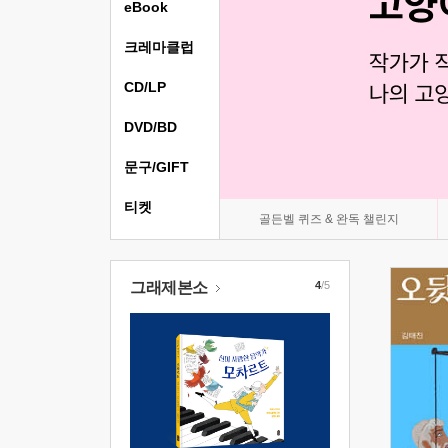
eBook
크레마클럽
CD/LP
DVD/BD
문구/GIFT
티켓
골든벨 퀴즈 & 완독 챌린지
그래제본소
4
/5