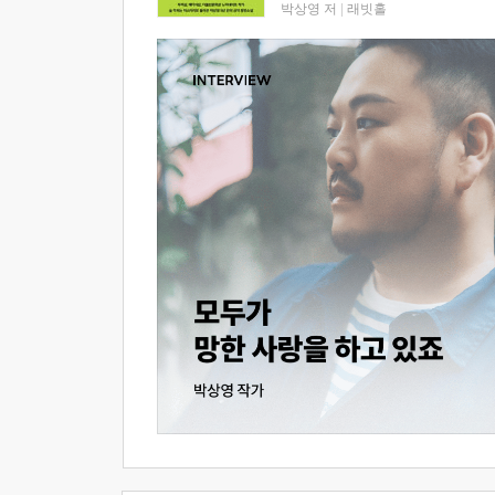
박상영 저
|
래빗홀