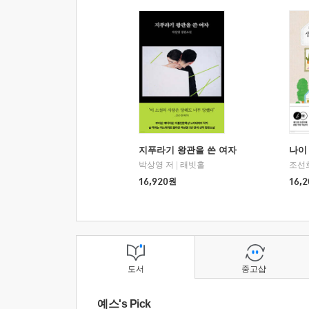
지푸라기 왕관을 쓴 여자
나이 
박상영 저
|
래빗홀
조선
16,920
원
16,2
도서
중고샵
예스's Pick