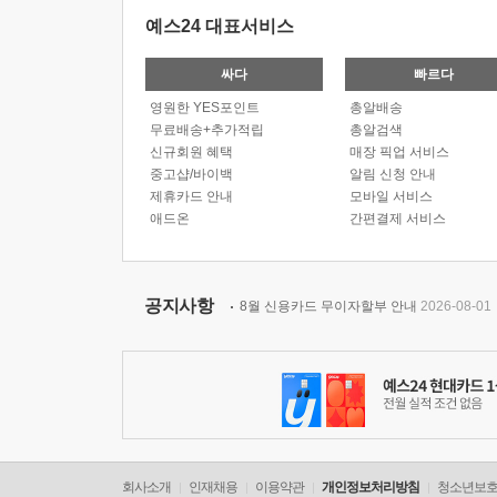
예스24 대표서비스
싸다
빠르다
영원한 YES포인트
총알배송
무료배송+추가적립
총알검색
신규회원 혜택
매장 픽업 서비스
중고샵/바이백
알림 신청 안내
제휴카드 안내
모바일 서비스
애드온
간편결제 서비스
공지사항
8월 신용카드 무이자할부 안내
2026-08-01
회사소개
인재채용
이용약관
개인정보처리방침
청소년보