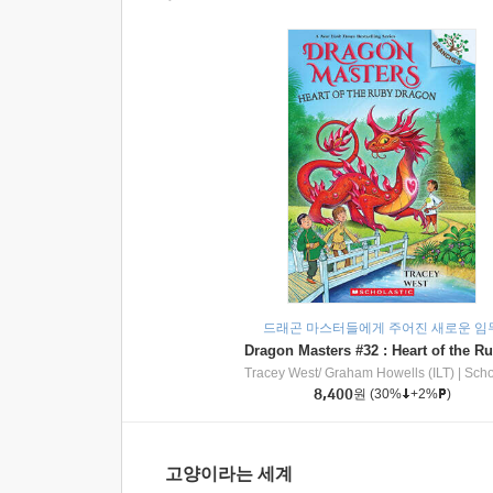
드래곤 마스터들에게 주어진 새로운 임
Tracey West/ Graham Howells (ILT)
|
Scholasti
8,400
원
(30%
+2%
)
고양이라는 세계