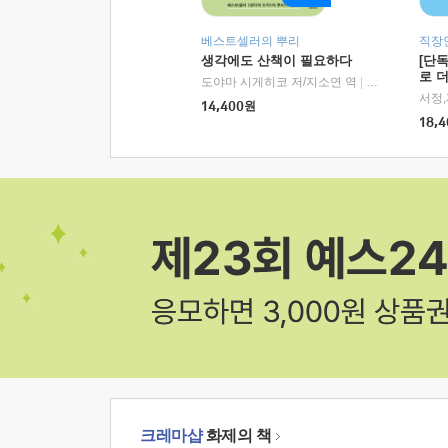
베스트셀러의 뿌리
직장
생각에도 산책이 필요하다
[단
로 
도야마 시게히코 저/지소연 역
|
알에이치코리아(
14,400
원
18,4
크레마샵
화제의 책