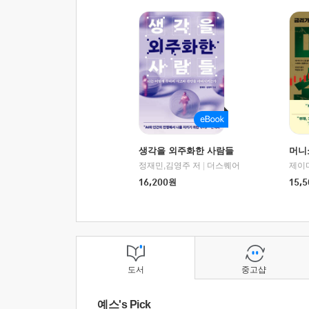
생각을 외주화한 사람들
머니
정재민,김영주 저
|
더스퀘어
16,200
원
15,5
도서
중고샵
예스's Pick