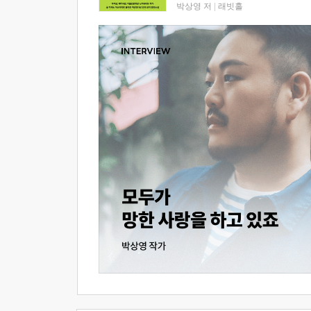
박상영 저
|
래빗홀