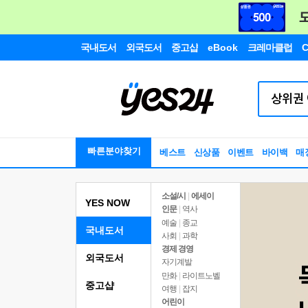
국내도서
외국도서
중고샵
eBook
크레마클럽
C
빠른분야찾기
베스트
신상품
이벤트
바이백
매
소설/시
|
에세이
YES NOW
인문
|
역사
예술
|
종교
국내도서
사회
|
과학
경제 경영
외국도서
자기계발
만화
|
라이트노벨
중고샵
여행
|
잡지
어린이