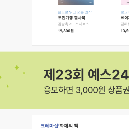
손으로 읽고 쓰는 명작
로그
무진기행 필사북
AI
김승옥 저
|
스타북스
김혜
19,800
원
13,5
크레마샵
화제의 책