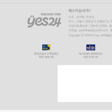
대표 : 김석환, 최세라
주소 : 서울시 영등포구 은행로 11,
사업자등록번호 : 229-81-37000 
이메일 : yes24help@yes24.c
Copyright ⓒ YES24 Corp. All Right