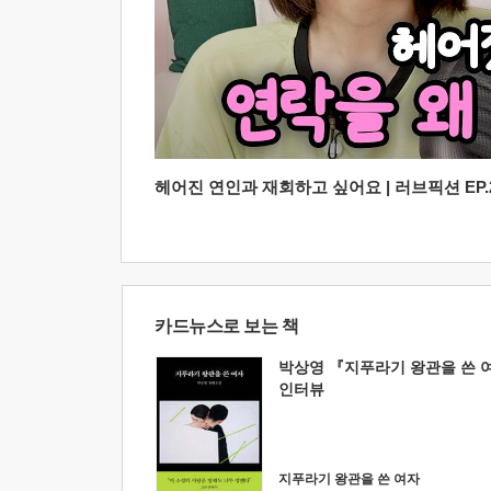
헤어진 연인과 재회하고 싶어요 | 러브픽션 EP.2
카드뉴스로 보는 책
박상영 『지푸라기 왕관을 쓴 
인터뷰
지푸라기 왕관을 쓴 여자