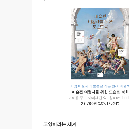
서양 미술사의 흐름을 꿰는 반려 미술
미술관 여행자를 위한 도슨트 북 II
카미유 주노 저/이세진 역
|
윌북(willboo
29,700
원
(10%
+5%
)
고양이라는 세계