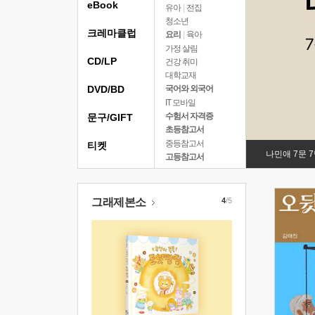
eBook
유아
|
전집
청소년
크레마클럽
요리
|
육아
가정 살림
CD/LP
건강 취미
대학교재
DVD/BD
국어와 외국어
IT 모바일
수험서 자격증
문구/GIFT
초등참고서
중등참고서
티켓
나민애 7문 
고등참고서
그래제본소
4
/5