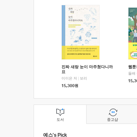
진짜 새랑 눈이 마주쳤다니까
웹툰
요
돌배
이이은 저
|
보리
15,3
15,300
원
도서
중고샵
예스's Pick