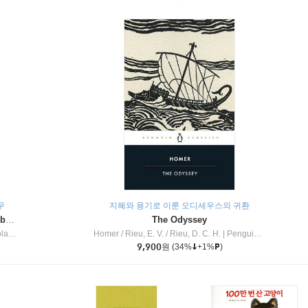
무
지혜와 용기로 이룬 오디세우스의 귀환
Dragon Masters #32 : Heart of the Ruby Dragon (A Branches Book)
The Odyssey
c Inc
Homer / Rieu, E. V. / Rieu, D. C. H.
|
Penguin Group
9,900
원
(34%
+1%
)