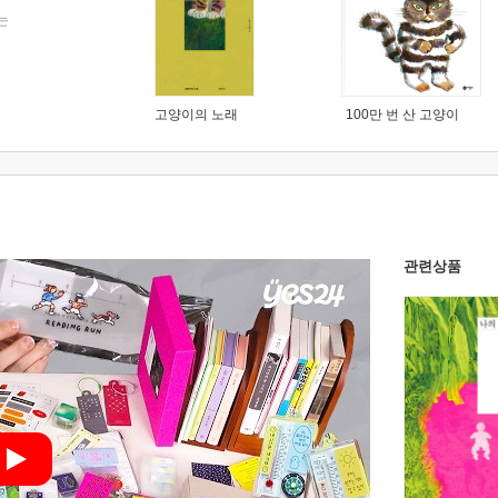
는
고양이의 노래
100만 번 산 고양이
관련상품