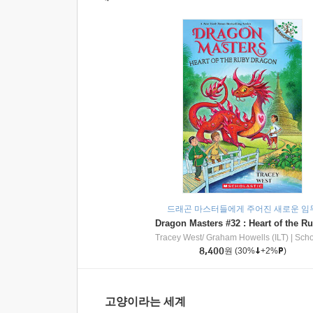
드래곤 마스터들에게 주어진 새로운 임
Tracey West/ Graham Howells (ILT)
|
Scholasti
8,400
원
(30%
+2%
)
고양이라는 세계