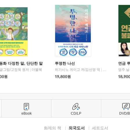
동화 다정한 말, 단단한 말
투명한 나선
연금 
 글그림/고정욱 원저
|
더블북
히가시노 게이고 저/김선영 역
|
북다
영주 닐
00
원
19,800
원
18,90
eBook
CD/LP
DVD/
화제의 책
외국도서
세트도서