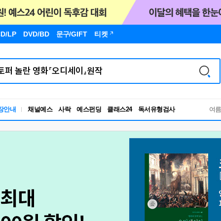
D/LP
DVD/BD
문구
/GIFT
티켓
장안내
채널예스
사락
예스펀딩
클래스24
독서유형검사
여
RBTI Lab
독서유형검사