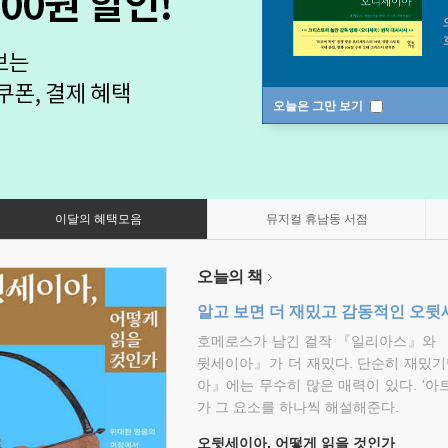
오늘은 그만 보기
이달의 혜택모음
뮤지컬 휴남동 서점
오늘의 책
알고 보면 더 재밌고 감동적인 오
호메로스가 남긴 걸작 『일리아스』와 
뒷세이아』가 더 재밌다. 단순히 재밌기
아』에는 무수히 많은 매력이 있다. '아
가 그 요소를 하나씩 해설해준다.
오뒷세이아, 어떻게 읽을 것인가