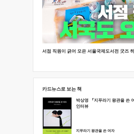
서점 직원이 긁어 모은 서울국제도서전 굿즈 하울
카드뉴스로 보는 책
박상영 『지푸라기 왕관을 쓴 
인터뷰
지푸라기 왕관을 쓴 여자