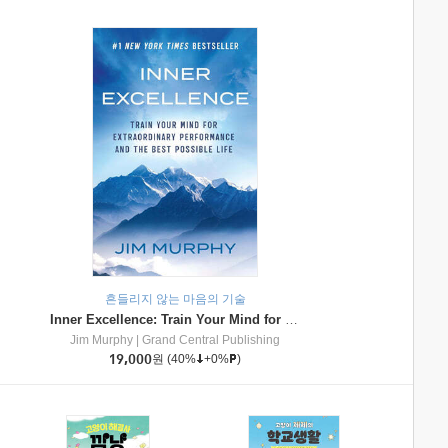
흔들리지 않는 마음의 기술
Inner Excellence: Train Your Mind for Extraordinary Performance and the Best Possible Life
Jim Murphy
|
Grand Central Publishing
19,000
원
(40%
+0%
)