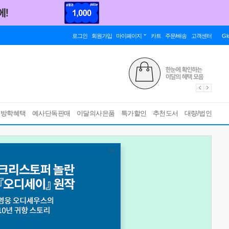
로그인
회원가입
마이페이지
카트
주문/배송
고객센터
Gl
름방학혜택
예사단독판매
이달의사은품
특가할인
추천도서
대량/법인