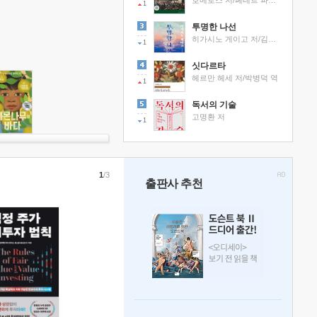
호메로스 저/페테르 파울 루벤스 그림/박문재 역
1
투명한 나선
히가시노 게이고 저/김선영 역
1
싯다르타
헤르만 헤세 저/박병덕 역
1
독서의 기술
고명환 저
1
1
/3
출판사 추천