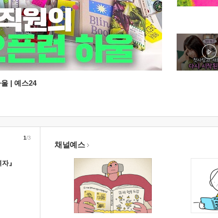
 | 예스24
1
/3
채널예스
여자』