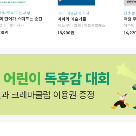
 하나로 바뀌는 세상
미피, 미술관에 가다
평생 쓸
에 단어가 스며드는 순간
미피와 예술가들
적정 
엽 저
|
빛의서가
딕 브루너 그림
|
아트북프레스
이주택 
00
원
18,900
원
16,92