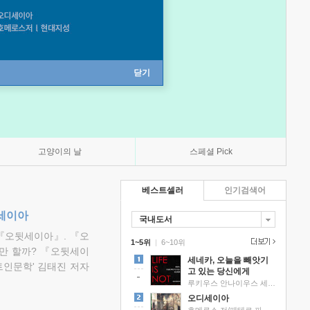
닫기
고양이의 날
스페셜 Pick
베스트셀러
인기검색어
뒷세이아
국내도서
『오뒷세이아』. 『오
1~5위
|
6~10위
만 할까? 『오뒷세이
세네카, 오늘을 빼앗기
트인문학' 김태진 저자
고 있는 당신에게
루키우스 안나이우스 세네카 저/하와이 대저택 편역
오디세이아