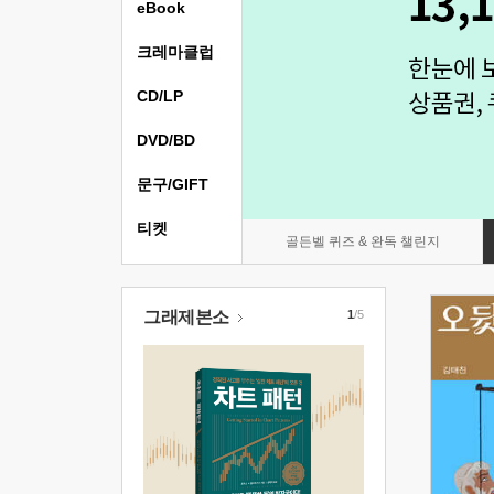
eBook
크레마클럽
CD/LP
DVD/BD
문구/GIFT
티켓
골든벨 퀴즈 & 완독 챌린지
그래제본소
1
/5