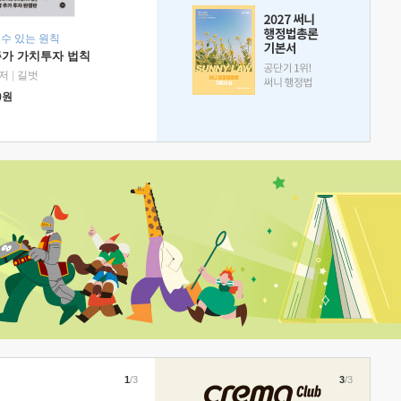
 수 있는 원칙
주가 가치투자 법칙
저
|
길벗
0
원
1
/3
3
/3