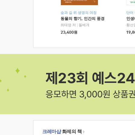
숲과 길 위 생명의 여정
단어
동물의 향기, 인간의 풍경
인생
최태영 저
|
돌베개
황선
23,400
원
19,8
크레마샵
화제의 책