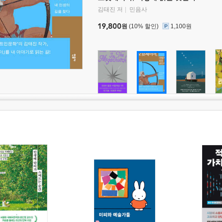
김태진 저
민음사
19,800
원
(10% 할인)
1,100원