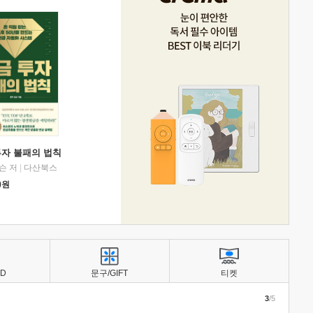
투자 불패의 법칙
슨 저
|
다산북스
0
원
BD
문구/GIFT
티켓
3
/5