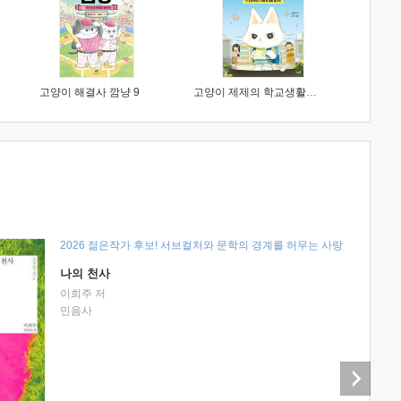
고양이 해결사 깜냥 9
고양이 제제의 학교생활 1 : 초등학생이 이렇게 힘들 줄이야
2026 젊은작가 후보! 서브컬처와 문학의 경계를 허무는 사랑
나의 천사
이희주 저
민음사