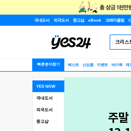
국내도서
외국도서
중고샵
eBook
크레마클럽
C
빠른분야찾기
베스트
신상품
이벤트
바이백
매
YES NOW
국내도서
외국도서
중고샵