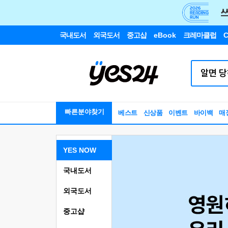
국내도서
외국도서
중고샵
eBook
크레마클럽
C
빠른분야찾기
베스트
신상품
이벤트
바이백
매
YES NOW
국내도서
외국도서
중고샵