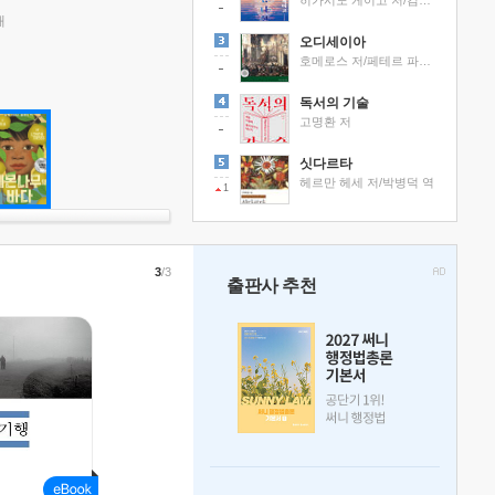
히가시노 게이고 저/김선영 역
래
오디세이아
호메로스 저/페테르 파울 루벤스 그림/박문재 역
독서의 기술
고명환 저
싯다르타
헤르만 헤세 저/박병덕 역
1
3
/3
출판사 추천