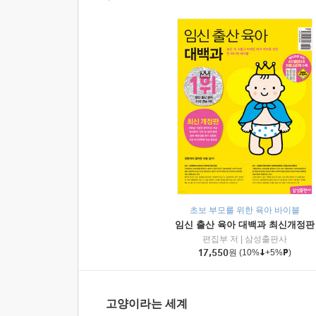
초보 부모를 위한 육아 바이블
임신 출산 육아 대백과 최신개정판
편집부 저
|
삼성출판사
17,550
원
(10%
+5%
)
고양이라는 세계