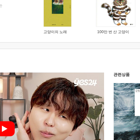
는
고양이의 노래
100만 번 산 고양이
관련상품