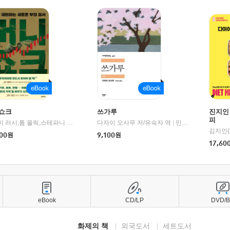
쇼크
쓰가루
진지인
피
제이미 러시,톰 올릭,스테파니 플랜더스 편저/임경은 역/박정호 감수
다자이 오사무 저/유숙자 역
|
교보문고
|
민음사
김지인(
00
원
9,100
원
17,60
eBook
CD/LP
DVD/
화제의 책
외국도서
세트도서