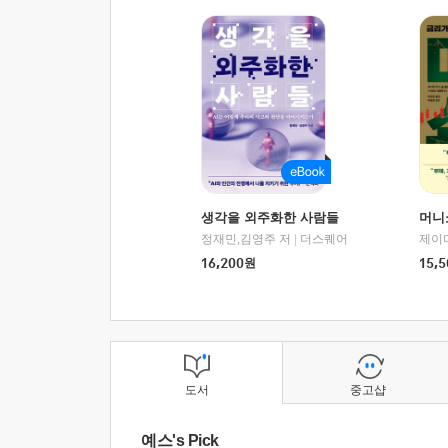
생각을 외주화한 사람들
머니
정재민,김영주 저
|
더스퀘어
16,200
원
15,5
도서
중고샵
예스's Pick