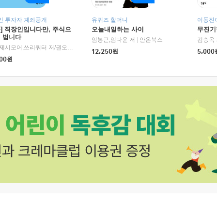
인 투자자 계좌공개
유퀴즈 할머니
이동진이
독] 직장인입니다만, 주식으
오늘내일하는 사이
무진기행
더 법니다
RHK)
임봉근,임다운 저
|
안온북스
김승옥 
서정,제시모어,쓰리쿼터 저/권오태,시그널리포트 편
|
경이로움
12,250
원
5,000
00
원