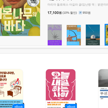
마리아 돌로레스 아길라 글/김난령 역
밝은미
17,100
원
(10% 할인)
950원