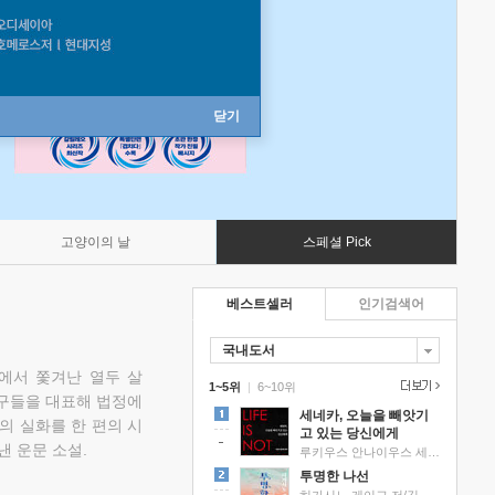
닫기
고양이의 날
스페셜 Pick
베스트셀러
인기검색어
국내도서
에서 쫓겨난 열두 살
1~5위
|
6~10위
친구들을 대표해 법정에
세네카, 오늘을 빼앗기
의 실화를 한 편의 시
고 있는 당신에게
낸 운문 소설.
루키우스 안나이우스 세네카 저/하와이 대저택 편역
투명한 나선