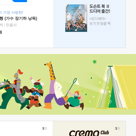
 가장 사랑한!
 (가수 장기하 낭독)
저
|
민음사
원
3
/3
3
/3