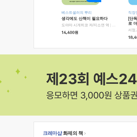
베스트셀러의 뿌리
직장
생각에도 산책이 필요하다
[단
로 
도야마 시게히코 저/지소연 역
|
알에이치코리아(
14,400
원
18,4
크레마샵
화제의 책