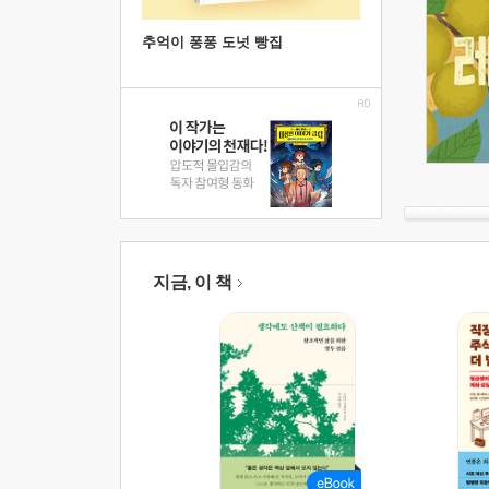
추억이 퐁퐁 도넛 빵집
지금, 이 책