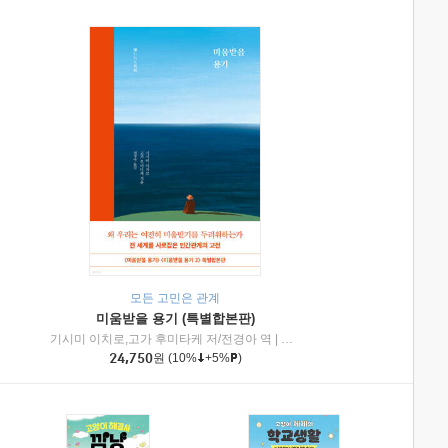
모든 고민은 관계
미움받을 용기 (특별합본판)
기시미 이치로,고가 후미타케 저/전경아 역
|
제이브리즈북스
|
인플루엔셜
24,750
원
(10%
+5%
)