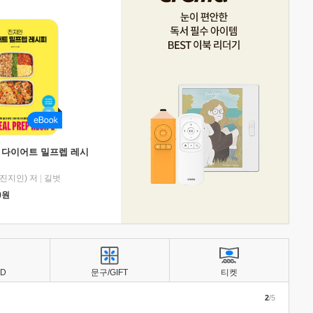
 다이어트 밀프렙 레시
진지인) 저
|
길벗
0
원
BD
문구/GIFT
티켓
2
/5