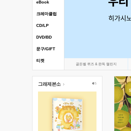
eBook
크레마클럽
CD/LP
DVD/BD
문구/GIFT
티켓
골든벨 퀴즈 & 완독 챌린지
그래제본소
4
/5