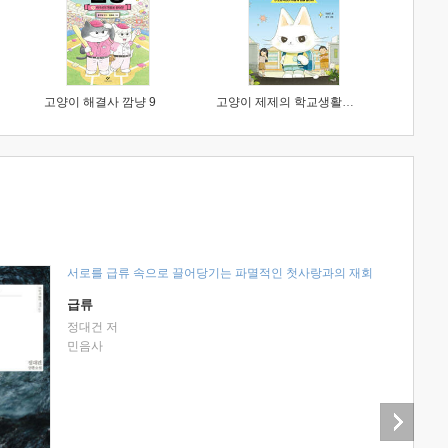
고양이 해결사 깜냥 9
고양이 제제의 학교생활 1 : 초등학생이 이렇게 힘들 줄이야
서로를 급류 속으로 끌어당기는 파멸적인 첫사랑과의 재회
급류
정대건 저
민음사