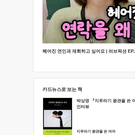
헤어진 연인과 재회하고 싶어요 | 러브픽션 EP.2
카드뉴스로 보는 책
박상영 『지푸라기 왕관을 쓴 
인터뷰
지푸라기 왕관을 쓴 여자