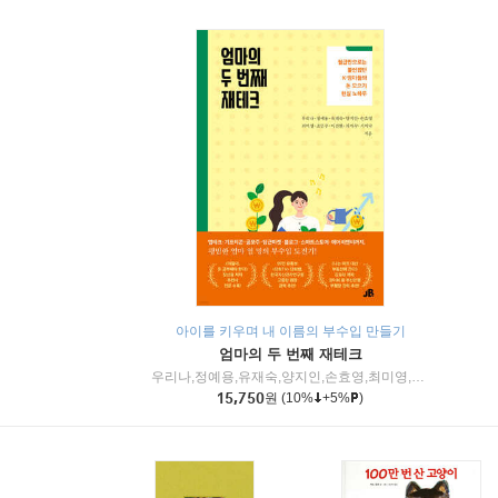
아이를 키우며 내 이름의 부수입 만들기
엄마의 두 번째 재테크
우리나,정예용,유재숙,양지인,손효영,최미영,조민주,이진현,차미숙,서미숙 저
15,750
원
(10%
+5%
)