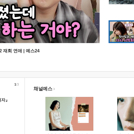
 재회 연애 | 예스24
1
/3
채널예스
여자』