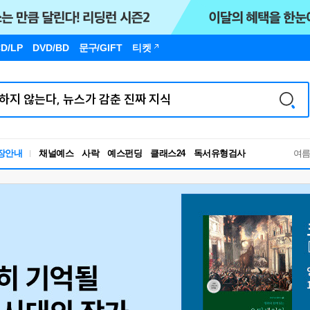
D/LP
DVD/BD
문구
/GIFT
티켓
독서유형검사
장안내
채널예스
사락
예스펀딩
클래스24
RBTI Lab
여
독서유형검사