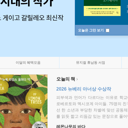
오늘은 그만 보기
이달의 혜택모음
뮤지컬 휴남동 서점
오늘의 책
2026 뉴베리 아너상 수상작
피부색과 언어가 다르다는 이유로 학교
로베르토와 멕시코계 아이들. 75명의 
선 한 소년과 부당한 차별에 맞선 공동체
를 읽듯 짧고 리듬감 있는 문장으로 풀어
레몬나무의 바다