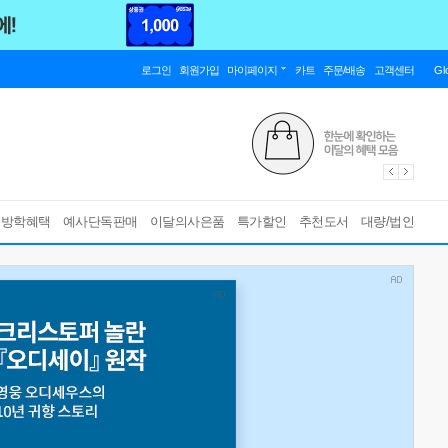
로그인
회원가입
마이페이지
카트
주문/배송
고객센터
Gl
름방학혜택
예사단독판매
이달의사은품
특가할인
추천도서
대량/법인