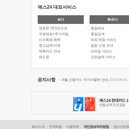
예스24 대표서비스
싸다
빠르다
영원한 YES포인트
총알배송
무료배송+추가적립
총알검색
신규회원 혜택
매장 픽업 서비스
중고샵/바이백
알림 신청 안내
제휴카드 안내
모바일 서비스
애드온
간편결제 서비스
공지사항
8월 신용카드 무이자할부 안내
2026-08-01
회사소개
인재채용
이용약관
개인정보처리방침
청소년보