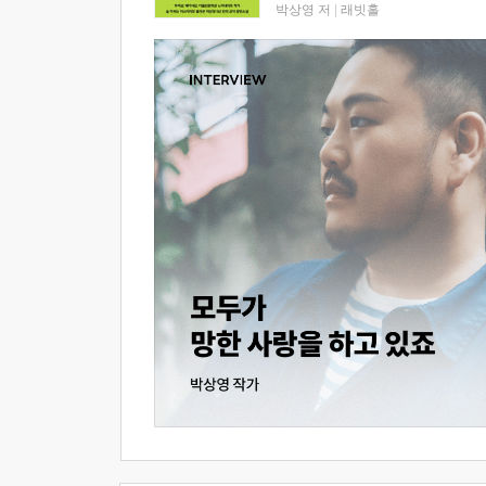
박상영 저
|
래빗홀