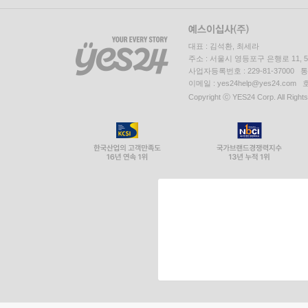
대표 : 김석환, 최세라
주소 : 서울시 영등포구 은행로 11,
사업자등록번호 : 229-81-37000 
이메일 : yes24help@yes24.c
Copyright ⓒ YES24 Corp. All Right