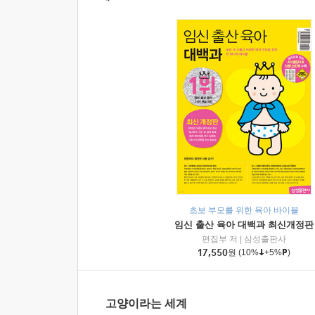
초보 부모를 위한 육아 바이블
임신 출산 육아 대백과 최신개정판
편집부 저
|
삼성출판사
17,550
원
(10%
+5%
)
고양이라는 세계