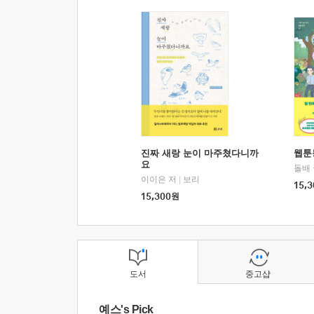
진짜 새랑 눈이 마주쳤다니까
웹툰
요
돌배
이이은 저
|
보리
15,3
15,300
원
도서
중고샵
예스's Pick