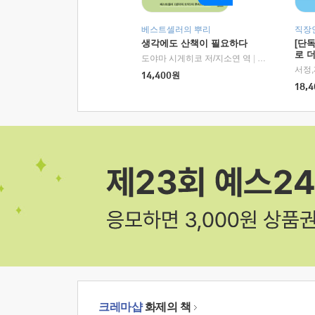
베스트셀러의 뿌리
직장
생각에도 산책이 필요하다
[단
로 
도야마 시게히코 저/지소연 역
|
알에이치코리아(
14,400
원
18,4
크레마샵
화제의 책