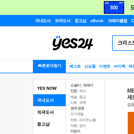
국내도서
외국도서
중고샵
eBook
크레마클럽
C
빠른분야찾기
베스트
신상품
이벤트
바이백
매
소설/시
|
에세이
YES NOW
인문
|
역사
예술
|
종교
국내도서
사회
|
과학
경제 경영
외국도서
자기계발
만화
|
라이트노벨
중고샵
여행
|
잡지
어린이