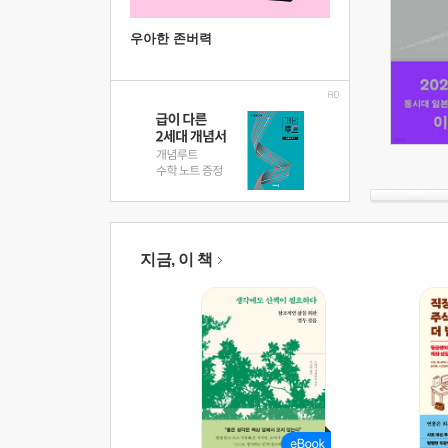
우아한 존버력
지금, 이 책