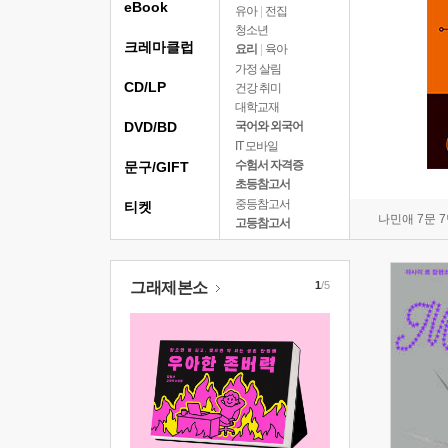
eBook
유아
|
전집
청소년
크레마클럽
요리
|
육아
가정 살림
CD/LP
건강 취미
대학교재
DVD/BD
국어와 외국어
IT 모바일
수험서 자격증
문구/GIFT
초등참고서
중등참고서
티켓
나민애 7문 
고등참고서
그래제본소
1
/5