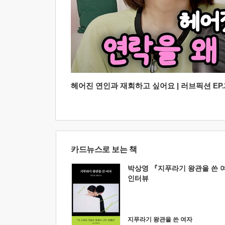
헤어진 연인과 재회하고 싶어요 | 러브픽션 EP.2
카드뉴스로 보는 책
박상영 『지푸라기 왕관을 쓴 
인터뷰
지푸라기 왕관을 쓴 여자