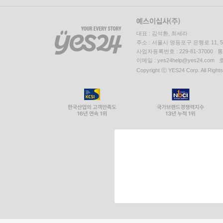
대표 : 김석환, 최세라
주소 : 서울시 영등포구 은행로 11,
사업자등록번호 : 229-81-37000 
이메일 : yes24help@yes24.c
Copyright ⓒ YES24 Corp. All Right