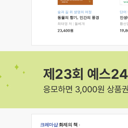
숲과 길 위 생명의 여정
단어
동물의 향기, 인간의 풍경
인생
최태영 저
|
돌베개
황선
23,400
원
19,8
크레마샵
화제의 책