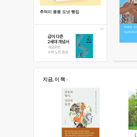
추억이 퐁퐁 도넛 빵집
지금, 이 책