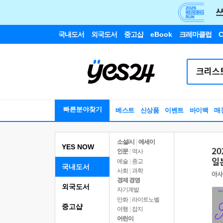
국내도서
외국도서
중고샵
eBook
크레마클럽
C
빠른분야찾기
베스트
신상품
이벤트
바이백
매
소설/시
|
에세이
YES NOW
인문
|
역사
예술
|
종교
국내도서
사회
|
과학
경제 경영
외국도서
자기계발
만화
|
라이트노벨
중고샵
여행
|
잡지
어린이