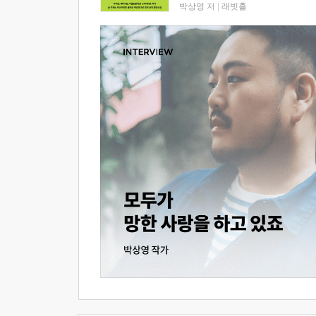
박상영 저
|
래빗홀