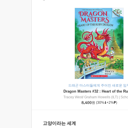
드래곤 마스터들에게 주어진 새로운 임
Tracey West/ Graham Howells (ILT)
|
Scholasti
8,400
원
(30%
+2%
)
고양이라는 세계