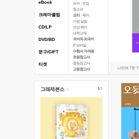
eBook
유아
|
전집
청소년
크레마클럽
요리
|
육아
가정 살림
CD/LP
건강 취미
대학교재
DVD/BD
국어와 외국어
IT 모바일
수험서 자격증
문구/GIFT
초등참고서
중등참고서
티켓
나민애 7문 
고등참고서
그래제본소
1
/5