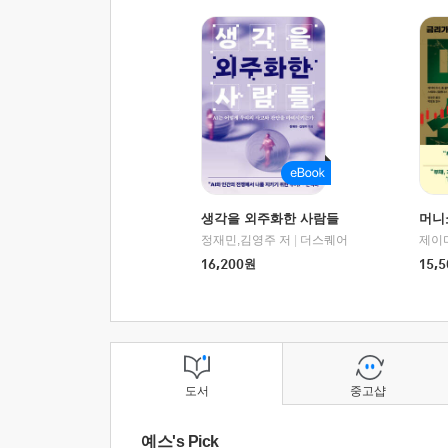
생각을 외주화한 사람들
머니
정재민,김영주 저
|
더스퀘어
16,200
원
15,5
도서
중고샵
예스's Pick