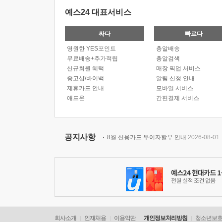
예스24 대표서비스
싸다
빠르다
영원한 YES포인트
총알배송
무료배송+추가적립
총알검색
신규회원 혜택
매장 픽업 서비스
중고샵/바이백
알림 신청 안내
제휴카드 안내
모바일 서비스
애드온
간편결제 서비스
공지사항
8월 신용카드 무이자할부 안내
2026-08-01
회사소개
인재채용
이용약관
개인정보처리방침
청소년보