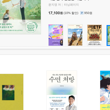
윤지영 저
터닝페이지
17,100
원
(10% 할인)
950원