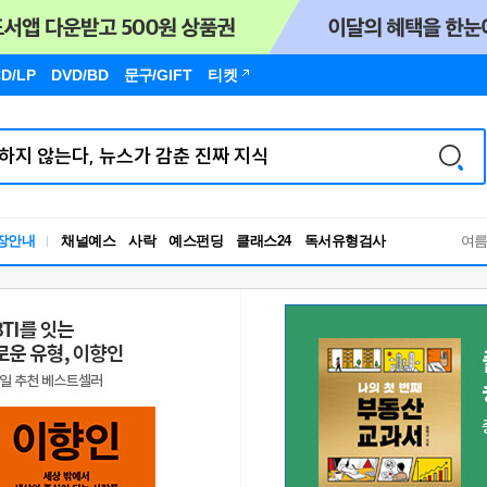
D/LP
DVD/BD
문구
/GIFT
티켓
독서유형검사
장안내
채널예스
사락
예스펀딩
클래스24
RBTI Lab
여
독서유형검사