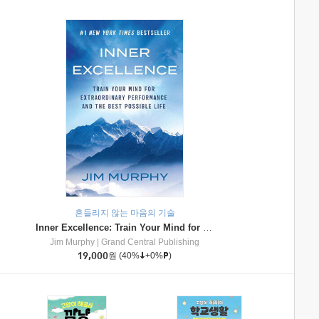
흔들리지 않는 마음의 기술
Inner Excellence: Train Your Mind for Extraordinary Performance and the Best Possible Life
Jim Murphy
|
Grand Central Publishing
19,000
원
(40%
+0%
)