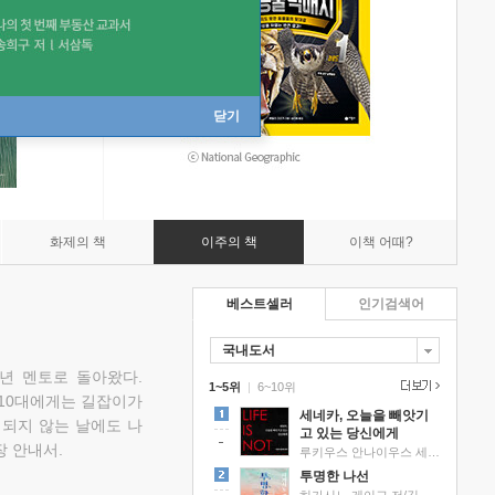
닫기
화제의 책
이주의 책
이책 어때?
베스트셀러
인기검색어
국내도서
소년 멘토로 돌아왔다.
1~5위
|
6~10위
 10대에게는 길잡이가
세네카, 오늘을 빼앗기
 되지 않는 날에도 나
고 있는 당신에게
 안내서.
루키우스 안나이우스 세네카 저/하와이 대저택 편역
투명한 나선