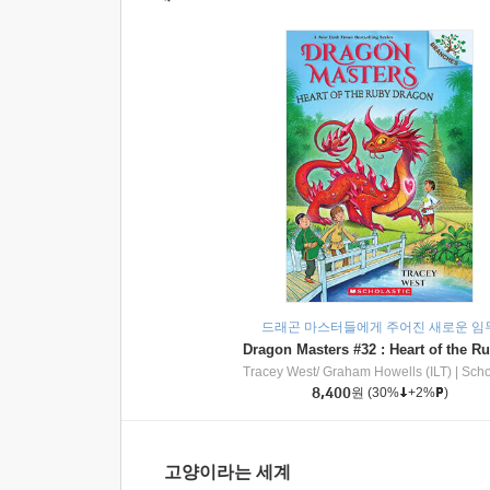
드래곤 마스터들에게 주어진 새로운 임
Tracey West/ Graham Howells (ILT)
|
Scholasti
8,400
원
(30%
+2%
)
고양이라는 세계