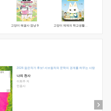
고양이 해결사 깜냥 9
고양이 제제의 학교생활 1 : 초등학생이 이렇게 힘들 줄이야
2026 젊은작가 후보! 서브컬처와 문학의 경계를 허무는 사랑
나의 천사
이희주 저
민음사