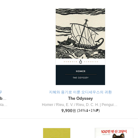
무
지혜와 용기로 이룬 오디세우스의 귀환
Dragon Masters #32 : Heart of the Ruby Dragon (A Branches Book)
The Odyssey
c Inc
Homer / Rieu, E. V. / Rieu, D. C. H.
|
Penguin Group
9,900
원
(34%
+1%
)