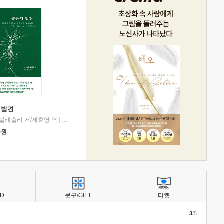
 발견
블래츨리 저/제효영 역
|
디플롯
0
원
BD
문구/GIFT
티켓
3
/5