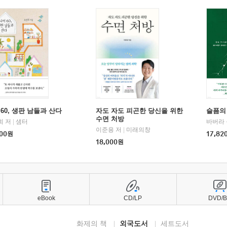
60, 생판 남들과 산다
자도 자도 피곤한 당신을 위한
슬픔의
수면 처방
희 저
|
샘터
바버라 
이준용 저
|
미래의창
00
원
17,82
18,000
원
eBook
CD/LP
DVD/
화제의 책
외국도서
세트도서