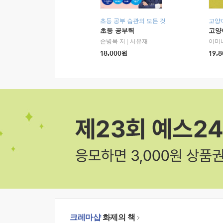
초등 공부 습관의 모든 것
고양
초등 공부력
고양
손병목 저
|
서유재
이미
18,000
원
19,8
크레마샵
화제의 책