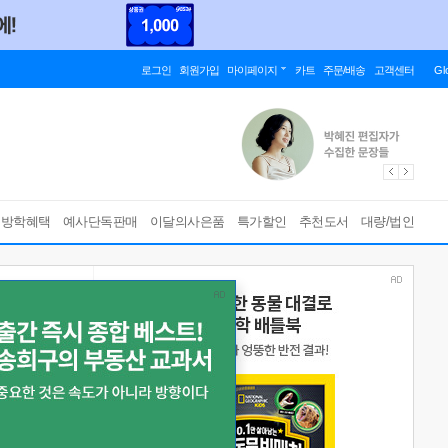
로그인
회원가입
마이페이지
카트
주문/배송
고객센터
Gl
름방학혜택
예사단독판매
이달의사은품
특가할인
추천도서
대량/법인