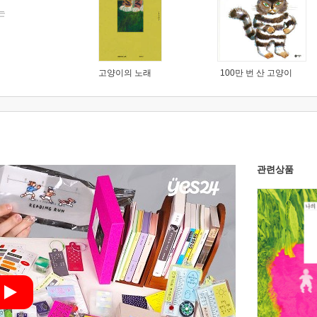
는
고양이의 노래
100만 번 산 고양이
관련상품