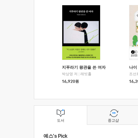
지푸라기 왕관을 쓴 여자
나이 
박상영 저
|
래빗홀
조선
16,920
원
16,2
도서
중고샵
예스's Pick