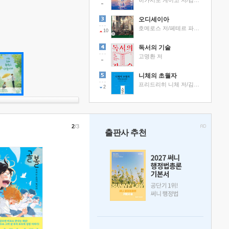
히가시노 게이고 저/김선영 역
오디세이아
호메로스 저/페테르 파울 루벤스 그림/박문재 역
10
독서의 기술
고명환 저
니체의 초월자
프리드리히 니체 저/김철 편역
2
2
/3
출판사 추천