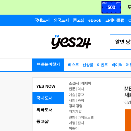
국내도서
외국도서
중고샵
eBook
크레마클럽
C
빠른분야찾기
베스트
신상품
이벤트
바이백
매
소설/시
|
에세이
YES NOW
인문
|
역사
예술
|
종교
국내도서
사회
|
과학
경제 경영
외국도서
자기계발
만화
|
라이트노벨
중고샵
여행
|
잡지
어린이