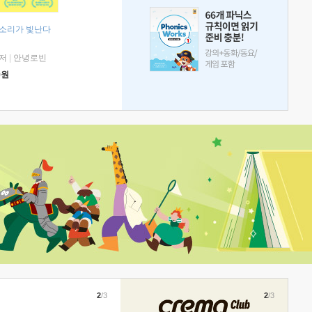
 소리가 빛난다
저
|
안녕로빈
0
원
2
/3
2
/3