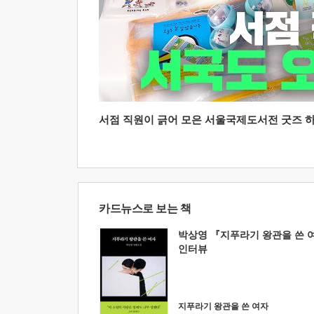
서점 직원이 긁어 모은 서울국제도서전 굿즈 하울
카드뉴스로 보는 책
박상영 『지푸라기 왕관을 쓴 
인터뷰
지푸라기 왕관을 쓴 여자