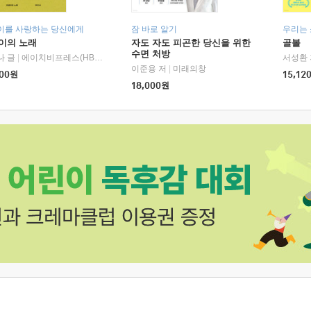
이를 사랑하는 당신에게
잠 바로 알기
우리는
이의 노래
자도 자도 피곤한 당신을 위한
골볼
수면 처방
나 글
|
에이치비프레스(HBPRESS)
서성환 
이준용 저
|
미래의창
00
원
15,12
18,000
원