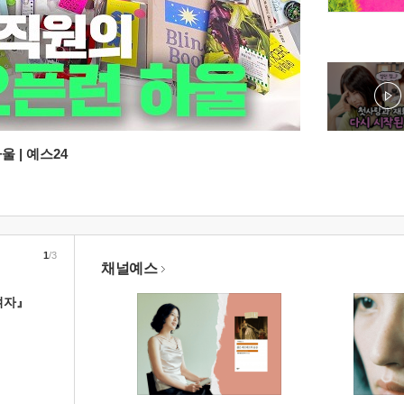
 | 예스24
1
/3
채널예스
여자』