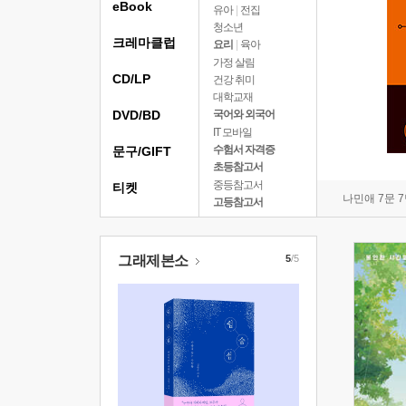
eBook
유아
|
전집
청소년
크레마클럽
요리
|
육아
가정 살림
CD/LP
건강 취미
대학교재
DVD/BD
국어와 외국어
IT 모바일
수험서 자격증
문구/GIFT
초등참고서
중등참고서
티켓
나민애 7문 
고등참고서
그래제본소
5
/5