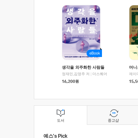
생각을 외주화한 사람들
머니
정재민,김영주 저
|
더스퀘어
16,200
원
15,5
도서
중고샵
예스's Pick