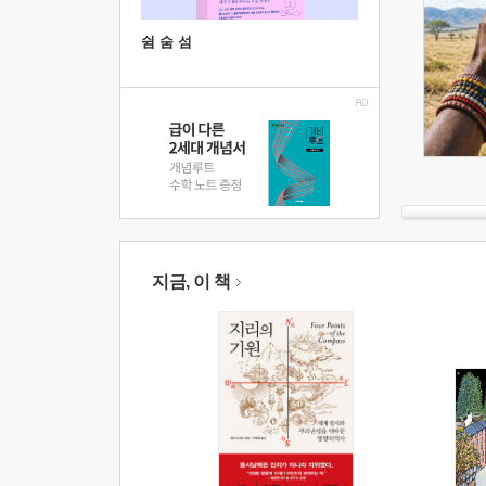
쉼 숨 섬
지금, 이 책