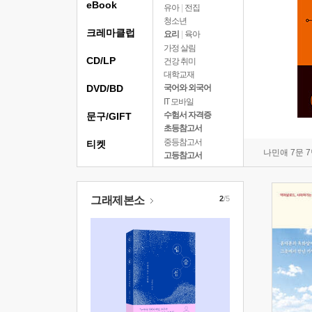
eBook
유아
|
전집
청소년
크레마클럽
요리
|
육아
가정 살림
CD/LP
건강 취미
대학교재
DVD/BD
국어와 외국어
IT 모바일
수험서 자격증
문구/GIFT
초등참고서
중등참고서
티켓
나민애 7문 
고등참고서
그래제본소
2
/5