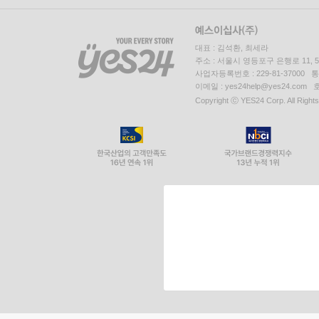
대표 : 김석환, 최세라
주소 : 서울시 영등포구 은행로 11,
사업자등록번호 : 229-81-37000 
이메일 : yes24help@yes24.c
Copyright ⓒ YES24 Corp. All Right