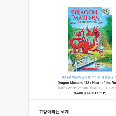
드래곤 마스터들에게 주어진 새로운 임
Tracey West/ Graham Howells (ILT)
|
Scholasti
8,400
원
(30%
+2%
)
고양이라는 세계