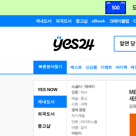
국내도서
외국도서
중고샵
eBook
크레마클럽
C
빠른분야찾기
베스트
신상품
이벤트
바이백
매
소설/시
|
에세이
YES NOW
인문
|
역사
예술
|
종교
국내도서
사회
|
과학
경제 경영
외국도서
자기계발
만화
|
라이트노벨
중고샵
여행
|
잡지
어린이