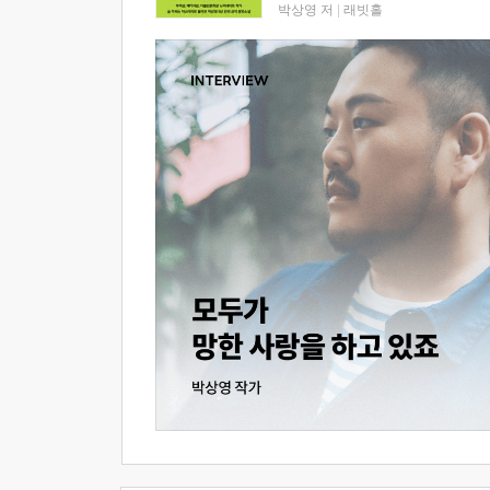
박상영 저
|
래빗홀