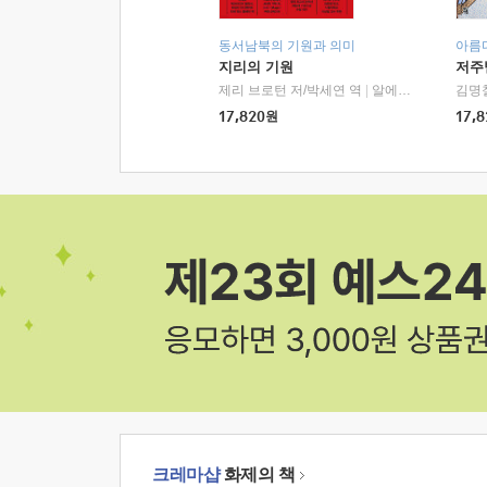
동서남북의 기원과 의미
아름
지리의 기원
저주
제리 브로턴 저/박세연 역
|
알에이치코리아(RHK)
김명
17,820
원
17,8
크레마샵
화제의 책