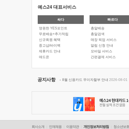
예스24 대표서비스
싸다
빠르다
영원한 YES포인트
총알배송
무료배송+추가적립
총알검색
신규회원 혜택
매장 픽업 서비스
중고샵/바이백
알림 신청 안내
제휴카드 안내
모바일 서비스
애드온
간편결제 서비스
공지사항
8월 신용카드 무이자할부 안내
2026-08-01
회사소개
인재채용
이용약관
개인정보처리방침
청소년보