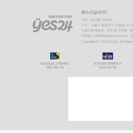
대표 : 김석환, 최세라
주소 : 서울시 영등포구 은행로 11,
사업자등록번호 : 229-81-37000 
이메일 : yes24help@yes24.c
Copyright ⓒ YES24 Corp. All Right