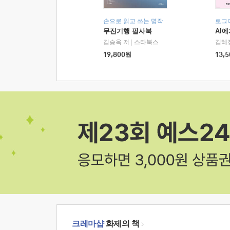
손으로 읽고 쓰는 명작
로그
무진기행 필사북
AI
김승옥 저
|
스타북스
김혜
19,800
원
13,5
크레마샵
화제의 책