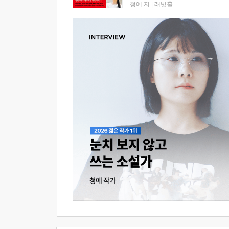
청예 저
|
래빗홀