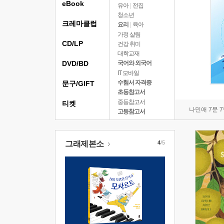
eBook
유아
|
전집
청소년
크레마클럽
요리
|
육아
가정 살림
CD/LP
건강 취미
대학교재
DVD/BD
국어와 외국어
IT 모바일
수험서 자격증
문구/GIFT
초등참고서
중등참고서
티켓
나민애 7문 
고등참고서
그래제본소
4
/5