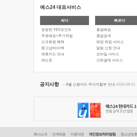
예스24 대표서비스
싸다
빠르다
영원한 YES포인트
총알배송
무료배송+추가적립
총알검색
신규회원 혜택
매장 픽업 서비스
중고샵/바이백
알림 신청 안내
제휴카드 안내
모바일 서비스
애드온
간편결제 서비스
공지사항
8월 신용카드 무이자할부 안내
2026-08-01
회사소개
인재채용
이용약관
개인정보처리방침
청소년보