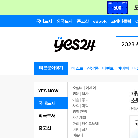
국내도서
외국도서
중고샵
eBook
크레마클럽
C
빠른분야찾기
베스트
신상품
이벤트
바이백
매
소설/시
|
에세이
YES NOW
인문
|
역사
예술
|
종교
국내도서
사회
|
과학
경제 경영
외국도서
자기계발
만화
|
라이트노벨
중고샵
여행
|
잡지
어린이