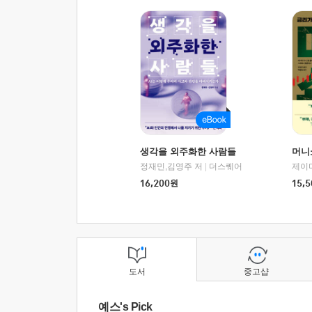
생각을 외주화한 사람들
머니
정재민,김영주 저
|
더스퀘어
16,200
원
15,5
도서
중고샵
예스's Pick