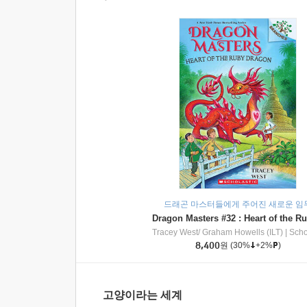
드래곤 마스터들에게 주어진 새로운 임
Tracey West/ Graham Howells (ILT)
|
Scholasti
8,400
원
(30%
+2%
)
고양이라는 세계