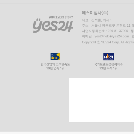
대표 : 김석환, 최세라
주소 : 서울시 영등포구 은행로 11,
사업자등록번호 : 229-81-37000 
이메일 : yes24help@yes24.c
Copyright ⓒ YES24 Corp. All Right