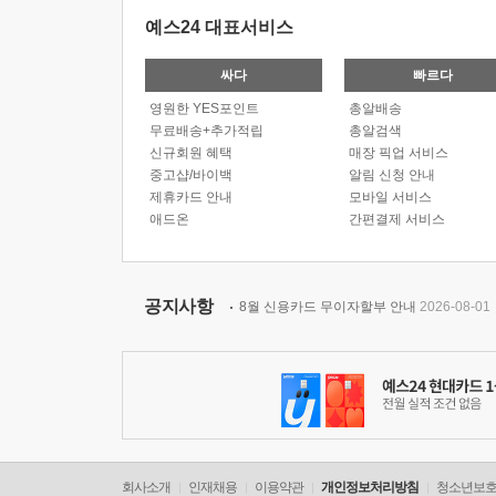
예스24 대표서비스
싸다
빠르다
영원한 YES포인트
총알배송
무료배송+추가적립
총알검색
신규회원 혜택
매장 픽업 서비스
중고샵/바이백
알림 신청 안내
제휴카드 안내
모바일 서비스
애드온
간편결제 서비스
공지사항
8월 신용카드 무이자할부 안내
2026-08-01
회사소개
인재채용
이용약관
개인정보처리방침
청소년보