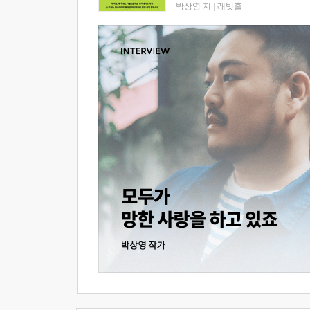
박상영 저
|
래빗홀