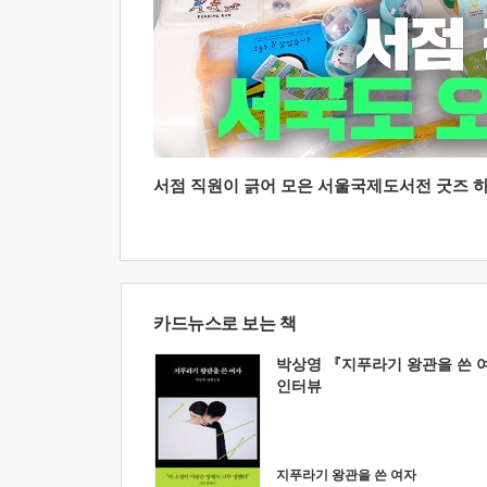
서점 직원이 긁어 모은 서울국제도서전 굿즈 하울
카드뉴스로 보는 책
박상영 『지푸라기 왕관을 쓴 
인터뷰
지푸라기 왕관을 쓴 여자