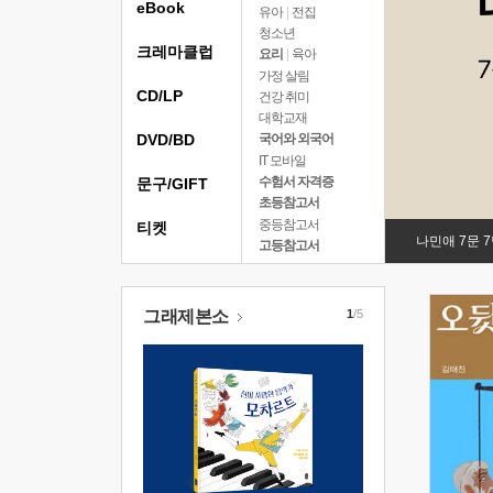
eBook
유아
|
전집
청소년
크레마클럽
요리
|
육아
가정 살림
CD/LP
건강 취미
대학교재
DVD/BD
국어와 외국어
IT 모바일
수험서 자격증
문구/GIFT
초등참고서
중등참고서
티켓
나민애 7문 
고등참고서
그래제본소
1
/5