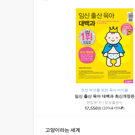
초보 부모를 위한 육아 바이블
임신 출산 육아 대백과 최신개정판
편집부 저
|
삼성출판사
17,550
원
(10%
+5%
)
고양이라는 세계