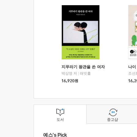
지푸라기 왕관을 쓴 여자
나이 
박상영 저
|
래빗홀
조선
16,920
원
16,2
도서
중고샵
예스's Pick