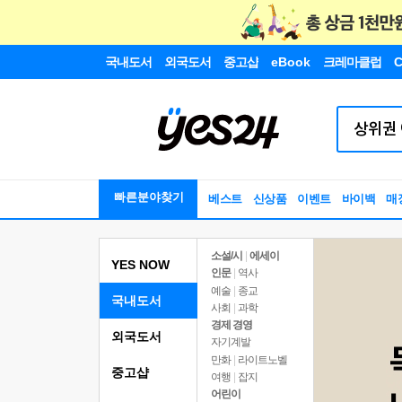
국내도서
외국도서
중고샵
eBook
크레마클럽
C
빠른분야찾기
베스트
신상품
이벤트
바이백
매
소설/시
|
에세이
YES NOW
인문
|
역사
예술
|
종교
국내도서
사회
|
과학
경제 경영
외국도서
자기계발
만화
|
라이트노벨
중고샵
여행
|
잡지
어린이