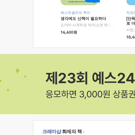
베스트셀러의 뿌리
직장
생각에도 산책이 필요하다
[단
로 
도야마 시게히코 저/지소연 역
|
알에이치코리아(
14,400
원
18,4
크레마샵
화제의 책