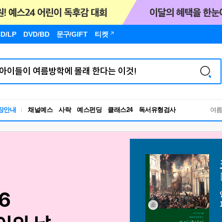
D/LP
DVD/BD
문구
/GIFT
티켓
독서유형검사
장안내
채널예스
사락
예스펀딩
클래스24
RBTI Lab
여
독서유형검사