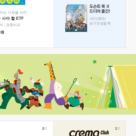
리는 시장을 사라
 사야 할 ETF
저
|
경향비피
0
원
2
/3
1
/3