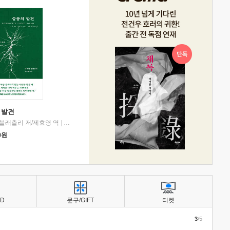
 발견
블래츨리 저/제효영 역
|
디플롯
0
원
BD
문구/GIFT
티켓
3
/5