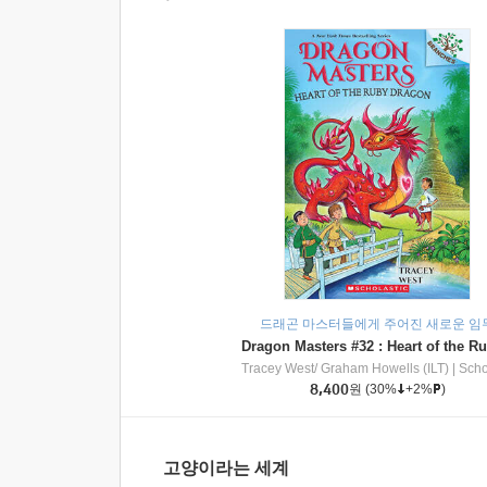
드래곤 마스터들에게 주어진 새로운 임
Tracey West/ Graham Howells (ILT)
|
Scholasti
8,400
원
(30%
+2%
)
고양이라는 세계