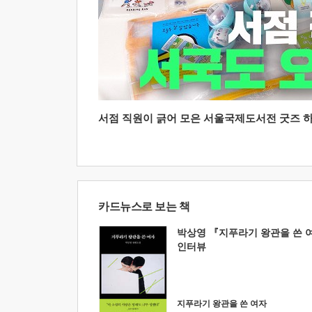
서점 직원이 긁어 모은 서울국제도서전 굿즈 하울
카드뉴스로 보는 책
박상영 『지푸라기 왕관을 쓴 
인터뷰
지푸라기 왕관을 쓴 여자