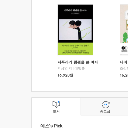
지푸라기 왕관을 쓴 여자
나이 
박상영 저
|
래빗홀
조선
16,920
원
16,2
도서
중고샵
예스's Pick