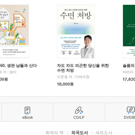
60, 생판 남들과 산다
자도 자도 피곤한 당신을 위한
슬픔의
수면 처방
희 저
|
샘터
바버라 
이준용 저
|
미래의창
00
원
17,82
18,000
원
eBook
CD/LP
DVD/
화제의 책
외국도서
세트도서