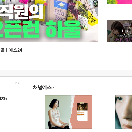
 | 예스24
1
/3
채널예스
여자』