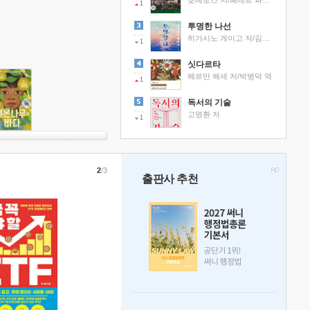
호메로스 저/페테르 파울 루벤스 그림/박문재 역
1
투명한 나선
히가시노 게이고 저/김선영 역
1
싯다르타
헤르만 헤세 저/박병덕 역
1
독서의 기술
고명환 저
1
2
/3
출판사 추천