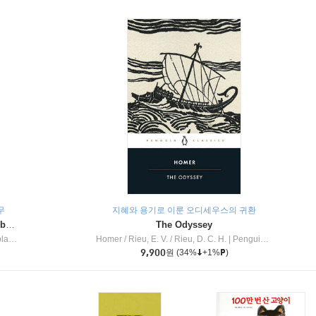
무
지혜와 용기로 이룬 오디세우스의 귀환
Dragon Masters #32 : Heart of the Ruby Dragon (A Branches Book)
The Odyssey
c Inc
Homer / Rieu, E. V. / Rieu, D. C. H.
|
Penguin Group
9,900
원
(34%
+1%
)