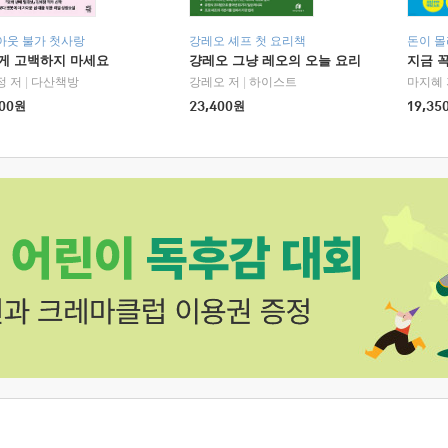
아웃 불가 첫사랑
강레오 셰프 첫 요리책
돈이 몰
에게 고백하지 마세요
걍레오 그냥 레오의 오늘 요리
지금 꼭
정 저
|
다산책방
강레오 저
|
하이스트
마지혜 
00
원
23,400
원
19,35