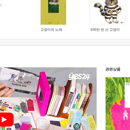
는
고양이의 노래
100만 번 산 고양이
관련상품