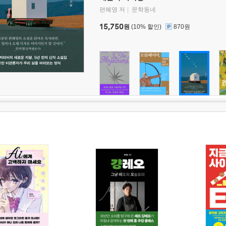
편혜영 저
문학동네
15,750
원
(10% 할인)
870원