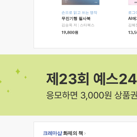
손으로 읽고 쓰는 명작
로그
무진기행 필사북
AI
김승옥 저
|
스타북스
김혜
19,800
원
13,5
크레마샵
화제의 책