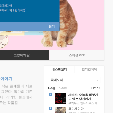
닫기
고양이의 날
스페셜 Pick
베스트셀러
인기검색어
 이야기
국내도서
고 작은 존재들이 서로
1~5위
|
6~10위
그렸다. 작가의 기존
세네카, 오늘을 빼앗기
다. 삭막한 현실에서
고 있는 당신에게
주는 작품집.
루키우스 안나이우스 세네카 저/하와이 대저택 편역
오디세이아