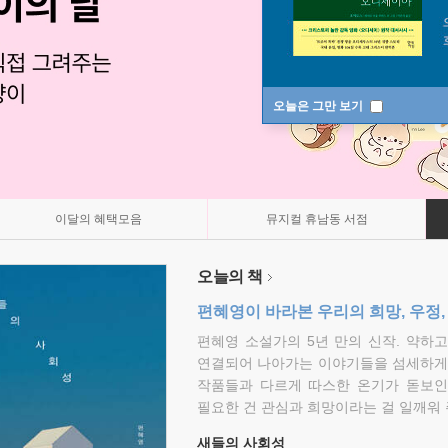
오늘은 그만 보기
이달의 혜택모음
뮤지컬 휴남동 서점
오늘의 책
편혜영이 바라본 우리의 희망, 우정,
편혜영 소설가의 5년 만의 신작. 약하
연결되어 나아가는 이야기들을 섬세하게 
작품들과 다르게 따스한 온기가 돋보인
필요한 건 관심과 희망이라는 걸 일깨워 
새들의 사회성