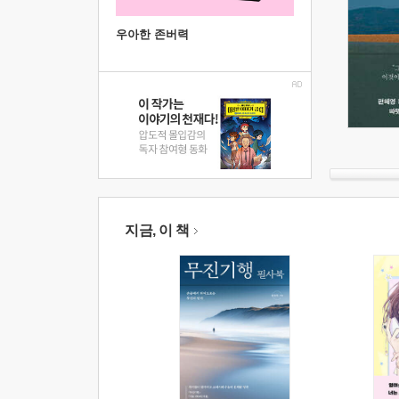
우아한 존버력
지금, 이 책