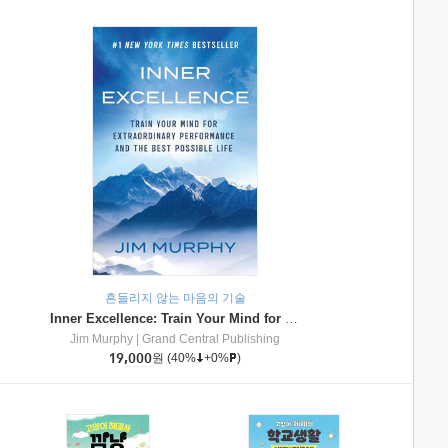
흔들리지 않는 마음의 기술
Inner Excellence: Train Your Mind for Extraordinary Performance and the Best Possible Life
Jim Murphy
|
Grand Central Publishing
19,000
원
(40%
+0%
)