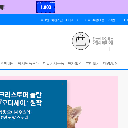
로그인
회원가입
마이페이지
카트
주문/배송
고객센터
Gl
름방학혜택
예사단독판매
이달의사은품
특가할인
추천도서
대량/법인