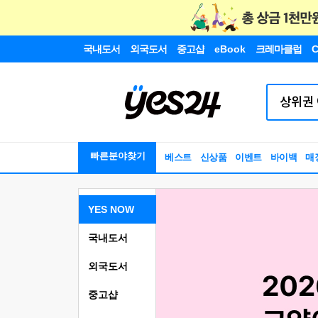
국내도서
외국도서
중고샵
eBook
크레마클럽
C
빠른분야찾기
베스트
신상품
이벤트
바이백
매
YES NOW
국내도서
외국도서
중고샵