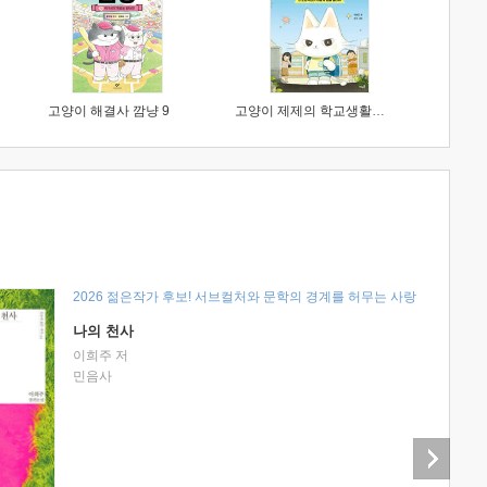
고양이 해결사 깜냥 9
고양이 제제의 학교생활 1 : 초등학생이 이렇게 힘들 줄이야
2026 젊은작가 후보! 서브컬처와 문학의 경계를 허무는 사랑
나의 천사
이희주 저
민음사