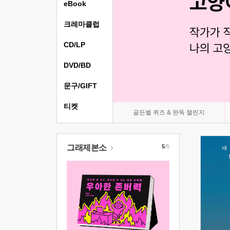
eBook
크레마클럽
CD/LP
DVD/BD
문구/GIFT
티켓
골든벨 퀴즈 & 완독 챌린지
그래제본소
5
/5