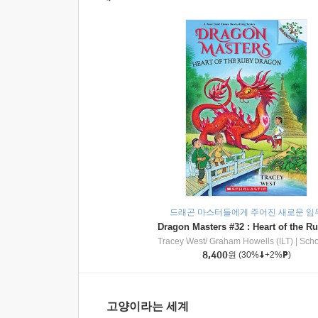
드래곤 마스터들에게 주어진 새로운 임
Tracey West/ Graham Howells (ILT)
|
Scholasti
8,400
원
(30%
+2%
)
고양이라는 세계