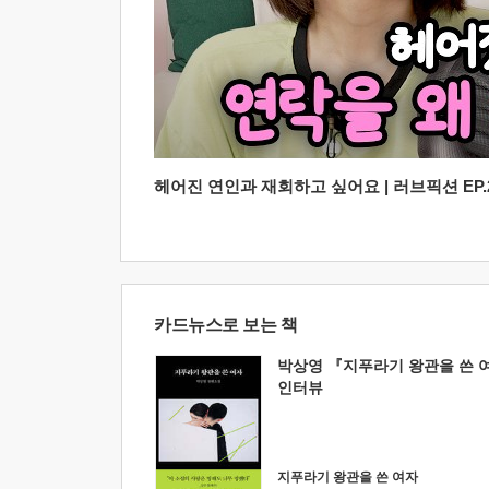
헤어진 연인과 재회하고 싶어요 | 러브픽션 EP.2
카드뉴스로 보는 책
박상영 『지푸라기 왕관을 쓴 
인터뷰
지푸라기 왕관을 쓴 여자