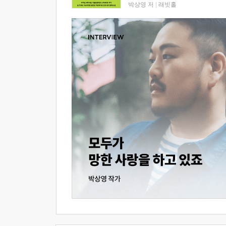
박상영 저
|
래빗홀