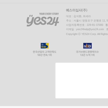
대표 : 김석환, 최세라
주소 : 서울시 영등포구 은행로 11,
사업자등록번호 : 229-81-37000 
이메일 : yes24help@yes24.c
Copyright ⓒ YES24 Corp. All Right