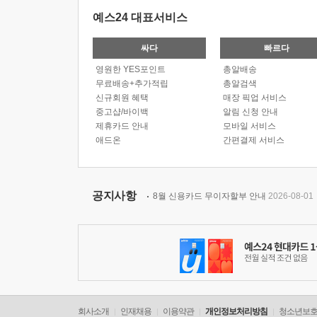
예스24 대표서비스
싸다
빠르다
영원한 YES포인트
총알배송
무료배송+추가적립
총알검색
신규회원 혜택
매장 픽업 서비스
중고샵/바이백
알림 신청 안내
제휴카드 안내
모바일 서비스
애드온
간편결제 서비스
공지사항
8월 신용카드 무이자할부 안내
2026-08-01
회사소개
인재채용
이용약관
개인정보처리방침
청소년보