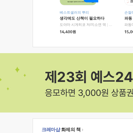
베스트셀러의 뿌리
손절
생각에도 산책이 필요하다
파동
도야마 시게히코 저/지소연 역
|
알에이치코리아(
파동
14,400
원
15,0
크레마샵
화제의 책