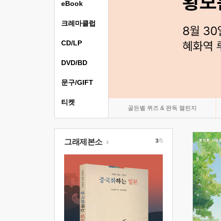
eBook
크레마클럽
CD/LP
DVD/BD
문구/GIFT
티켓
골든벨 퀴즈 & 완독 챌린지
그래제본소
3
/5