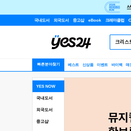
국내도서
외국도서
중고샵
eBook
크레마클럽
C
빠른분야찾기
베스트
신상품
이벤트
바이백
매
YES NOW
국내도서
외국도서
중고샵