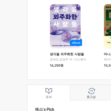
생각을 외주화한 사람들
머니
정재민,김영주 저
|
더스퀘어
16,200
원
15,5
도서
중고샵
예스's Pick