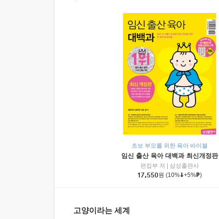
초보 부모를 위한 육아 바이블
임신 출산 육아 대백과 최신개정판
편집부 저
|
삼성출판사
17,550
원
(10%
+5%
)
고양이라는 세계