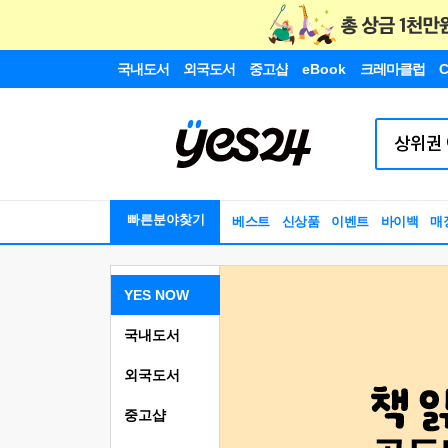
국내도서
외국도서
중고샵
eBook
크레마클럽
C
빠른분야찾기
베스트
신상품
이벤트
바이백
매
YES NOW
국내도서
외국도서
중고샵