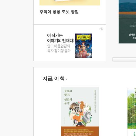
추억이 퐁퐁 도넛 빵집
지금, 이 책