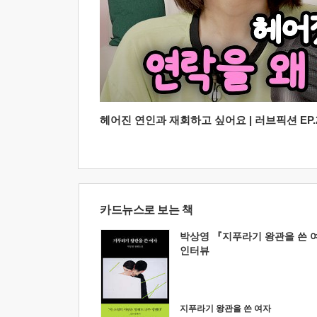
헤어진 연인과 재회하고 싶어요 | 러브픽션 EP.2
카드뉴스로 보는 책
박상영 『지푸라기 왕관을 쓴 
인터뷰
지푸라기 왕관을 쓴 여자