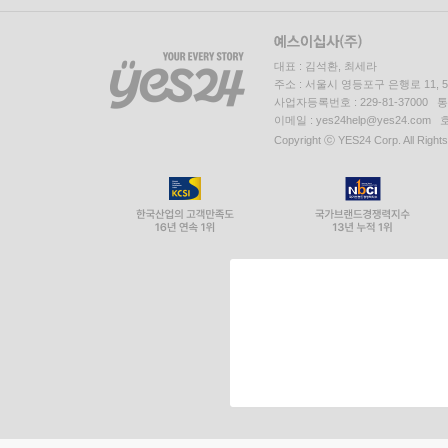
대표 : 김석환, 최세라
주소 : 서울시 영등포구 은행로 11,
사업자등록번호 : 229-81-37000 
이메일 : yes24help@yes24.c
Copyright ⓒ YES24 Corp. All Right