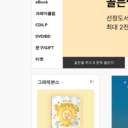
eBook
크레마클럽
CD/LP
DVD/BD
문구/GIFT
티켓
골든벨 퀴즈 & 완독 챌린지
그래제본소
2
/5