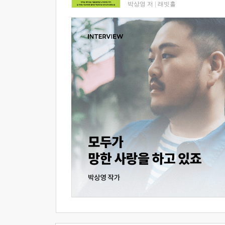
박상영 저
|
래빗홀