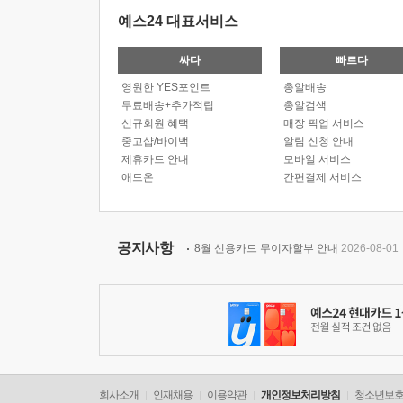
예스24 대표서비스
싸다
빠르다
영원한 YES포인트
총알배송
무료배송+추가적립
총알검색
신규회원 혜택
매장 픽업 서비스
중고샵/바이백
알림 신청 안내
제휴카드 안내
모바일 서비스
애드온
간편결제 서비스
공지사항
8월 신용카드 무이자할부 안내
2026-08-01
회사소개
인재채용
이용약관
개인정보처리방침
청소년보