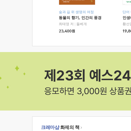
숲과 길 위 생명의 여정
단어
동물의 향기, 인간의 풍경
인생
최태영 저
|
돌베개
황선
23,400
원
19,8
크레마샵
화제의 책