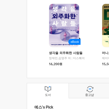
생각을 외주화한 사람들
머니
정재민,김영주 저
|
더스퀘어
16,200
원
15,5
도서
중고샵
예스's Pick