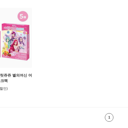
릿쥬쥬 별의여신 어
스크팩
1