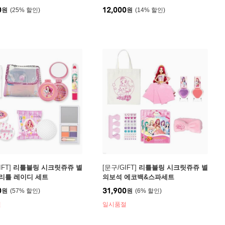
0
12,000
원
25
%
원
14
%
FT]
리틀블링 시크릿쥬쥬 별
[문구/GIFT]
리틀블링 시크릿쥬쥬 별
리틀 레이디 세트
의보석 에코백&스파세트
0
31,900
원
57
%
원
6
%
절
일시품절