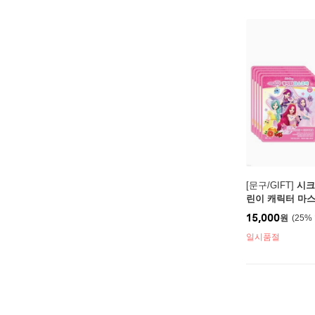
[문구/GIFT]
시크
린이 캐릭터 마
15,000
원
25
%
일시품절