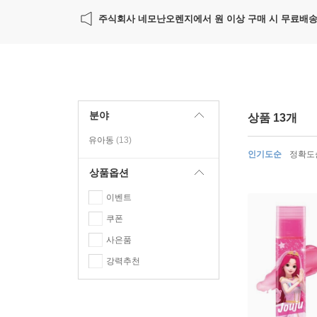
주식회사 네모난오렌지에서 원 이상 구매 시 무료배
분야
상품 13개
유아동
(13)
인기도순
정확도
상품옵션
이벤트
쿠폰
사은품
강력추천