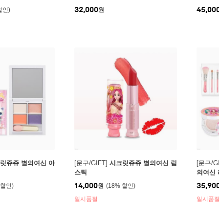
32,000
45,00
원
릿쥬쥬 별의여신 아
[문구/GIFT]
시크릿쥬쥬 별의여신 립
[문구/GI
스틱
의여신 
14,000
35,90
원
18
%
일시품절
일시품