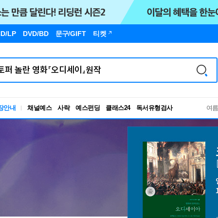
D/LP
DVD/BD
문구
/GIFT
티켓
독서유형검사
장안내
채널예스
사락
예스펀딩
클래스24
RBTI Lab
여
독서유형검사