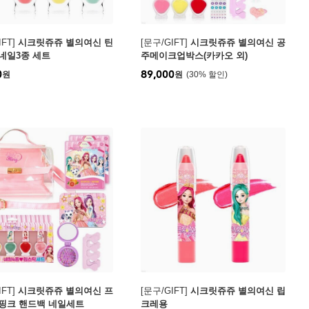
FT]
시크릿쥬쥬 별의여신 틴
[문구/GIFT]
시크릿쥬쥬 별의여신 공
네일3종 세트
주메이크업박스(카카오 외)
0
89,000
원
원
30
%
FT]
시크릿쥬쥬 별의여신 프
[문구/GIFT]
시크릿쥬쥬 별의여신 립
핑크 핸드백 네일세트
크레용