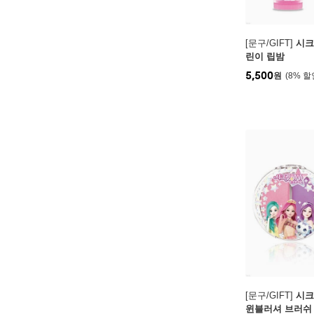
[문구/GIFT]
시크
린이 립밤
5,500
원
8
%
[문구/GIFT]
시크
윈블러셔 브러쉬 