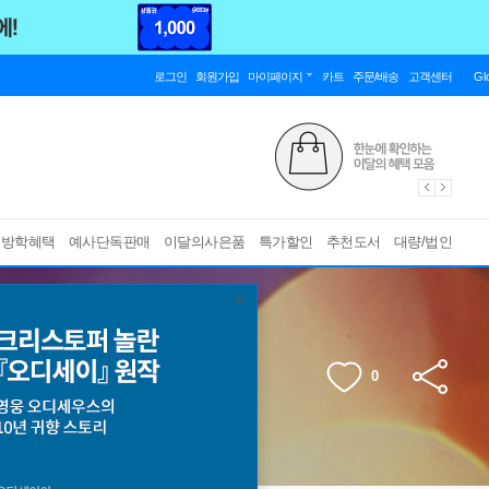
로그인
회원가입
마이페이지
카트
주문/배송
고객센터
Gl
름방학혜택
예사단독판매
이달의사은품
특가할인
추천도서
대량/법인
0