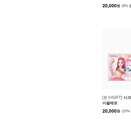
20,000
원
9
%
[문구/GIFT]
시크
이팔레트
20,000
원
20
%