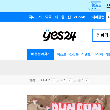
국내도서
외국도서
중고샵
eBook
크레마클럽
C
빠른분야찾기
베스트
신상품
이벤트
바이백
매
웰컴
CD/LP
가요
댄스