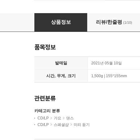
오마이걸 (OH MY GIRL) - 미니앨범 8집 : Dear 
상품정보
리뷰/한줄평
(1/10)
품목정보
발매일
2021년 05월 10일
시간, 무게, 크기
1,500g | 155*155mm
관련분류
카테고리 분류
CD/LP
가요
댄스
CD/LP
스페셜샵
미리 듣기