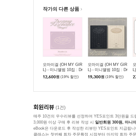
작가의 다른 상품
오마이걸 (OH MY GIR
오마이걸 (OH MY GIR
오
L) - 미니앨범 10집 : Dr
L) - 미니앨범 10집 : Dr
L
eamy Resonance [PO
eamy Resonance [2종
R
12,600
원
(19% 할인)
19,300
원
(19% 할인)
2
CA]
중 1종 랜덤발송]
G
회원리뷰
(1건)
매주 10건의 우수리뷰를 선정하여 YES포인트 3만원을 드
3,000원 이상 구매 후 리뷰 작성 시
일반회원 300원, 마니아
eBook은 다운로드 후 작성한 리뷰만 YES포인트 지급됩니
클래스는 첫번째 회차 주문확정 시점부터 마지막 회차 주문