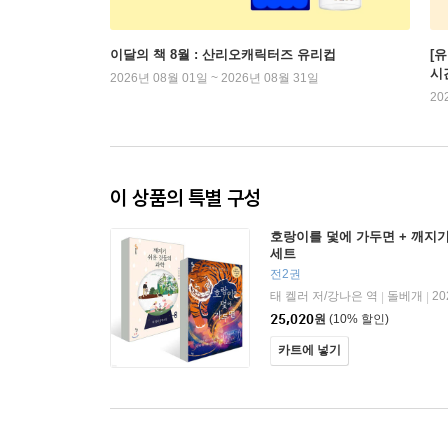
이달의 책 8월 : 산리오캐릭터즈 유리컵
[
시
2026년 08월 01일 ~ 2026년 08월 31일
20
이 상품의 특별 구성
호랑이를 덫에 가두면 + 깨지
세트
전2권
태 켈러 저/강나은 역
돌베개
20
|
|
25,020
원
(10% 할인)
카트에 넣기