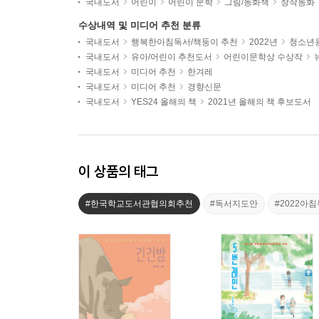
국내도서
어린이
어린이 문학
그림/동화책
창작동화
수상내역 및 미디어 추천 분류
국내도서
행복한아침독서/책둥이 추천
2022년
청소년용
국내도서
유아/어린이 추천도서
어린이문학상 수상작
국내도서
미디어 추천
한겨레
국내도서
미디어 추천
경향신문
국내도서
YES24 올해의 책
2021년 올해의 책 후보도서
이 상품의 태그
#한국학교도서관협의회추천
#독서지도안
#2022아