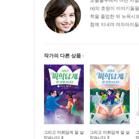
호놀룰루에서 어린 시절을
ni)의 호랑이 이야기들
학을 졸업한 뒤 뉴욕시
함께 지내며 여자아이들의
작가의 다른 상품
그리고 미희답게 잘 살
그리고 미희답게 잘 살
그
았습니다 4
았습니다 3
았