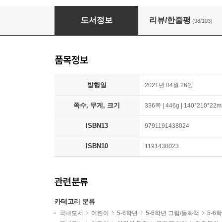
호랑이를 덫에 가두면
도서정보
리뷰/한줄평
(98/103)
품목정보
발행일
2021년 04월 26일
쪽수, 무게, 크기
336쪽 | 446g | 140*210*22
ISBN13
9791191438024
ISBN10
1191438023
관련분류
카테고리 분류
국내도서
어린이
5-6학년
5-6학년 그림/동화책
5-6