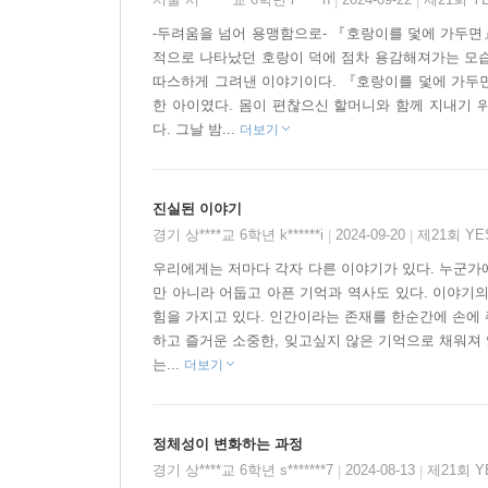
|
|
-두려움을 넘어 용맹함으로- 『호랑이를 덫에 가두면』
적으로 나타났던 호랑이 덕에 점차 용감해져가는 모습
따스하게 그려낸 이야기이다. 『호랑이를 덫에 가두면』
한 아이였다. 몸이 편찮으신 할머니와 함께 지내기 
다. 그날 밤...
더보기
진실된 이야기
경기 상****교 6학년 k******i
2024-09-20
제21회 Y
|
|
우리에게는 저마다 각자 다른 이야기가 있다. 누군가
만 아니라 어둡고 아픈 기억과 역사도 있다. 이야기의
힘을 가지고 있다. 인간이라는 존재를 한순간에 손에 
하고 즐거운 소중한, 잊고싶지 않은 기억으로 채워져 
는...
더보기
정체성이 변화하는 과정
경기 상****교 6학년 s*******7
2024-08-13
제21회 
|
|