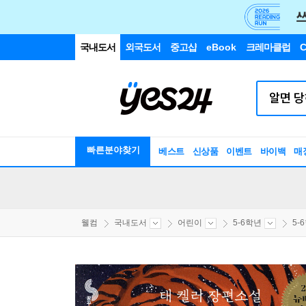
국내도서
외국도서
중고샵
eBook
크레마클럽
C
빠른분야찾기
베스트
신상품
이벤트
바이백
매
웰컴
국내도서
어린이
5-6학년
5-