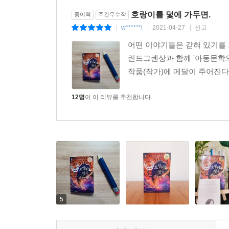
호랑이를 덫에 가두면.
종이책
주간우수작
w******i
2021-04-27
신고
|
|
|
어떤 이야기들은 갇혀 있기를 
린드그렌상과 함께 '아동문학의
작품(작가)에 메달이 주어진다
12명
이 이 리뷰를 추천합니다.
5