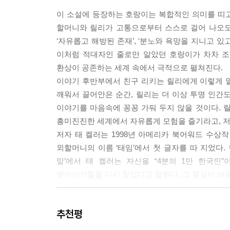
--- p.116
이 소설에 등장하는 호랑이는 복합적인 의미를 띠
할머니와 릴리가 고통으로부터 스스로 걸어 나오도
초등학교 5학년 천문학 시간에 우리는 별과 은하계와
‘자유롭고 해방된 존재’, ‘분노와 욕망을 지니고 있
는 것보다 더 큰, 폭발하는 별. 한없이 거대한 힘.
이처럼 적대자인 줄로만 알았던 호랑이가 차차 조
지금 여기서, 내가 그것을 직접 만든다. 벽에 부딪혀
환상이 공존하는 세계 속에서 극적으로 펼쳐진다.
려움, 분노, 잃어버린 희망…….
이야기 후반부에서 친구 리키는 릴리에게 이렇게 말한
--- p.284
깨워서 끌어안은 순간, 릴리는 더 이상 투명 인간도,
이야기를 마음속에 꽁꽁 가둬 두지 않을 것이다. 릴
“나, 평생 내 심장 숨기려고 너무 많이 시간 쓰고 
흥미진진한 세계에서 자유롭게 모험을 즐기라고, 저
영어 잘 못하니까. 그리고 내 마음도 숨겨야지 생각했
저자 태 켈러는 1998년 아메리카 북어워드 수상작
야기 같을까 봐.”
외할머니의 이름 ‘태임’에서 첫 글자를 따 지었다. 
할머니가 얕은 숨을 쉰다.
말’에서 태 켈러는 자신을 “4분의 1만 한국인
“그런데 내 이야기 꼭꼭 숨기니까 그 이야기가 날 잡
옛이야기들을 다시 찾았다고 말한다. 그 결실이 바
--- pp.306~307
할머니의 이야기를 들을 때만큼은 나는 부분적인 백
“때로 가장 강한 일은 도망을 그만 가는 거야. 나는 
추천평
뼛속에서부터 그것을 느꼈다.
--- p.307
수년이 흘러 대학을 가기 위해 하와이를 떠나게 되었