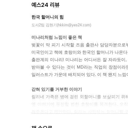
예스24 리뷰
한국 할머니의 힘
도서2팀 김현기(hkkim@yes24.com)
미나리처럼 느낌이 좋은 책
벚꽃이 막 피기 시작할 즈음 출판사 담당자분으로부터
미국인이고 책에 호랑이와 한국인 할머니가 나온다는
출판계의 미나리! 미나리는 어디서든 잘 자라듯이, 
받아볼 수 있다는 것이 MD라는 직업의 장점이라면
일러스트가 가운데 배치되어 있다. 이 책 왠지 느낌
갇혀 있기를 거부한 이야기
릴리네 가족은 병에 걸린 외할머니를 보살피기 위
옛 이야기에 등장할 법한 호랑이를 목격한다. 오
해주겠다고 제안한다. 릴리는 사랑하는 할머니를 구
정의하고, 언니로부터는 “조아여(조용한 아시아 여
노력하는 사춘기 소녀이다. 릴리는 그런 언니에게 마