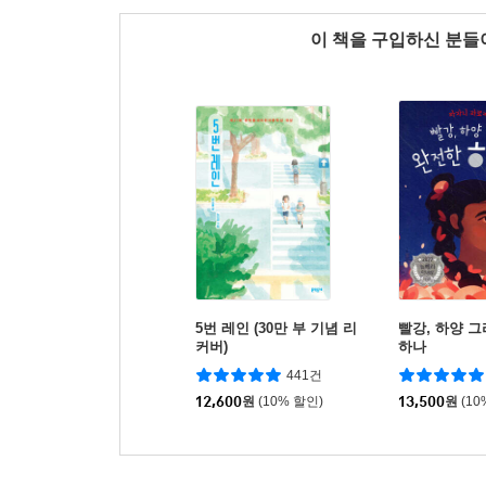
이 책을 구입하신 분
5번 레인 (30만 부 기념 리
빨강, 하양 
커버)
하나
441건
12,600
원
(10% 할인)
13,500
원
(10