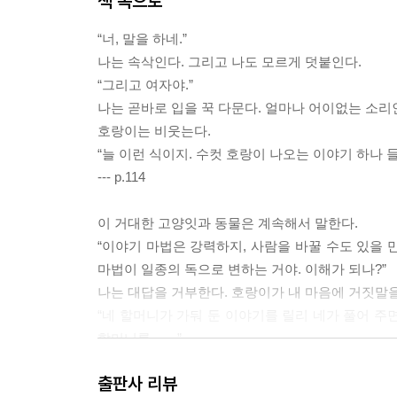
책 속으로
작업을 비밀스럽게 진행한다. 할머니는 늘 밝고 
“너, 말을 하네.”
경험은 잘 털어놓지 않는다. 한국 사람들이 식민
나는 속삭인다. 그리고 나도 모르게 덧붙인다.
호랑이가 돌려받고자 했던 이야기는 바로 할머니
“그리고 여자야.”
아니었을까. 릴리는 마법 호랑이와 밀고 당기는 줄
나는 곧바로 입을 꾹 다문다. 얼마나 어이없는 소리
할머니를 구하기 위해 고군분투 하는 동안 자신이
호랑이는 비웃는다.
별처럼 반짝이도록 풀어놓는다.
“늘 이런 식이지. 수컷 호랑이 나오는 이야기 하나
--- p.114
한국 할머니의 힘과 그 모습을 이어받을 우리
책의 여운이 가시지 않은 가운데 접한 윤여정 배
이 거대한 고양잇과 동물은 계속해서 말한다.
이름은 “애자”인데, 애자 할머니가 이역만리 미
“이야기 마법은 강력하지, 사람을 바꿀 수도 있을 
살아온 것도 함께 인정받는 것 같은 기분이 들었다.
마법이 일종의 독으로 변하는 거야. 이해가 되나?”
정도로 정말 열심히 살았다는 것이다. 한국 할머니의
나는 대답을 거부한다. 호랑이가 내 마음에 거짓말을
책은 자기만의 목소리를 찾아 나서는 이들에게 공감
“네 할머니가 가둬 둔 이야기를 릴리 네가 풀어 주
할머니를……”
호랑이가 이를 드러낸다.
출판사 리뷰
“……집어삼킬 거야.”