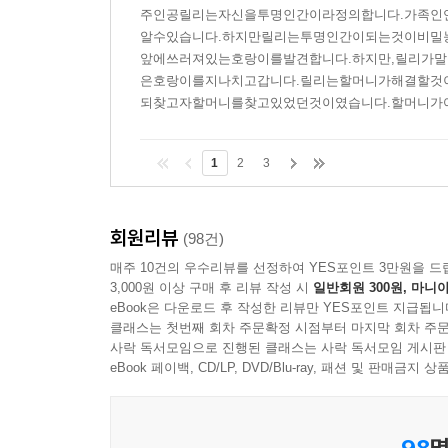
주인공릴리는자신을투명인간이라정의합니다.가족인
알수있습니다.하지만릴리는투명인간이되는것이비밀
앞에쓰러져있는호랑이를발견합니다.하지만,릴리가
은호랑이를지나치고갑니다.릴리는할머니가해결할것
되찾고자할머니를찾고있었던것이였습니다.할머니가어
1
2
3
회원리뷰
(98건)
매주 10건의 우수리뷰를 선정하여 YES포인트 3만원을 드
3,000원 이상 구매 후 리뷰 작성 시
일반회원 300원, 마니아
eBook은 다운로드 후 작성한 리뷰만 YES포인트 지급됩니
클래스는 첫번째 회차 주문확정 시점부터 마지막 회차 주문
사락 독서모임으로 진행된 클래스는 사락 독서모임 게시판
eBook 페이백, CD/LP, DVD/Blu-ray, 패션 및 판매금
98
명