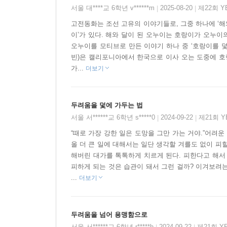
서울 대****교 6학년 v******m
2025-08-20
제22회 
|
|
고전동화는 조선 고유의 이야기들로, 그중 하나에 ‘해와
이’가 있다. 해와 달이 된 오누이는 호랑이가 오누이
오누이를 모티브로 만든 이야기 하나 중 ‘호랑이를 
빈)은 캘리포니아에서 한국으로 이사 오는 도중에 호
가...
더보기
두려움을 덫에 가두는 법
서울 서******교 6학년 s*****0
2024-09-22
제21회 
|
|
“때로 가장 강한 일은 도망을 그만 가는 거야.”어려운
올 더 큰 일에 대해서는 일단 생각할 겨를도 없이 피
해버린 대가를 톡톡하게 치르게 된다. 피한다고 해서
피하게 되는 것은 습관이 돼서 그런 걸까? 이겨보려
...
더보기
두려움을 넘어 용맹함으로
서울 서******교 6학년 r*****h
2024-09-22
제21회 Y