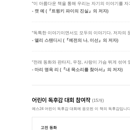
“이 아름다운 책을 통해 우리는 자기의 이야기를 자
이야기들이 내 침대 밑으로 굴러 들어가 먼지만 
심장이 작은 주먹을 쥐듯 조이는 것을 느끼면서 나는
- 캣 예 (『트윙키 파이의 진실』의 저자)
잊었다.
가 열린다. 전에 없었던 어떤 구멍이다. 그건 텅 
그러다 내게 그 이야기들이 무척이나 필요함을 깨닫게
“4분의 1만 한국인”이라고 나는 대답했다. 하자
--- pp.314~315
“독특한 이야기이면서도 모두의 이야기다. 저자의 
되는 거였다. 하지만 언젠가부터 나는 내 피를 부분
- 앨리 스탠디시 (『예전의 나, 이선』의 저자)
다시 나뉘지 않은 완전한 내가 되고 싶어서, 나는 
_본문 325~326쪽(저자의 말)
“전래 동화와 판타지, 우정, 사랑이 가슴 뛰게 섞여 
- 마리 명옥 리 (『내 목소리를 찾아서』의 저자)
어린이 독후감 대회 참여작
(15개)
예스24 어린이 독후감 대회에 응모된 이 책의 독후감입니다
고전 동화