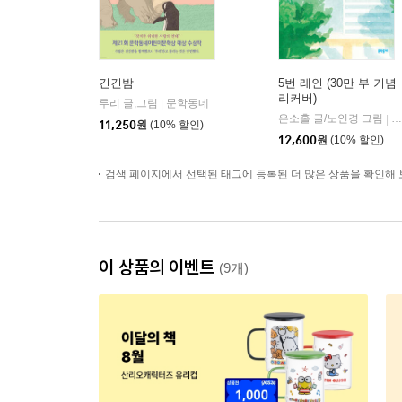
긴긴밤
5번 레인 (30만 부 기념
리커버)
루리 글,그림
문학동네
|
은소홀 글/노인경 그림
문
|
11,250
원
(10% 할인)
12,600
원
(10% 할인)
검색 페이지에서 선택된 태그에 등록된 더 많은 상품을 확인해 
이 상품의 이벤트
(9개)