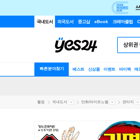
국내도서
외국도서
중고샵
eBook
크레마클럽
C
빠른분야찾기
베스트
신상품
이벤트
바이백
매
웰컴
국내도서
만화/라이트노벨
판타지