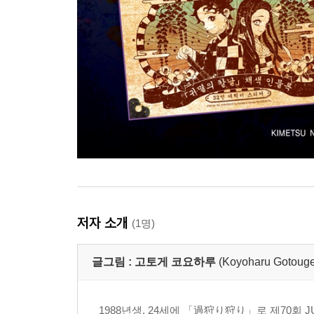
저자 소개
(1명)
글그림 :
고토게 코요하루
(Koyoharu Go
1988년생. 24세에 「過狩り狩り」로 제70회 