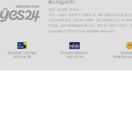
대표 : 김석환, 최세라
주소 : 서울시 영등포구 은행로 11, 5층~6층(여의도동,일신
사업자등록번호 : 229-81-37000 통신판매업신고 : 제 200
이메일 : yes24help@yes24.com 호스팅 서비스사업자 :
Copyright ⓒ YES24 Corp. All Rights Reserved.