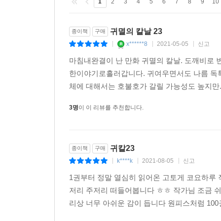
1
2
3
4
5
6
7
8
9
10
귀멸의 칼날 23
종이책
구매
x******8
2021-05-05
신고
|
|
|
마침내완결이 난 만화 귀멸의 칼날. 도깨비로 
한이야기로흘러갑니다. 귀여우면서도 나름 독특
체에 대해서는 호불호가 갈릴 가능성도 높지만.
3명
이 이 리뷰를 추천합니다.
귀칼23
종이책
구매
k****k
2021-08-05
신고
|
|
|
1권부터 정말 열심히 읽어온 고토게 코요하루 
저리 주저리 떠들어봅니다 ㅎㅎ 작가님 조금 쉬
리상 너무 아쉬운 감이 듭니다 원피스처럼 100