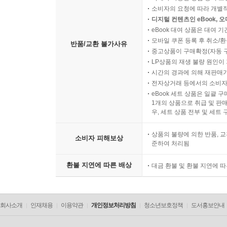
소비자의 사용, 포장 개봉에 
복제가 가능한 상품 등의 포장을 
소비자의 요청에 따라 개별
디지털 컨텐츠인 eBook, 
eBook 대여 상품은 대여 기
모바일 쿠폰 등록 후 취소/환
반품/교환 불가사유
중고상품이 구매확정(자동 
LP상품의 재생 불량 원인이 기
시간의 경과에 의해 재판매가
전자상거래 등에서의 소비자
eBook 세트 상품은 일괄 
1개의 상품으로 취급 및 판매
우, 세트 상품 전부 및 세트
상품의 불량에 의한 반품, 교
소비자 피해보상
준하여 처리됨
환불 지연에 따른 배상
대금 환불 및 환불 지연에 
회사소개
인재채용
이용약관
개인정보처리방침
청소년보호정책
도서홍보안내