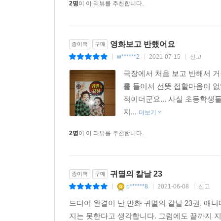
2명
이 이 리뷰를 추천합니다.
영화보고 반했어요
종이책
구매
w******2
2021-07-15
신고
|
|
|
극장에서 처음 보고 반해서 거
를 들어서 선뜻 접할마음이 없
적이더군요... 사실 초등학생
지...
더보기
2명
이 이 리뷰를 추천합니다.
귀멸의 칼날 23
종이책
구매
p******8
2021-06-08
신고
|
|
|
드디어 완결이 난 만화 귀멸의 칼날 23권. 