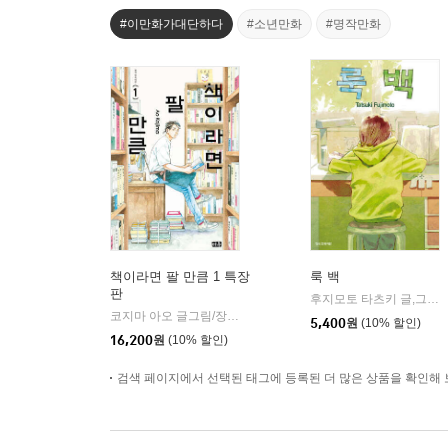
#이만화가대단하다
#소년만화
#명작만화
책이라면 팔 만큼 1 특장
룩 백
판
후지모토 타츠키 글,그림
|
코지마 아오 글그림/장혜영 역
미우(대원)
|
5,400
원
(10% 할인)
16,200
원
(10% 할인)
검색 페이지에서 선택된 태그에 등록된 더 많은 상품을 확인해 