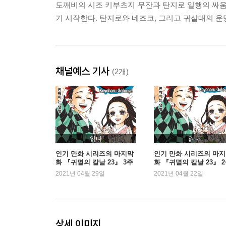
도깨비의 시조 키부츠지 무잔과 탄지로 일행의 싸움은
기 시작한다. 탄지로와 네즈코, 그리고 귀살대의 운명
채널예스 기사
(2개)
읽다
읽다
인기 만화 시리즈의 마지막
인기 만화 시리즈의 마
화 『귀멸의 칼날 23』 3주
화 『귀멸의 칼날 23』 
연속 1위
연속 1위 등극
2021년 04월 29일
2021년 04월 22일
상세 이미지