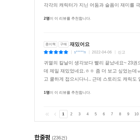
지는 못한다고 생각합니다. 그럼에도 끝까지 
각각의 캐릭터가 지닌 어둠과 슬픔이 재미를 극
2명
이 이 리뷰를 추천합니다.
재밌어요
종이책
구매
s*****n
2022-04-06
신고
|
|
|
귀멸의 칼날이 생각보다 빨리 끝났네요~ 23권
데 제일 재밌었네요.ㅎㅎ 좀 더 보고 싶었는데
고 쿨하게 접으시다니.. 근데 스토리도 캐릭도 
1명
이 이 리뷰를 추천합니다.
1
2
3
4
5
6
7
8
9
10