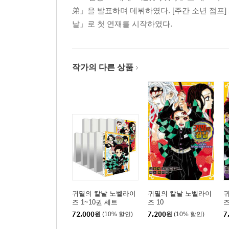
弟」을 발표하며 데뷔하였다. [주간 소년 점프]
날」로 첫 연재를 시작하였다.
작가의 다른 상품
귀멸의 칼날 노벨라이
귀멸의 칼날 노벨라이
즈 1~10권 세트
즈 10
즈
72,000
원
(10% 할인)
7,200
원
(10% 할인)
7