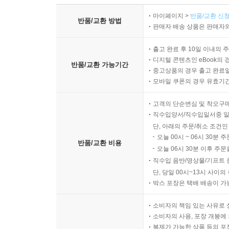
※ 상품 설명에 반품/교환과 관련한 안내가 있는경우 아래 
마이페이지 >
반품/교환 신청
반품/교환 방법
판매자 배송 상품은 판매자와
출고 완료 후 10일 이내의 
디지털 콘텐츠인 eBook의 
반품/교환 가능기간
중고상품의 경우 출고 완료일
모바일 쿠폰의 경우 유효기간(
고객의 단순변심 및 착오구
직수입양서/직수입일서중 일
단, 아래의 주문/취소 조건인
오늘 00시 ~ 06시 30분 
반품/교환 비용
오늘 06시 30분 이후 주문
직수입 음반/영상물/기프트 
단, 당일 00시~13시 사이
박스 포장은 택배 배송이 가
소비자의 책임 있는 사유로 