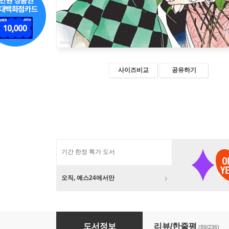
사이즈비교
공유하기
기간 한정 특가 도서
오직, 예스24에서만
귀멸의 칼날 23
도서정보
리뷰/한줄평
(89/236)