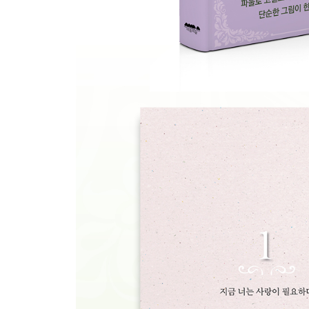
달을 보는 일 118
비 오는 날 120
3. 자라는 것들은 모두 아름답다
어둠 속에서 124
저항하라 청춘 126
두루두루 적당히 128
여행하는 마음처럼 130
평균율 132
즐기는 사람이 이긴다 134
생의 터전, 흉터 136
마음이 뛰어다니는 공간 138
Plan B 140
아무것도 아니라는 깨달음 142
함께 힘들어하는 것 146
현재를 살 것 148