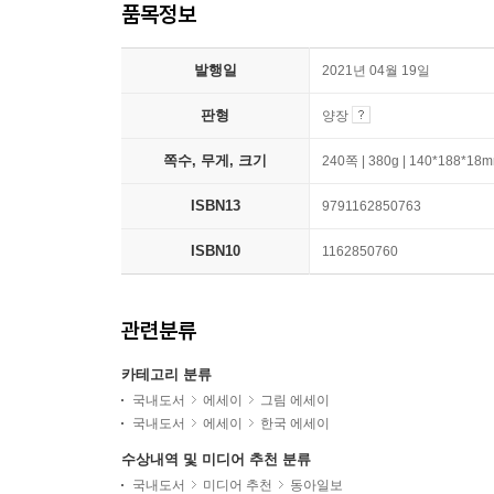
품목정보
발행일
2021년 04월 19일
판형
양장
쪽수, 무게, 크기
240쪽 | 380g | 140*188*18
ISBN13
9791162850763
ISBN10
1162850760
관련분류
카테고리 분류
국내도서
에세이
그림 에세이
국내도서
에세이
한국 에세이
수상내역 및 미디어 추천 분류
국내도서
미디어 추천
동아일보