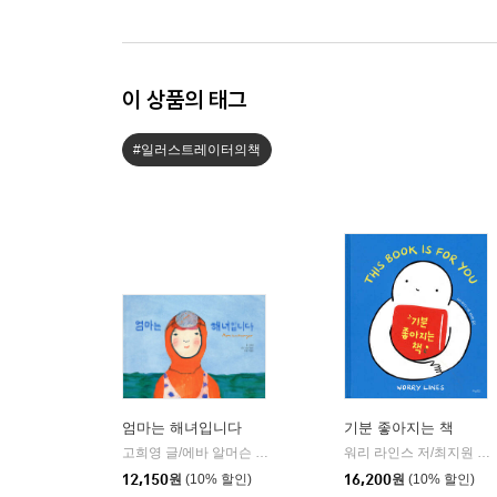
이 상품의 태그
#일러스트레이터의책
엄마는 해녀입니다
기분 좋아지는 책
고희영 글/에바 알머슨 그림/ 안현모 역
난다
워리 라인스 저/최지원 역
|
|
12,150
원
(10% 할인)
16,200
원
(10% 할인)