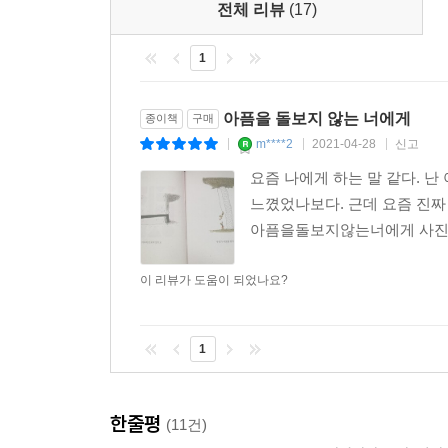
전체 리뷰
(17)
저자에게 경험은 아픔과 밀접하게 맞닿아 있다. 
제시한다. 인생을 좌우하는 주요한 깨달음은 격한
1
깨달음이라는 새잎을 피워올리는 푸르고 싱그러운 
남게 된다.
아픔을 돌보지 않는 너에게
종이책
구매
m****2
2021-04-28
신고
|
|
|
저항, 밖으로부터 가해지는 힘에 굴복하지 않고 버티
요즘 나에게 하는 말 같다. 난
어떻게 보면 인류도 문명도 저항하며 성장해온 것이
느꼈었나보다. 근데 요즘 진짜
누군가의 인생에서도
아픔을돌보지않는너에게 사진 
저항하는 순간이 중요한 변곡점이었을 것이다.
우리는 ‘반항한다’는 표현을 쓰지만
이 리뷰가 도움이 되었나요?
반항이 아니라 소중한 저항이다.
푸르고 눈부신 노력이다.
_〈저항하라 청춘〉 중에서
1
인생이란 살아가면서 부딪히고 넘어져 생긴
흉터들의 총체인지도 모른다.
한줄평
(11건)
그 흉터에는 메아리가 있다.