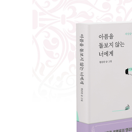
외로움은 당연하다 80
준비된 행복과 행복할 준비 82
두 귀 84
바쁘지 말자 86
뭐 하러 아등바등해 88
부끄러운 일을 부끄럽지 않게 만들기 90
Art and Fear 92
전쟁 94
관계 수업 96
비밀의 숲 100
나를 기다려주는 시간 102
환경 탓 104
이유 없이 106
있는 그대로의 네가 참 좋다 108
우리가 함께라서 112
태평한 명상 114
질투는 나의 힘 116