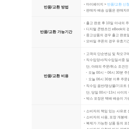
마이페이지 >
반품/교환 신청
반품/교환 방법
판매자 배송 상품은 판매자와
출고 완료 후 10일 이내의 
디지털 콘텐츠인 eBook의 
반품/교환 가능기간
중고상품의 경우 출고 완료일
모바일 쿠폰의 경우 유효기간(
고객의 단순변심 및 착오구
직수입양서/직수입일서중 일
단, 아래의 주문/취소 조건인
오늘 00시 ~ 06시 30분 
반품/교환 비용
오늘 06시 30분 이후 주문
직수입 음반/영상물/기프트 
단, 당일 00시~13시 사이
박스 포장은 택배 배송이 가
소비자의 책임 있는 사유로 
소비자의 사용, 포장 개봉에 
복제가 가능한 상품 등의 포장을 