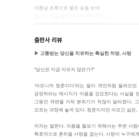
여름날 초록으로 물든 숲을 보며
청년의 모습 같다 생각한 적이 있다.
시월의 숲은 초록의 여운이 남아 있지만
더 이상 이 숲을 청년이라 부르기 망설여진다.
출판사 리뷰
무언가 비밀을 알아버린 어른 같기 때문이다.
머지않은 소멸을 짐작한 것 같기 때문이다.
▶ 고통받는 당신을 치유하는 확실한 처방, 사랑
시월의 숲을 보며 생각한다.
“당신은 지금 아프지 않은가?”
끝까지 모르는 척하겠노라고.
죽음보다는 삶을 생각하며
‘아프니까 청춘이다’라는 말이 격언처럼 들려오던
지금 이 순간을 살겠노라고.
긍정하라는 메시지가 아픔을 강요한다는 사실을 영리
--- p.101, 「비밀의 숲」 중에서
그동안 격변을 거쳐 분위기가 적잖이 달라졌다. 그
모르는 과정에 놓여 있다. 청춘이지만 아프긴 싫은,
신문사 생활을 할 때 만난, 좋아하는 선배님 한 분이
저자는 말한다. 아픔을 돌보기 위해서는 주변 사람
…
특효약으로 흔히들 사랑을 꼽는다. 사랑이 누구에게나
선배는 어린 시절 그림을 그리고 싶었으나