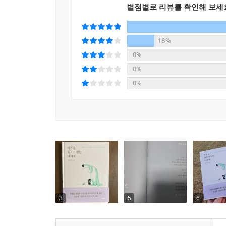
지금 가까운 누군가와 전쟁을 벌이고 있다면
저 새는 어디서 날아와 어디로 날아갈까.
별점별로 리뷰를 확인해 보세
그 전쟁의 의미에 대해 곰곰이 생각해볼 필요가 있다
순간에만 충실한 새는
싸워 이겨야만 하는 전쟁인지
18%
방향이나 목적지가 없다.
전쟁에서 얻는 것은 무엇인지
0%
그래서 그 지저귐은 명랑하다.
언젠가 끝나는 전쟁인지
0%
사소한 일에 매달려
--- p.199, 「명랑한 순간」 중에서
0%
중요한 것을 보지 못하고 있는 것은 아닌지
전쟁을 멈춘 당신의 일상에 평화가 깃들기를.
_〈전쟁〉 중에서
외로움이라는 근원적인 감정부터 시작해 인간관계의
한결 차분해진 마음으로 찬찬히 책장을 넘기다 보면
▶ 자라는 것들이 아름다운 이유
3
5
6
노인의 죽음을 도서관이 불타는 것에 빗대는 아