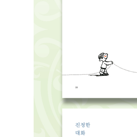
그럼에도 불구하고 186
4. 자연으로부터 배우는 것들
꽃은 핀다 190
계절은 자란다 192
천천히 194
친한 나무 196
명랑한 순간 198
소통의 비결 200
여백을 만드는 습관 202
지하철에서 만난 신발들 204
숲은 치유입니다 206
오늘의 기분 210
긍정의 히키코모리 212
자신만의 여정을 즐기는 사람 214
혼자 있는 시간 216