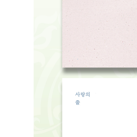
짧은 여유의 소중함 150
퇴사하겠습니다! 152
삐뚤어질 테다 154
오늘 들은 말들 156
여행길 메모 158
조심하라 160
사막을 지나가는 당신에게 162
우주에 공해가 되지 않는 말 164
상처가 별이 된다 166
달팽이의 날개 168
담벼락을 뛰어넘는 법 170
Life-work 172
캄캄한 날 174
미래를 이야기하자 176
살다 보면 누구나 180
계절의 안부 인사 182
나이 먹을수록 꿈을 실천하자 184