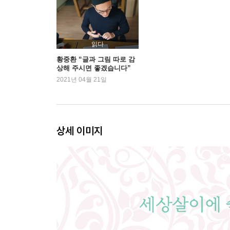
나를 놓아주는 용서 44
둥글게 둥글게 46
서로 손을 내밀어 주자 48
웃는 얼굴 50
읽다
엉뚱한 친절의 힘 52
황중환 “글과 그림 따로 감
상해 주시면 좋겠습니다”
당신이 늘 따뜻하기를 54
2021년 04월 21일
정겨운 소리 56
착하게 살아남기 58
사랑은 옳다 62
될 줄 알았어 66
상세 이미지
진정한 대화 68
2. 내 마음에 비친 내 모습
마음이 나아가는 방향이 길이 된다 72
쓸모 있는 돌멩이 74
아픔을 돌보지 않는 너에게 76
좋아하는 일과 놀면 된다 78