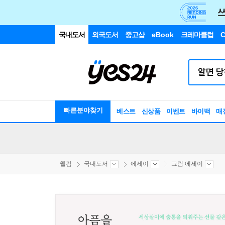
국내도서
외국도서
중고샵
eBook
크레마클럽
C
빠른분야찾기
베스트
신상품
이벤트
바이백
매
웰컴
국내도서
에세이
그림 에세이