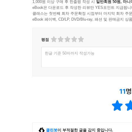
1,000원 이상 구매 후 한줄평 작성 시
일반회원 50원, 마니
깊이가 있다.
eBook은 다운로드 후 작성한 리뷰만 YES포인트 지급됩니
_〈생의 터전, 흉터〉 중에서
클래스는 첫번째 회차 주문확정 시점부터 마지막 회차 주문
eBook 페이백, CD/LP, DVD/Blu-ray, 패션 및 판매금
▶ 아픔을 딛고 비로소 피어난 당신에게
평점
이 책이 꼭 한 폭의 미술품처럼 느껴지는 이유는, 
그림들이 책 속에 살아 숨쉬기 때문 아닐까. 어쩌면
한글 기준 50자까지 작성가능
감상하듯 책을 지나온 당신은 당신도 모르게 한 뼘
사는 게 힘이 든다면, 나도 나를 잘 모르겠다면 이
당신의 앞날이 조금 더 환하게 밝아오는 게 보인다.
11
명
추운 겨울 내내 움츠리고 있다 꽃망울을 틔워내
이겨내는 시간이 길면 길수록 꽃은 더욱 진한 향기로
피어날 당신이란 꽃에게 박수를 보냅니다.
_〈책을 내며〉 중에서
클린봇
이 부적절한 글을 감지 중입니다.