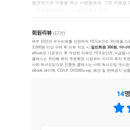
필연적으로 아픔을 겪는 사람들에게, 그런 아픔을 
아버지의 반대로 국사학과를 졸업하고 신문사를 다
너무 열렬하지도, 너무 냉정하지도 않게.
그림을 너무 그리고 싶어 하는 선배님에게
하고 싶은 일이 있다면 지금이라도 늦지 않았으니
그가 내린 결론은 다음과 같다.
당장 그림을 그리라고 말씀을 드렸다.
회원리뷰
삶의 만족도를 결정하는 단 하나의 변수는
(17건)
바로 사랑하는 능력이라는 것이다.
매주 10건의 우수리뷰를 선정하여 YES포인트 3만원을 드
그 후 12년이 흘렀다.
3,000원 이상 구매 후 리뷰 작성 시
일반회원 300원, 마니아
다시 보게 된 선배님의 글과 그림은
eBook은 다운로드 후 작성한 리뷰만 YES포인트 지급됩니
그러니 사랑은 무조건 옳다.
그 디테일과 깊이가 놀라울 정도였다.
클래스는 첫번째 회차 주문확정 시점부터 마지막 회차 주문
우주에는 온통 사랑뿐이어야 한다.
사락 독서모임으로 진행된 클래스는 사락 독서모임 게시판
마치 내게 말을 걸어오는 것처럼 생생했다.
_〈사랑은 옳다〉 중에서
eBook 페이백, CD/LP, DVD/Blu-ray, 패션 및 판매금
…
세상에 늦은 것은 없다.
▶ 회복의 시작은 관계에서부터
오직 시작만이 있다.
14
명
--- p.184-185, 「나이 먹을수록 꿈을 실천하자」 
스스로에 대한 사랑도 좋은 사랑이지만 우리는 흔
글을 통해, 자신과 잘 지내는 방법은 물론 타인과의
누구도 쉽게 실천하지 못하는 부류의, 그래서 더더욱
나뭇가지에 새 한 마리가 앉아 있는 모습을
바라보는 것만으로도 명상이다.