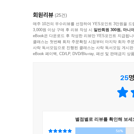
그것들은 시간을 이기고 영원에 가깝게 살 것입니다
회원리뷰
문학론입니다. 내밀하고 친밀한 방식으로 쓰인 이 
(25건)
책이 될 『일기시대』와 강지혜 시인의 모든 처음들
매주 10건의 우수리뷰를 선정하여 YES포인트 3만원을 드
3,000원 이상 구매 후 리뷰 작성 시
일반회원 300원, 마니아
eBook은 다운로드 후 작성한 리뷰만 YES포인트 지급됩니
■ 사실은 문학을 사랑해: 어느 일기주의자의 고백
클래스는 첫번째 회차 주문확정 시점부터 마지막 회차 주문
사락 독서모임으로 진행된 클래스는 사락 독서모임 게시판
2016년 중앙신인문학상을 받으며 등단하였고, 
eBook 페이백, CD/LP, DVD/Blu-ray, 패션 및 판매금
민음사의 에세이 시리즈 ‘매일과 영원’으로 출간되
구독자들에게 우편으로 부치는 신개념 문학 구독 
25
명
콩나무가 쑥쑥 자라나는 듯한 기세로, 없던 구조를 
대단한 일을 가능하게 하는 것은 바로 그가 책을 
자유자재로 일상에 첨가한다. 밋밋한 날들에는 
발생하거나, 소설이 파생한다. 시인이 사랑하는 
『일기시대』는 일기주의자 문보영이 남기는 ‘일기론
별점별로 리뷰를 확인해 보세
● 현실을 오리고 붙이는 재단사
56%