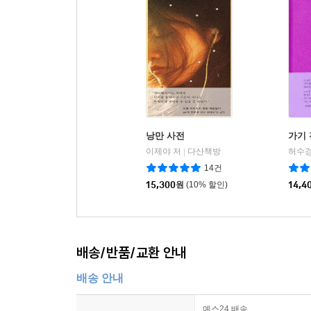
낭만 사전
가기 
이제야 저
다산책방
허수경
|
14건
15,300
원
(10% 할인)
14,4
배송/반품/교환 안내
배송 안내
예스24 배송