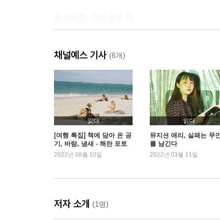
꿈 전시장 : 진짜 문제 75
2부
채널예스 기사
시인기期 1 - 낙엽 인간과의 만남 79
(6개)
시인기期 2 - 三 代의 시 수업 85
시인기期 3 - 동아리를 사랑해 93
좋은 시가 뭔데요? 98
나의 거짓말 102
줄거리 작가 109
읽다
읽다
조금씩 이사 가기 114
[여행 특집] 책에 담아 온 공
뮤지션 애리, 실패는 무
기, 바람, 냄새 - 해란 포토
를 남긴다
문보영 자기소개서 120
그래퍼
2022년 08월 10일
2022년 03월 11일
꿈 전시장: 공포 꿈 128
3부
저자 소개
(1명)
도서관 가는 두 가지 길 133