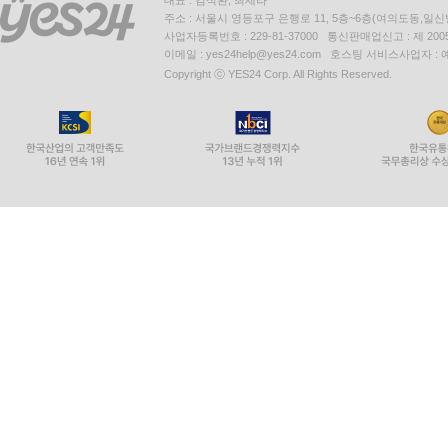
대표 : 김석환, 최세라
주소 : 서울시 영등포구 은행로 11, 5층~6층(여의도동,일신
사업자등록번호 : 229-81-37000 통신판매업신고 : 제 200
이메일 : yes24help@yes24.com 호스팅 서비스사업자 :
Copyright ⓒ YES24 Corp. All Rights Reserved.