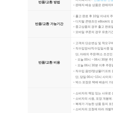
반품/교환 방법
판매자 배송 상품은 판매자와
출고 완료 후 10일 이내의 
디지털 콘텐츠인 eBook의 
반품/교환 가능기간
중고상품의 경우 출고 완료일
모바일 쿠폰의 경우 유효기간(
고객의 단순변심 및 착오구
직수입양서/직수입일서중 일
단, 아래의 주문/취소 조건인
오늘 00시 ~ 06시 30분 
반품/교환 비용
오늘 06시 30분 이후 주문
직수입 음반/영상물/기프트 
단, 당일 00시~13시 사이
박스 포장은 택배 배송이 가
소비자의 책임 있는 사유로 
소비자의 사용, 포장 개봉에 
복제가 가능한 상품 등의 포장을 
소비자의 요청에 따라 개별