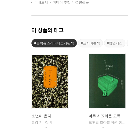
국내도서
미디어 추천
경향신문
이 상품의 태그
#문학뉴스레터에소개된책
#표지예쁜책
#청년패스
소년이 온다
너무 시끄러운 고독
한강 저
창비
보후밀 흐라발 저/이창실 역
|