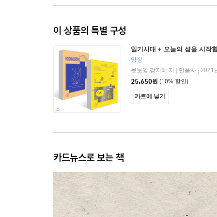
이 상품의 특별 구성
일기시대 + 오늘의 섬을 시작
양장
문보영,강지혜 저
민음사
2021
|
|
25,650
원
(10% 할인)
카트에 넣기
카드뉴스로 보는 책