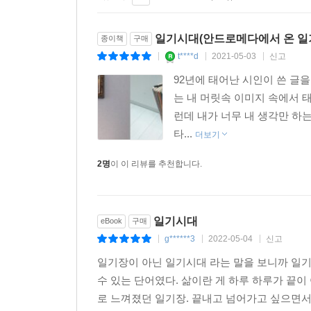
시인은 자신이 삶에 처음 시를 심었던 때, 친구들로
한 시절을 기록하는 문보영의 키워드는 ‘친구’, 그리
일기시대(안드로메다에서 온 일기
종이책
구매
듯한’ 느낌을 받았던 때. 종각에서 언주 이모, 희숙
t****d
2021-05-03
신고
|
|
|
‘재미있다’는 말은 ‘슬프다’는 말과 같다는 새로운 
92년에 태어난 시인이 쓴 글
에서 빼놓을 수 없는 시기를 ‘시인기記’라는 제목
는 내 머릿속 이미지 속에서 
자리하고 있다고. 그리고 과거보다 조금 더 단단
런데 내가 너무 내 생각만 하
날들만이 시로 기록되던 시기는 이제 지나갔으며 
타...
역사를 남김없이 기록하며 문보영은 더없이 생생한 
더보기
2명
이 이 리뷰를 추천합니다.
일기시대
eBook
구매
g******3
2022-05-04
신고
|
|
|
일기장이 아닌 일기시대 라는 말을 보니까 일기
수 있는 단어였다. 삶이란 게 하루 하루가 끝이
로 느껴졌던 일기장. 끝내고 넘어가고 싶으면서도