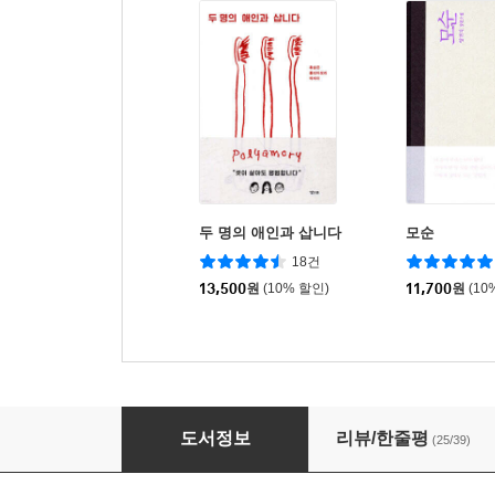
두 명의 애인과 삽니다
모순
18건
13,500
원
(10% 할인)
11,700
원
(10
일기시대
도서정보
리뷰/한줄평
(25/39)