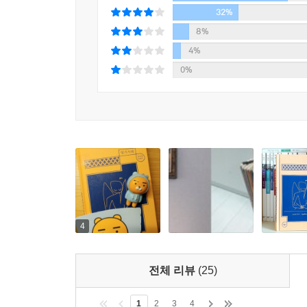
나는 주로 새벽 5시가 넘어서 잠든다. 따라서 새벽 
32%
-「내 방에서 살아남기」, 18쪽
8%
4%
모두가 잠든 시간에 잠들기가 힘들었던 시인은 자정
0%
대체로 그 구조가 동일하지만 시인의 기분이나 그날
창문 바깥에서 작가가 숨겨 둔 비상식량이나 용
카프카와 브르통과 제발트가 뒤섞인다. 그의 일
마찬가지다. 일기를 쓰는 시간은 자정부터 새벽 다섯
읽은 책과 오래 전 읽은 책이 뒤섞여 새로운 ‘일기
공간을 자르고 꿰매는 분주한 한 일기 장인의 모습을
장식은 개성 넘치며, 누구에게나 신기할 정도로 맞
■ 사랑했던 한 시절을 기록하는 역사가
4
지금 돌이켜보면 가끔 쑥스럽다. 시가 세상의 전부라
전체 리뷰
(25)
-「시인기記 3-동아리를 사랑해」, 96쪽
1
2
3
4