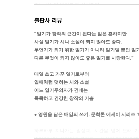
리는 시보다 일기를 더 사랑했다.
--- p.33
출판사 리뷰
나는 글을 쓰는 동안 내가 어디로 갈지 모르고, 무엇
“일기가 창작의 근간이 된다는 말은 흔하지만
않은 것들의 순위는 내 멋대로 재조정된다. 세상이
사실 일기가 시나 소설이 되지 않아도 좋다.
또한 글을 쓰는 동안에는 여전히 중요하지 않다. 나
무언가가 되기 위한 일기가 아니라 일기일 뿐인 일기
다른 무엇이 되지 않아도 좋은 일기를 사랑한다.”
--- p.260
매일 쓰고 가꾼 일기로부터
열매처럼 맺히는 시와 소설
어느 일기주의자가 건네는
묵묵하고 건강한 창작의 기쁨
● 영원을 담은 매일의 쓰기, 문학론 에세이 시리즈 
하루하루 지나가는 일상과, 시간을 넘어 오래 기
일기입니다. 우리의 하루하루는 무심히 지나가지만 