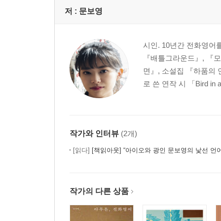
도서관은 이렇게 생겼다 1 138
저 :
문보영
도서관은 이렇게 생겼다 2 146
선 넘기는 기본 메뉴 박기는 사이드 메뉴 151
운전 중이므로 나중에 연락드리겠습니다 158
시인. 10년간 전화영어
예술가의 똥 167
『배틀그라운드』, 『모
짧은 시 쓰기 177
면』, 소설집 『하품의 
큰 공책에 큰 시 쓰기 184
로 쓴 연작 시 「Bird in
미래에 불태워 버릴 어떤 작품에 관하여 192
꿈 전시장: MBTI가 바뀌었다 200
작가와 인터뷰
(2개)
4부
[읽다]
[책읽아웃] “아이오와 광인 문보영의 낯선 언어로 쓰기
콜링 포엠 209
잠자는 사람과 꿈에 관하여 215
비밀 머저리 224
작가의 다른 상품
앞으로 달리는 것으로 과거 수리하기 232
편지 광기 239
포장의 달인 249