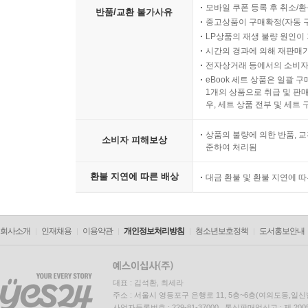
모바일 쿠폰 등록 후 취소/환
반품/교환 불가사유
중고상품이 구매확정(자동 
LP상품의 재생 불량 원인이 기
시간의 경과에 의해 재판매가
전자상거래 등에서의 소비자
eBook 세트 상품은 일괄 
1개의 상품으로 취급 및 판매
우, 세트 상품 전부 및 세트
상품의 불량에 의한 반품, 교
소비자 피해보상
준하여 처리됨
환불 지연에 따른 배상
대금 환불 및 환불 지연에 
회사소개
인재채용
이용약관
개인정보처리방침
청소년보호정책
도서홍보안내
대표 : 김석환, 최세라
주소 : 서울시 영등포구 은행로 11, 5층~6층(여의도동,일신
사업자등록번호 : 229-81-37000 통신판매업신고 : 제 200