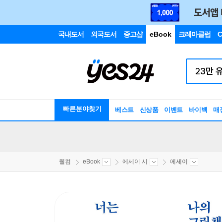
국내도서
외국도서
중고샵
eBook
크레마클럽
C
빠른분야찾기
베스트
신상품
이벤트
바이백
매
웰컴
eBook
에세이 시
에세이