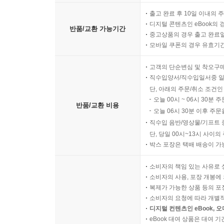
출고 완료 후 10일 이내의 
디지털 콘텐츠인 eBook의 
반품/교환 가능기간
중고상품의 경우 출고 완료일
모바일 쿠폰의 경우 유효기간(
고객의 단순변심 및 착오구
직수입양서/직수입일서중 일
단, 아래의 주문/취소 조건인
오늘 00시 ~ 06시 30분 
반품/교환 비용
오늘 06시 30분 이후 주문
직수입 음반/영상물/기프트 
단, 당일 00시~13시 사이
박스 포장은 택배 배송이 가
소비자의 책임 있는 사유로 
소비자의 사용, 포장 개봉에 
복제가 가능한 상품 등의 포장을 
소비자의 요청에 따라 개별
디지털 컨텐츠인 eBook, 
eBook 대여 상품은 대여 기