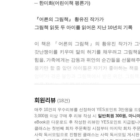
─ 한미화(어린이책 평론가)
『어른의 그림책』 황유진 작가가
그림책 읽듯 두 아이를 읽어온 지난 10년의 기록
이 책은 『어른의 그림책』의 황유진 작가가 그림
갓난쟁이를 키우며 말의 허기를 채우려고 그림책을
힘을, 가족에게는 감동과 위안의 순간들을 선물해주었
울기만 할 줄 알던 아이들은 자기가 좋아하는 책을 
엄마’가 겪은 불안과 그림책에서 받은 위안, 그림
법을 전하는 그림책 에세이이다.
저자에게 그림책은 어떤 육아서보다 더 직관적인 육아
회원리뷰
놀자” 하며 떼쓰는 아이를 떼어내고 뭉개진 마음을 
(18건)
읽어달라고 했다. 서너 살 무렵 첫째가 계속 이 
매주 10건의 우수리뷰를 선정하여 YES포인트 3만원을 드
3,000원 이상 구매 후 리뷰 작성 시
일반회원 300원, 마니아
위해서였을 것이다. 여덟 살 첫째가 ‘읽기 독립’을 
eBook은 다운로드 후 작성한 리뷰만 YES포인트 지급됩니
쫓아가느라 바빴던 둘째가 비어 있는 유아 시절을 
클래스는 첫번째 회차 주문확정 시점부터 마지막 회차 주문
그림책 80여 종과 짝이 되어 콧등이 시큰한 성장 이
사락 독서모임으로 진행된 클래스는 사락 독서모임 게시판