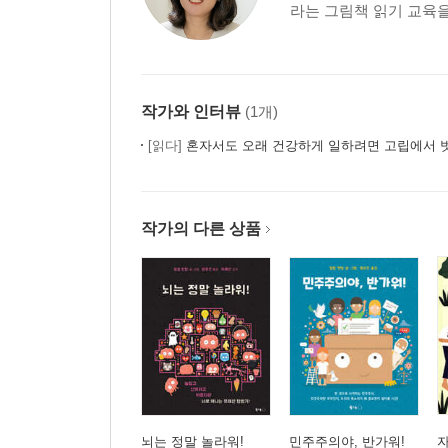
라는 그림책 읽기 교육을
슬픔과 절망이 너를 사로잡기 전에
신기 이전에 신비
사랑이라는 퍼즐 몇 조각
풀, 꽃, 나무 곁에서 서성이다 보면
작가와 인터뷰
(1개)
하늘나라가 있다면 이런 곳일까
이렇게 다른 당신과 내가 만나
[읽다]
혼자서도 오래 건강하게 일하려면 고립에서 벗어나야
가족의 기억으로 지어 올린 나무집
다, 다 이유가 있어
작가의 다른 상품
4부 혼자 걷기 시작한 너에게
바로 그 자리에서 새롭게 시작하면 돼
너의 책장이 나의 책장을 넘어서는 순간
설렁설렁 오래오래
짧다고 쉬운 건 아닌데
읽고 묻고 답하고 자란다
아이가 미운 밤에는
좋은 어른이 되고 싶어
뇌는 정말 놀라워!
민주주의야, 반가워!
자