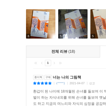
편안해지는 것이다. 또 하나는 아직 발견할 재미가 
읽은 책은 안정감과 즐거움으로 오랜 시간 아이들을
만한 책이 아니야, 아기 때 읽던 책은 버리자” 하는
좋은 그림책의 기준은 뭘까? “적당히 귀여운 책, 
않는다.”(92쪽) 아이들에게 책을 읽어준 경험, 
바탕으로 저자는 아이의 감정을 건드리는 책이 좋은
6
5
5
앞에서 아이는 누가 말릴 새도 없이 책 속으로 걸어
진정한 ‘읽기 독립’은 혼자 문자를 읽을 수 있
전체 리뷰
(18)
시기이다. 동생과 싸우고 엄마에게 혼나 속상한 
것이다. 다른 세계에 기대 이 세계의 어둠을 잊기 위
1
너는 나의 그림책
종이책
구매
c*****1
2021-04-07
신고
|
|
|
환갑이 된 나이에 18개월된 손녀를 돌보며 이 
벌이 하는 자식내외를 위해 손녀를 돌보며 옛날
도 하고 지금의 며느리와 자식의 심정을 공감하기