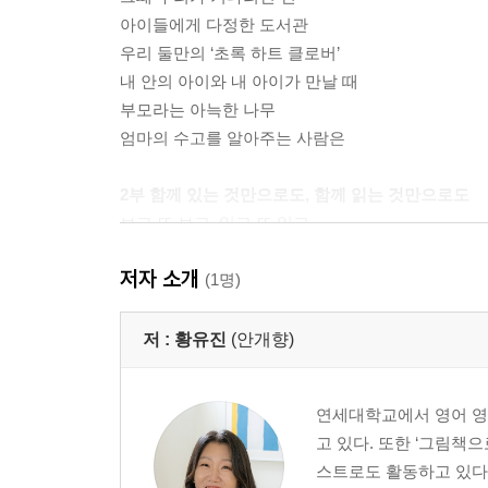
아이들에게 다정한 도서관
우리 둘만의 ‘초록 하트 클로버’
내 안의 아이와 내 아이가 만날 때
부모라는 아늑한 나무
엄마의 수고를 알아주는 사람은
2부 함께 있는 것만으로도, 함께 읽는 것만으로도
보고 또 보고, 읽고 또 읽고
감정을 흔드는 건, 진짜야
저자 소개
둘은 달라도 너무 달라!
(1명)
내게도 애착 이불이 있었지
밖에서 읽는 것도 특별해
저 :
황유진
(안개향)
웃음은 언제나 우리를 빛나게 하지
흘려보낸 사랑이 되돌아 흘러올 때
연세대학교에서 영어 영
아이가 아이의 마음을 간직하려면
고 있다. 또한 ‘그림책으
스트로도 활동하고 있다.
3부 키가 클 때마다 마음도 자라나