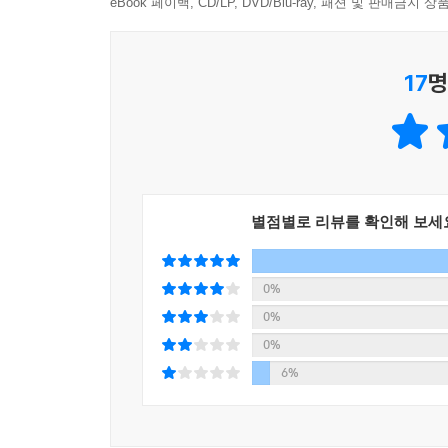
그림책 읽는 시간은 부모가 일방적으로 이야기를 
eBook 페이백, CD/LP, DVD/Blu-ray, 패션 및 판매금
10년간의 경험을 바탕으로 아이와 꾸준히 책을 읽
그림책 21종 *긍정적 자아상과 세계상을 만들어주는 
17
명
감각 경험을 확장시켜주는 그림책 15종)
2. “그림책으로 보편적인 어린이의 마음을 배우고,
세상에 단 하나뿐인 내 아이의 마음에도 가닿기를”
그림책은 설렁설렁 읽되, 아이 마음은 충실히 살펴
별점별로 리뷰를 확인해 보세
아이에게 그림책을 읽어주면서 저자는 ‘과하게 
간직하고 싶었기 때문이다. “나중은 모르겠고 우리는
0%
아이들을 유심히 살피는 데 쓴다. 요즘 좀 피곤하
0%
부추겨볼까 하고 말이다.
0%
저자는 그림책 읽어주는 시간을 통해 아이 둘이 
6%
그중 아이들은 왜 같은 책을 반복하여 읽는지, 
살펴보자.
아이들은 왜 같은 책을 반복하여 읽을까? 하나는