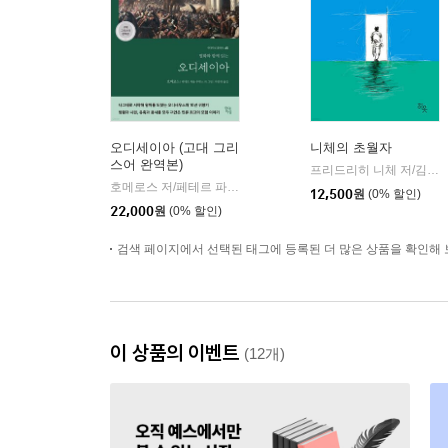
오디세이아 (고대 그리
니체의 초월자
스어 완역본)
프리드리히 니체 저/김철 편역
호메로스 저/페테르 파울 루벤스 그림/박문재 역
현대지성
|
12,500
원
(0% 할인)
22,000
원
(0% 할인)
검색 페이지에서 선택된 태그에 등록된 더 많은 상품을 확인해 
이 상품의 이벤트
(12개)