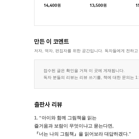
이야기에 깃든 사랑
14,400
원
13,500
원
1
이 책에 소개된 책
부록
만든 이 코멘트
아이와 꾸준히 책을 읽기 위해 필요한 것
저자, 역자, 편집자를 위한 공간입니다. 독자들에게 전하고
어떤 그림책을 읽으면 좋을까
접수된 글은 확인을 거쳐 이 곳에 게재됩니다.
독자 분들의 리뷰는 리뷰 쓰기를, 책에 대한 문의는 1:
출판사 리뷰
1. “아이와 함께 그림책을 읽는
즐거움과 보람이 무엇이냐고 묻는다면,
『너는 나의 그림책』을 읽어보라 대답하겠다.”