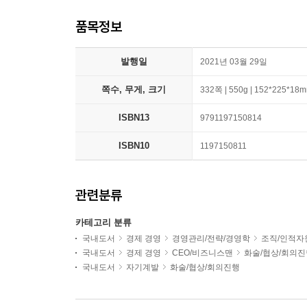
품목정보
발행일
2021년 03월 29일
쪽수, 무게, 크기
332쪽 | 550g | 152*225*18
ISBN13
9791197150814
ISBN10
1197150811
관련분류
카테고리 분류
국내도서
경제 경영
경영관리/전략/경영학
조직/인적자
국내도서
경제 경영
CEO/비즈니스맨
화술/협상/회의진
국내도서
자기계발
화술/협상/회의진행