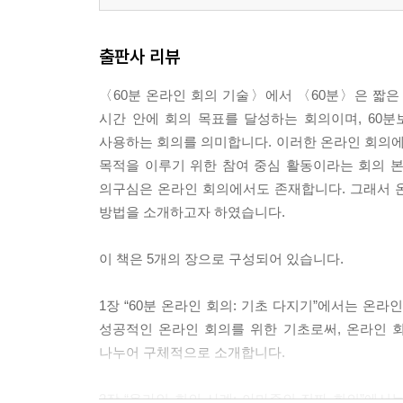
04 합의된 의사결정의 3가지 기술
05 실행촉진 클로징의 3가지 기술
출판사 리뷰
※ 온라인 회의·협업 프로그램 기능과 사용 예시
〈60분 온라인 회의 기술〉에서 〈60분〉은 짧은 
01 화면 공유
시간 안에 회의 목표를 달성하는 회의이며, 60
02 이름 바꾸기
사용하는 회의를 의미합니다. 이러한 온라인 회의에서
03 화면 구성
목적을 이루기 위한 참여 중심 활동이라는 회의 본
04 주석 기능 1
의구심은 온라인 회의에서도 존재합니다. 그래서 
05 주석 기능 2
방법을 소개하고자 하였습니다.
06 구글 잼보드/미로/뮤랄/패들랫
07 슬라이도
이 책은 5개의 장으로 구성되어 있습니다.
08 채팅
09 반응 아이콘
1장 “60분 온라인 회의: 기초 다지기”에서는 온
10 파일 공유
성공적인 온라인 회의를 위한 기초로써, 온라인 회
11 화이트보드
나누어 구체적으로 소개합니다.
12 구글 공유문서
13 마이크로소프트 365 공유문서
2장 “온라인 회의 사례: 아마존의 진짜 회의”에서