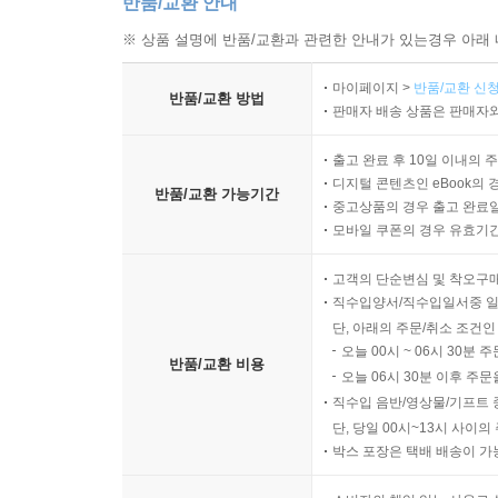
반품/교환 안내
※ 상품 설명에 반품/교환과 관련한 안내가 있는경우 아래 
마이페이지 >
반품/교환 신청
반품/교환 방법
판매자 배송 상품은 판매자와
출고 완료 후 10일 이내의 
디지털 콘텐츠인 eBook의 
반품/교환 가능기간
중고상품의 경우 출고 완료일
모바일 쿠폰의 경우 유효기간(
고객의 단순변심 및 착오구
직수입양서/직수입일서중 일
단, 아래의 주문/취소 조건인
오늘 00시 ~ 06시 30분 
반품/교환 비용
오늘 06시 30분 이후 주문
직수입 음반/영상물/기프트 
단, 당일 00시~13시 사이
박스 포장은 택배 배송이 가