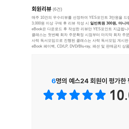
끝맺음까지 모두가 적극적으로 참여하도록 상호작용을
온라인이 되면서, 일방적으로 메시지가 전달 되는 
회원리뷰
(6건)
안건 유형별로 나누어 자세히 설명하였습니다. 몰
미팅이 된 것이 아닌가. 다양한 의견들이 공유되고
매주 10건의 우수리뷰를 선정하여 YES포인트 3만원을 드
클로징을 위한 진행 기술입니다. 온라인 참여기법
그간 여러 방법들을 찾아보고 실험해보며 리얼워크
3,000원 이상 구매 후 리뷰 작성 시
일반회원 300원, 마니아
문제의 해결방법들을 찾으실 수 있길 기대합니다.
필수적으로 활용되어야 할, 특히 세일즈미팅에서도
eBook은 다운로드 후 작성한 리뷰만 YES포인트 지급됩니
클래스는 첫번째 회차 주문확정 시점부터 마지막 회차 주문
이 책을 읽는데 주저할 이유는 없을 것입니다.
사락 독서모임으로 진행된 클래스는 사락 독서모임 게시판
그리고 각 장 내용에 따라 ‘60분 온라인 회의 TI
- 이범수 (Salesforce, Commercial Sales 본부장)
eBook 페이백, CD/LP, DVD/Blu-ray, 패션 및 판매금
기술〉을 바로 현장에 적용할 때 도움이 되실 겁니다
2020년 초부터 온사이트(재택) 근무가 시작되면
시도와 노력들을 했습니다. 노하우를 고민하던 
집중할 수 있는 스킬과 노하우를 아낌없이 전수받
온라인 회의 기술' 책이 참 반갑습니다. 온라인 
6
명의 예스24 회원이 평가한
집약체이네요.
10.
앞으로 온라인 회의는 코로나 19가 끝난 뒤에도 
고민이 많은 분들에게 이 책이 더없이 도움이 되시
- 이소라 (카카오 성장문화팀 매니저)
의도치 않게 갑작스럽게 찾아온 온라인 회의에서,