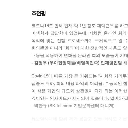
14 소회의실
중심의 정기 회의’, ‘리더십과 교감하는 회의’, 
추천평
아마존 온라인 회의 사례를 보면서 여러분의 온라인
Epilogue 지도 밖의 길을 걸을 때
도움이 되도록 ‘정기 온라인 회의 체크리스트’, ‘1:
코로나19로 인해 현재 약 1년 정도 재택근무를 
담아보았습니다.
부록1 진짜 문제를 함께 풀어가는 기업, 리얼워크 
어색함과 답답함이 있었는데, 저처럼 온라인 회의
부록2 진짜 실행을 위한 컨설팅과 트레이닝,
목적에 맞는 진행 프로세스까지 구체적으로 알 수
3장 “60분 온라인 회의, 3가지 성공 전략”에서
리얼워크 온라인 회의 기술 프로그램 소개
회의뿐만 아니라 "회의"에 대한 전반적인 내용도 알
문제가 대표적입니다. 이를 해결하여 60분 안에 
내용을 적용하여 변화될 온라인 회의 모습들이 기대
나침반이 되어줄, 집중도를 높이는 콤팩트 회의(Compac
참고문헌과 주석
- 김형우 (우아한형제들(배달의민족) 인재영입팀 채
인터랙티브 회의(Interactive Meeting)에 대해 살
Covid-19에 따른 가장 큰 키워드는 “사회적 거리두
4장 “60분 온라인 회의, 준비의 기술”에서는 
집중도 저하, 회의 내용 파악의 어려움, 수동적인 
다룹니다. 바쁘게 일하는 가운데 회의 준비에 많은 
이 책은 기업의 규모와 상관없이 겪게 되는 이러한 Pa
로 간편하게 활용하는 온라인 회의 준비의 7가
깊이있는 인사이트가 제시되어 있습니다. 넓이와 길
파악하고 빠르게 고칠 수 있는 실전용 가이드를 
- 박한규 (SK telecom 기업문화센터 매니저)
요소들도 빼놓지 않고 담았습니다.
뉴노멀시대에 맞춰 제가 몸담고 있는 회사도 기본
5장 “60분 온라인 회의, 진행의 기술”에서는
늘어난 다양한 미팅들로 업무시간은 오히려 늘었