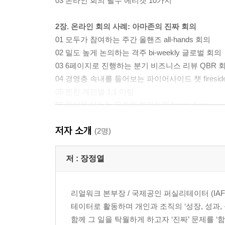
03 온라인 회의 필수 에티켓 10가지
2장. 온라인 회의 사례: 아마존의 진짜 회의
01 모두가 참여하는 주간 올핸즈 all-hands 회의
02 밀도 높게 논의하는 격주 bi-weekly 글로벌 회의
03 6페이지로 진행하는 분기 비즈니스 리뷰 QBR 
04 경영층 속내를 들어보는 파이어사이드 챗 fireside 
05 찐한 개인별 1:1 미팅
06 일상을 나누는 온라인 해피아워 happy hour
07 격식 없이 참여하는 런치앤런 lunch and learn
저자 소개
08 아마존 온라인 회의 인사이트
(2명)
사례 : 마이크로소프트의 온라인 회의
저 :
장정열
사례 : 구글의 온라인 회의
리얼워크 본부장 / 국제공인 퍼실리테이터 (IA
3장. 60분 온라인 회의, 3가지 성공 전략
테이터로 활동하며 개인과 조직의 ‘성장, 성과,
01 슬기로운 온라인 회의의 3가지 전략
함께 그 일을 탁월하게 하고자 ‘진짜’ 문제를 ‘
02 집중도를 높이는 콤팩트 회의 (Compact Meeting