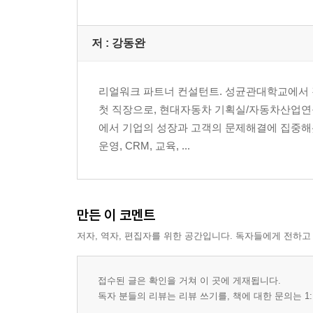
03 이해도를 높이는 비주얼 회의 (Visualized Meetin
04 참여도를 높이는 인터랙티브 회의 (Interactive Mee
저 :
강동완
4장. 60분 온라인 회의, 준비의 기술
01 성공하는 온라인 회의 준비를 위한 7가지 체크
리얼워크 파트너 컨설턴트. 성균관대학교에서 
02 Point 1. 불필요한 회의를 줄이는 ‘온라인 회의 
첫 직장으로, 현대자동차 기획실/자동차산업연구
03 Point 2. 동일한 목표에 집중하는 ‘온라인 회의 
에서 기업의 성장과 고객의 문제해결에 집중해왔
04 Point 3. 꼭 필요한 인원만 모이는 ‘참석자 선정
운영, CRM, 교육, ...
05 Point 4. 몰입과 실행을 촉진하는 ‘오프닝과 클로
06 Point 5. 필수안건에 집중하는 ‘정보공유, 토의,
07 Point 6. 논점에 맞게 참여하는 '초점이 명확한 질
만든 이 코멘트
08 Point 7. 온라인 회의 장점을 살리는 '온라인 참
저자, 역자, 편집자를 위한 공간입니다. 독자들에게 전하고
5장. 60분 온라인 회의, 진행의 기술
01 몰입되는 오프닝의 3가지 기술
접수된 글은 확인을 거쳐 이 곳에 게재됩니다.
02 명확한 정보공유의 3가지 기술
독자 분들의 리뷰는 리뷰 쓰기를, 책에 대한 문의는 1:
03 활발한 토의의 3가지 기술