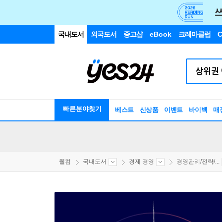
국내도서
외국도서
중고샵
eBook
크레마클럽
C
빠른분야찾기
베스트
신상품
이벤트
바이백
매
웰컴
국내도서
경제 경영
경영관리/전략/...