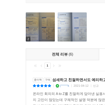
그리고 우리를 발견하였다. 그러던 중 온라인 회의
현장에서 벌어지는 문제들을 가감없이 있는 그대로
활용 가능한 디테일한 핵심 노하우들을 아낌없이 소
이러한 온라인 회의 실전 노하우들로 가득한 책이 
회의에서의 헤메임을 멈추고 싶다면, '60분 온라인 
- 이현정 (LG디스플레이 기본역량개발팀 책임)
2
전체 리뷰
(6)
1
섬세하고 친절하면서도 예리하
종이책
구매
j******k
2021-04-12
신고
|
|
|
온라인 회의의 A to Z를 친절하게 담아낸 
지 고민이 많았는데 구체적인 설명 덕분에 많은