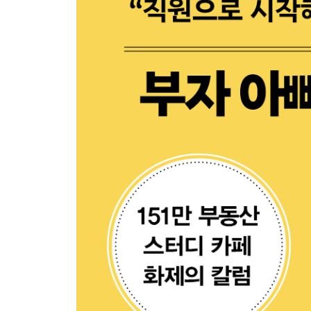
돈의 본질을 읽어라
3장. 투자편
모으고 불리는 기술
재무제표 못 보면 주식 투자하지 마라
돈을 벌려면 자본주의를 배워라
자기 돈, 남의 돈, 투자받은 돈
절대 잘리지 않는 직장
부동산으로 경제적 완생을 이뤄라
금은 왜 안전 자산이 되었는가
금과 돈의 역할
양날의 검, 금융 상품
돈 버는 ‘일 근육’은 따로 있다
돈이 따라오게 하는 장사법
경제 고수가 되는 방법
4장. 인생편
부는 마인드에 있다