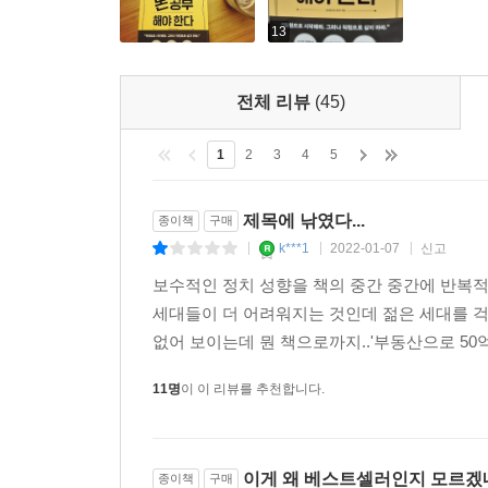
13
전체 리뷰
(45)
1
2
3
4
5
제목에 낚였다...
종이책
구매
k***1
2022-01-07
신고
|
|
|
보수적인 정치 성향을 책의 중간 중간에 반복
세대들이 더 어려워지는 것인데 젊은 세대를 
없어 보이는데 뭔 책으로까지..'부동산으로 50억 
11명
이 이 리뷰를 추천합니다.
이게 왜 베스트셀러인지 모르겠네
종이책
구매