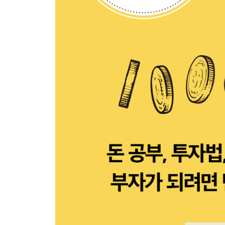
부의 사다리가 끊긴 세대
당당하게 살아라
지하, 반지하, 지상의 삶
돈의 순리에 따라라
아들아, 결혼은 경제적 계약이다
딸아, 이런 사람과 결혼해라
부자 가문
세상은 공평하지 않다
결심 말고 세 가지를 바꿔라
남들이 가지 않은 길을 가라
너는 나의 자부심이다
5장. 돈 공부편
돈 보는 눈이 뜨이는 4가지 공부법
종이 신문의 모든 기사를 읽어라
돈 공부하는 독서법은 따로 있다
자연 법칙이 곧 경제 법칙이다