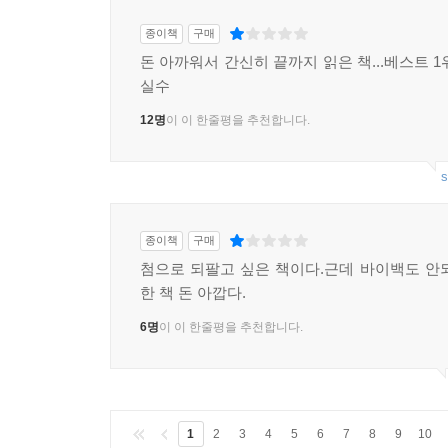
종이책
구매
돈 아까워서 간신히 끝까지 읽은 책...베스트 
실수
12명
이 이 한줄평을 추천합니다.
s
종이책
구매
첨으로 되팔고 싶은 책이다.근데 바이백도 안
한 책 돈 아깝다.
6명
이 이 한줄평을 추천합니다.
1
2
3
4
5
6
7
8
9
10