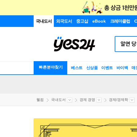
국내도서
외국도서
중고샵
eBook
크레마클럽
C
빠른분야찾기
베스트
신상품
이벤트
바이백
매
웰컴
국내도서
경제 경영
경제/경제학