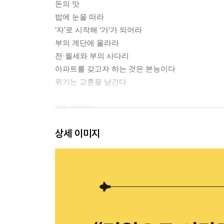
돈의 맛
밥에 눈을 떠라
‘자’로 시작해 ‘가’가 되어라
부의 계단에 올라라
전·월세와 부의 사다리
아파트를 갖고자 하는 것은 본능이다
위기는 교훈을 남긴다
2장. 절약편
쌓이는 돈, 나가는 돈, 지키는 돈
상세 이미지
돈의 세 가지 통로
돈이 쌓이는 저축
돈을 지키는 지출
쇼핑 전투에서 이기는 법
소비는 미덕이 아니다
세금이 가장 큰 지출이다
돈 버는 시스템을 만들어라