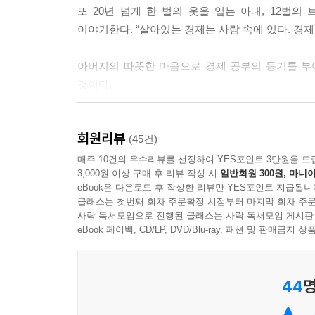
또 20년 넘게 한 벌의 옷을 입는 아내, 12벌
이야기한다. “살아있는 경제는 사람 속에 있다. 경
아버지의 따뜻한 마음으로 경제 공부의 동기를 부여
것이다.
“인생의 90%는 돈과 연결되어 있다”
회원리뷰
50억 부자 아빠의 현실 경제 수업
(45건)
매주 10건의 우수리뷰를 선정하여 YES포인트 3만원을 드
3,000원 이상 구매 후 리뷰 작성 시
일반회원 300원, 마니아
정선용(정스토리) 저자는 코로나 한복판에서 2
eBook은 다운로드 후 작성한 리뷰만 YES포인트 지급됩니
《아들아, 돈 공부해야 한다》에 집약했다. “이 책
클래스는 첫번째 회차 주문확정 시점부터 마지막 회차 주문
모든 비법을 담았다. 부를 이루는 데 가장 중요한 
사락 독서모임으로 진행된 클래스는 사락 독서모임 게시판
마인드 등 전 분야에서 탄탄한 노하우를 전한다.
eBook 페이백, CD/LP, DVD/Blu-ray, 패션 및 판매금
또한 생애 주기에 맞는 소득 계획은 물론, 순자산과
44
명
알차게 담았다.