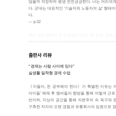
않을까 걱정하며 평생 전전긍긍한다. 너는 어리석게
다. 군대는 대표적인 ‘기술자와 노동자의 삶’ 형태
다.
--- p.32
우리 삶의 90%가 돈과 관련이 있다. 돈 공부, 경
아가도록 해라. 네 삶이 튼튼한 토대 위에 세워지길
--- p.68
출판사 리뷰
부자가 되려면 반드시 복리 효과를 알아야 한다. 작
“경제는 사람 사이에 있다”
리 효과가 작동한다.
실생활 밀착형 경제 수업
--- p.74
《아들아, 돈 공부해야 한다》가 특별한 이유는 어
아버지가 경제의 본질인 ‘돈, 돈, 돈’ 할 때 아직도
아이들’ 해체 후 멤버들의 향방을 통해 어떻게 근로
니에 없으면, 그 사람이 더러워진다. 아버지는 네가
반지하, 지상의 공간을 통해 자본주의 속 욕구와 
구축한 저자의 오랜 경험과 유통회사의 임원으로 경
--- p.298