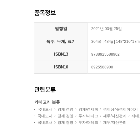
품목정보
발행일
2021년 03월 25일
쪽수, 무게, 크기
304쪽 | 484g | 148*210*17
ISBN13
9788925588902
ISBN10
8925588900
관련분류
카테고리 분류
국내도서
경제 경영
경제/경제학
경제상식/경제이야기
국내도서
경제 경영
투자/재테크
재무/자산관리
재테
국내도서
경제 경영
투자/재테크
재무/자산관리