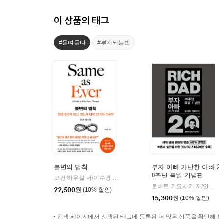
이 상품의 태그
#돈며들다
#부자되는법
불변의 법칙
부자 아빠 가난한 아빠 
0주년 특별 기념판
모건 하우절 저/이수경 역
서삼독
|
로버트 기요사키 저/안진환 역
22,500
원
(10% 할인)
15,300
원
(10% 할인)
검색 페이지에서 선택된 태그에 등록된 더 많은 상품을 확인해 