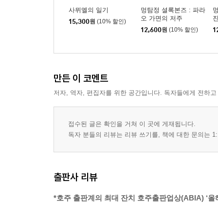
사뮈엘의 일기
멍탐정 셜록본즈 : 파라
멍
오 가면의 저주
진
15,300
원
(10% 할인)
12,600
원
(10% 할인)
1
만든 이 코멘트
저자, 역자, 편집자를 위한 공간입니다. 독자들에게 전하고
접수된 글은 확인을 거쳐 이 곳에 게재됩니다.
독자 분들의 리뷰는 리뷰 쓰기를, 책에 대한 문의는 1:
출판사 리뷰
*호주 출판계의 최대 잔치 호주출판업상(ABIA) ‘올