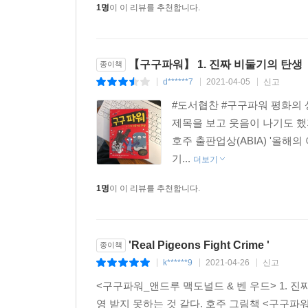
1명
이 이 리뷰를 추천합니다.
【구구파워】 1. 진짜 비둘기의 탄생
종이책
d******7
2021-04-05
신고
|
|
|
#도서협찬 #구구파워 평화의 
제목을 보고 웃음이 나기도 했지
호주 출판업상(ABIA) '올해
기...
더보기
1명
이 이 리뷰를 추천합니다.
'Real Pigeons Fight Crime '
종이책
k******9
2021-04-26
신고
|
|
|
<구구파워_앤드루 맥도널드 & 벤 우드> 1. 진짜 비둘
영 받지 못하는 것 같다. 호주 그림책 <구구파