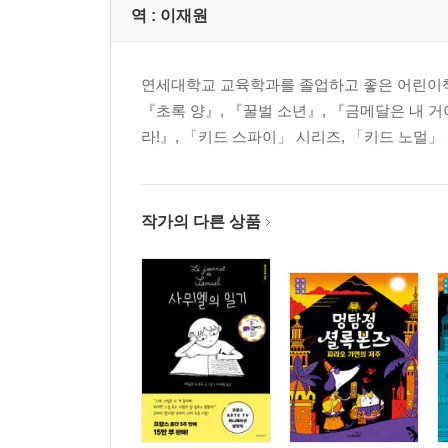
역 :
이재원
연세대학교 교육학과를 졸업하고 좋은 어린이책을
『초록 양』, 『꿀벌 소년』, 『금메달은 내 거
라!』, 「키드 스파이」 시리즈, 「키드 노멀」
작가의 다른 상품