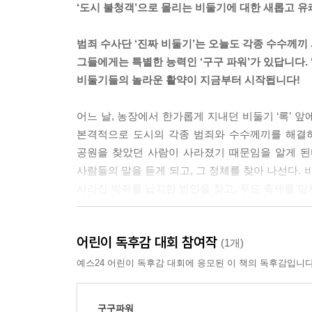
‘도시 불청객’으로 몰리는 비둘기에 대한 새롭고 
범죄 수사단 ‘진짜 비둘기’는 오늘도 각종 수수께끼
그들에게는 특별한 능력인 ‘구구 파워’가 있답니다. 
비둘기들의 놀라운 활약이 지금부터 시작됩니다!
어느 날, 농장에서 한가롭게 지내던 비둘기 ‘록’ 
본격적으로 도시의 각종 범죄와 수수께끼를 해결하기
공원을 찾았던 사람이 사라졌기 때문임을 알게 된
사람들의 말을 듣게 되고, 그 정체를 찾아 나선다.
사라진 박쥐를 납치한 범인을 찾고, 푸드 축제를 
▶개성 넘치는 캐릭터들의 웃음 만발 수사기
어린이 독후감 대회 참여작
변장의 귀재 ‘록’, 유연성 최강 ‘텀블러’, 가진 건
(1개)
캐릭터들이 한 팀을 이루어 사건을 해결해 나가는 
예스24 어린이 독후감 대회에 응모된 이 책의 독후감입니다
좌충우돌하고 우왕좌왕하는 행동과 익살스러운 대
재미를 선사한다.
구구파워