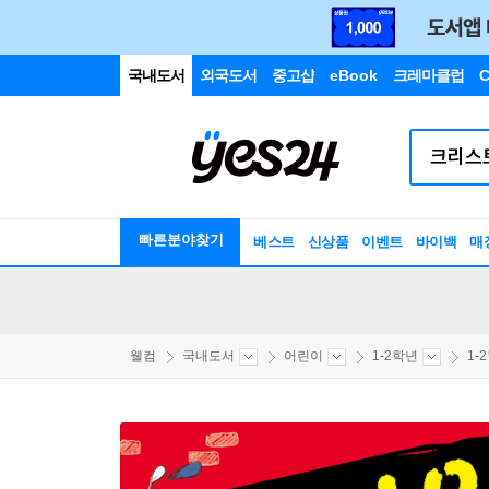
국내도서
외국도서
중고샵
eBook
크레마클럽
C
빠른분야찾기
베스트
신상품
이벤트
바이백
매
웰컴
국내도서
어린이
1-2학년
1-