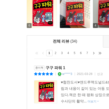
6
4
전체 리뷰
(34)
1
2
3
4
5
6
7
구구 파워 1
종이책
w*****3
2021-03-28
신고
|
|
|
♥협찬도서♥앤드루맥도널드&벤
림과 내용이 같이 있는 아동 
있다.책은 한 때 평화 상징
수사단의 활약...
더보기