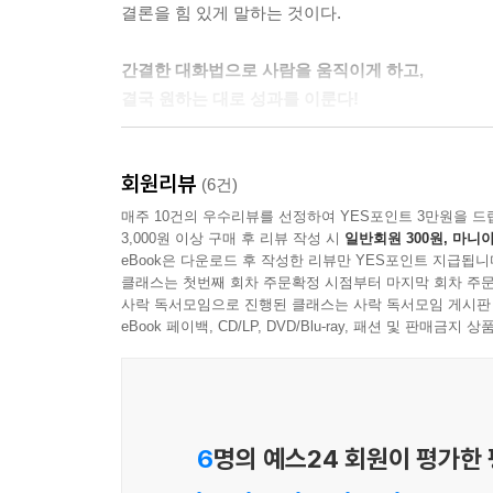
결론을 힘 있게 말하는 것이다.
면 상대방이 일에서 무엇을 중요하게 생각하는지 
게 알게 된다. 신뢰 관계뿐만 아니라 이후 거래처
간결한 대화법으로 사람을 움직이게 하고,
결국 원하는 대로 성과를 이룬다!
--- 「5장」 중에서
돈을 잘 번다는 것은 사람을 움직이게 한다는 것이
회원리뷰
하려면, “NO”가 아닌 “YES”를 말하게 해야 
(6건)
긍정의 답이 아니라도 비슷하게 긍정을 하게끔 만드
매주 10건의 우수리뷰를 선정하여 YES포인트 3만원을 드
3,000원 이상 구매 후 리뷰 작성 시
일반회원 300원, 마니아
B안이라는 상반된 안을 제시하는 것이 아닌, A안과 
eBook은 다운로드 후 작성한 리뷰만 YES포인트 지급됩니
이 책에서 제시하는 ‘돈 잘 버는 사람’ 대화법의 기
클래스는 첫번째 회차 주문확정 시점부터 마지막 회차 주문
납득시키는 것이다. 저자는 1장에서 돈 잘 버는 기
사락 독서모임으로 진행된 클래스는 사락 독서모임 게시판
상황의 확장판인 회의에서는 어떻게 말하고 이끄는
eBook 페이백, CD/LP, DVD/Blu-ray, 패션 및 판매금
제시한다. 마지막으로 5장에서는 비즈니스 말하기
활용하는 방법을 알려준다. 내일이라도 당장 실천할 
6
명의 예스24 회원이 평가한