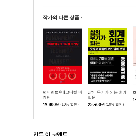
작가의 다른 상품
펀더멘털X테크니컬 마
삶의 무기가 되는 회계
초
케팅
입문
1
19,800
원
(10% 할인)
23,400
원
(10% 할인)
만든 이 코멘트