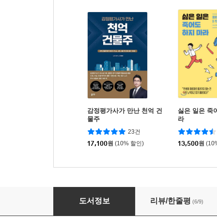
감정평가사가 만난 천억 건
싫은 일은 죽
물주
라
23건
17,100
원
(10% 할인)
13,500
원
(10
돈 버는 말투, 돈 버리는 말투
도서정보
리뷰/한줄평
(6/9)