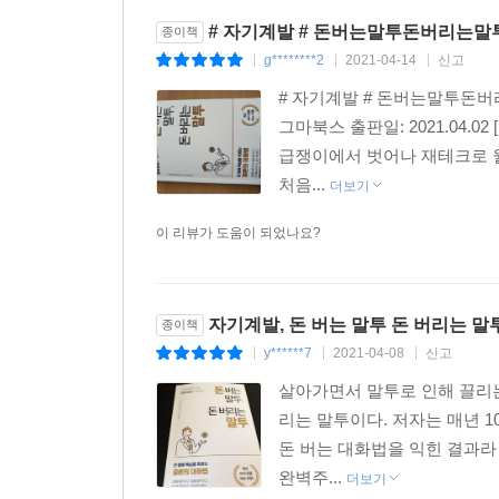
# 자기계발 # 돈버는말투돈버리는말
종이책
g********2
2021-04-14
신고
|
|
|
# 자기계발 # 돈버는말투돈버리는
그마북스 출판일: 2021.04.
급쟁이에서 벗어나 재테크로 
처음...
더보기
이 리뷰가 도움이 되었나요?
자기계발, 돈 버는 말투 돈 버리는 말
종이책
y******7
2021-04-08
신고
|
|
|
살아가면서 말투로 인해 끌리는 
리는 말투이다. 저자는 매년 1
돈 버는 대화법을 익힌 결과라
완벽주...
더보기