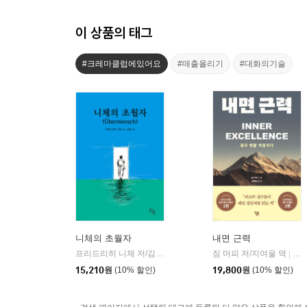
이 상품의 태그
#크레마클럽에있어요
#매출올리기
#대화의기술
니체의 초월자
내면 근력
프리드리히 니체 저/김철 편역
히읏
짐 머피 저/지여울 역
윌북(
|
|
15,210
원
(10% 할인)
19,800
원
(10% 할인)