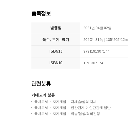
품목정보
발행일
2021년 04월 02일
쪽수, 무게, 크기
204쪽 | 314g | 135*205*12
ISBN13
9791191307177
ISBN10
1191307174
관련분류
카테고리 분류
국내도서
자기계발
처세술/삶의 자세
국내도서
자기계발
인간관계
인간관계 일반
국내도서
자기계발
화술/협상/회의진행