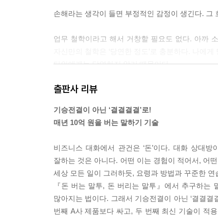
손해라는 생각이 들면 부정적인 감정이 생긴다. 그
업무 철학이라고 해서 거창할 필요도 없다. 아까 
자신만의 철학은 ‘당연한 정도’로 충분하다. 나에게 
타인에게는 당연하지 않기 때문이다.
--- 「2장」 중에서
출판사 리뷰
회의의 목적은 다양한 의견을 나누어 좋은 아이디
기승전결이 아닌 ‘결결결결’로!
않은 4명 혹은 5명이 가장 알맞다. 그 정도가 한 가
매년 10억 원을 버는 말하기 기술
--- 「3장」 중에서
비즈니스 대화에서 관건은 ‘돈’이다. 대화 상대방이
돈 잘 버는 사람은 단 한마디로 상대방의 집중력을 
잘하는 것은 아니다. 어떤 이는 경험이 적어서, 어
관심을 끌어모으는 한마디’를 던지는 것이다. 상대방
세상 모든 일이 그러하듯, 요령과 방법과 꾸준한 연
말하는 이의 생각이 전혀 다를 때 효과가 크다
『돈 버는 말투, 돈 버리는 말투』에서 추구하는 
--- 「4장」 중에서
많아지는 법이다. 그래서 기승전결이 아닌 ‘결결결결’
번째 A사 제품보다 싸고, 두 번째 최신 기술이 적용
거래처와의 거리를 좁히기 위한 가장 좋은 대화 소재