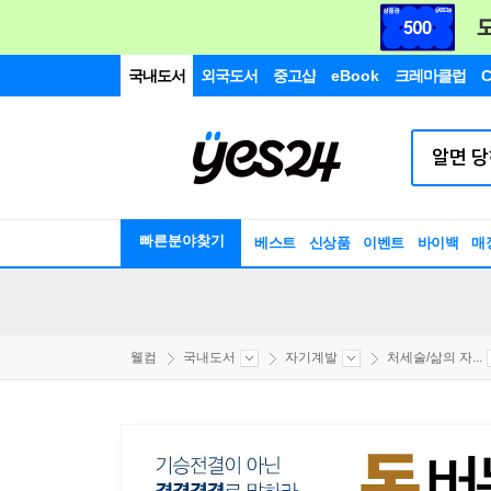
국내도서
외국도서
중고샵
eBook
크레마클럽
C
빠른분야찾기
베스트
신상품
이벤트
바이백
매
웰컴
국내도서
자기계발
처세술/삶의 자...