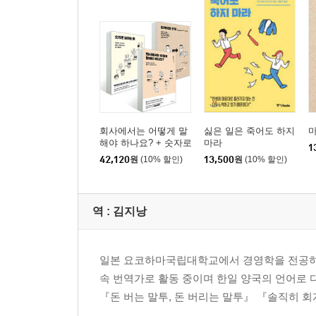
회사에서는 어떻게 말
싫은 일은 죽어도 하지
해야 하나요? + 숫자로
마라
1
일하는 법 + 마케터의
42,120
원
(10% 할인)
13,500
원
(10% 할인)
문장 세트
역 :
김지낭
일본 요코하마국립대학교에서 경영학을 전공하
속 번역가로 활동 중이며 한일 양국의 언어로 
『돈 버는 말투, 돈 버리는 말투』 『솔직히 회