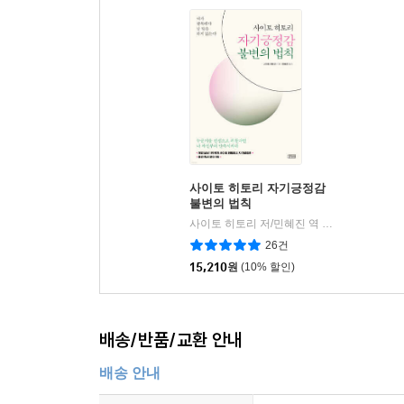
사이토 히토리 자기긍정감
불변의 법칙
사이토 히토리 저/민혜진 역
포텐업
|
26건
15,210
원
(10% 할인)
배송/반품/교환 안내
배송 안내