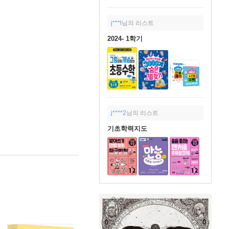
j***l
님의 리스트
2024- 1학기
j****2
님의 리스트
기초학력지도