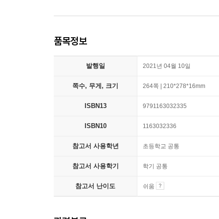
품목정보
발행일
2021년 04월 10일
쪽수, 무게, 크기
264쪽 | 210*278*16mm
ISBN13
9791163032335
ISBN10
1163032336
참고서 사용학년
초등학교 공통
참고서 사용학기
학기 공통
참고서 난이도
쉬움