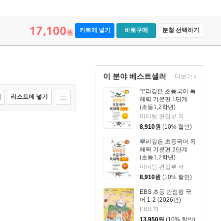
17,100
카트에 넣기
바로구매
분철 선택하기
원
이 분야 베스트셀러
더보기
뿌리깊은 초등국어 독
매
리스트에 넣기
해력 기본편 1단계
(초등1,2학년)
마더텅 편집부 저
8,910
원
(10% 할인)
뿌리깊은 초등국어 독
해력 기본편 2단계
(초등1,2학년)
마더텅 편집부 저
8,910
원
(10% 할인)
EBS 초등 만점왕 국
어 1-2 (2026년)
EBS 저
13,950
원
(10% 할인)