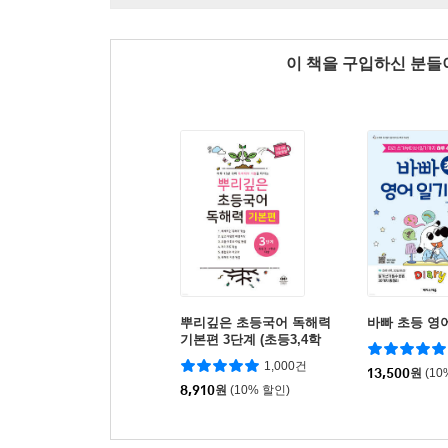
이 책을 구입하신 분
뿌리깊은 초등국어 독해력
바빠 초등 영
기본편 3단계 (초등3,4학
년)
1,000건
13,500
원
(10
8,910
원
(10% 할인)