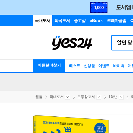
국내도서
외국도서
중고샵
eBook
크레마클럽
C
빠른분야찾기
베스트
신상품
이벤트
바이백
매
웰컴
국내도서
초등참고서
1학년