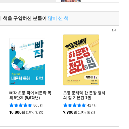
이 책을 구입하신 분들이
많이 산 책
1
/4
빠작 초등 국어 비문학 독
초등 문해력 한 문장 정리
해 5단계 (5,6학년)
의 힘 기본편 1권
805건
427건
10,800
원
(10% 할인)
9,900
원
(10% 할인)