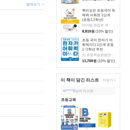
펼쳐보기
뿌리깊은 초등국어 독
해력 어휘편 1단계
(초등1,2학년)
마더텅 편집부 저
8,910
원
(10% 할인)
초등 국어 한자가 어
휘력이다 1단계 초등
1~2학년 추천
키 초등학습방법연구소 저
11,700
원
(10% 할인)
이 책이 담긴
리스트
더보기
m*****8
님의 리스트
초등교육