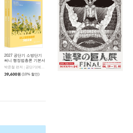
2027 공단기 소방단기
써니 행정법총론 기본서
박준철 편저
공단기(에스티유니타스)
|
39,600
원
(10% 할인)