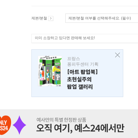
제본/분철
제본/분철 여부를 선택해주세요. (필수)
이미 소장하고 있다면 판매해 보세요!
프랑스
퐁피두센터 기획
[아트 팝업북]
초현실주의
팝업 갤러리