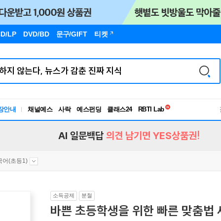
D/LP
DVD/BD
문구
/GIFT
티켓
독서유형검사
RBTI Lab
장안내
채널예스
사락
예스펀딩
클래스24
독서유형검사
AI 일문백답
의견 남기면 YES상품권!
국어(초등1)
소득공제
분철
바쁜 초등학생을 위한 빠른 맞춤법 