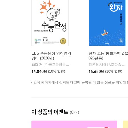
EBS 수능완성 영어영역
완자 고등 통합과학 2 (2
영어 (2026년)
026년용)
EBS 저
한국교육방송공사
김은경,채규선,조향숙 등저
|
14,040
원
(10% 할인)
16,650
원
(10% 할인)
검색 페이지에서 선택된 태그에 등록된 더 많은 상품을 확인해 
이 상품의 이벤트
(8개)