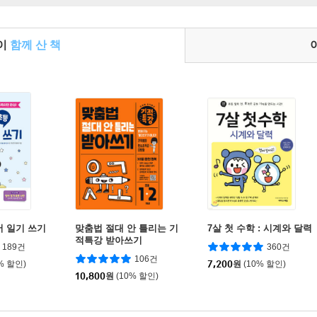
들이
함께 산 책
어 일기 쓰기
맞춤법 절대 안 틀리는 기
7살 첫 수학 : 시계와 달력
적특강 받아쓰기
189건
360건
106건
% 할인)
7,200
원
(10% 할인)
10,800
원
(10% 할인)