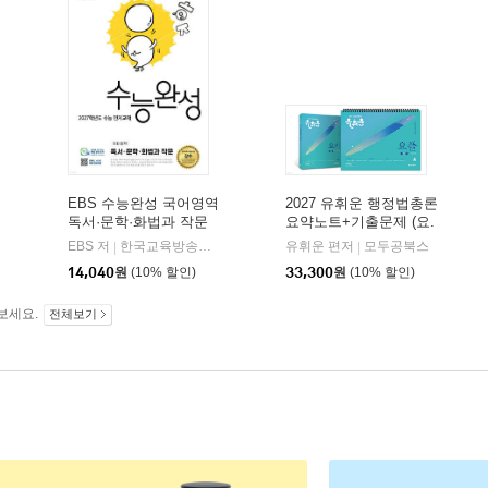
EBS 수능완성 국어영역
2027 유휘운 행정법총론
독서·문학·화법과 작문
요약노트+기출문제 (요.
(2026년)
플.)
비상교육
EBS 저
한국교육방송공사
유휘운 편저
모두공북스
|
|
|
14,040
원
(10% 할인)
33,300
원
(10% 할인)
보세요.
전체보기