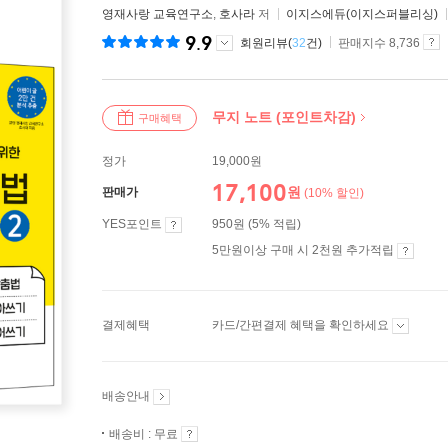
영재사랑 교육연구소
,
호사라
저
이지스에듀(이지스퍼블리싱)
9.9
회원리뷰(
32
건)
판매지수 8,736
무지 노트 (포인트차감)
구매혜택
정가
19,000원
17,100
원
판매가
(10% 할인)
YES포인트
950원 (5% 적립)
5만원이상 구매 시 2천원 추가적립
결제혜택
카드/간편결제 혜택을 확인하세요
배송안내
배송비 : 무료