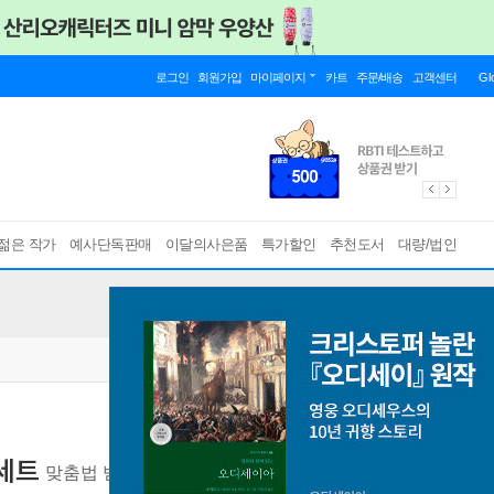
로그인
회원가입
마이페이지
카트
주문/배송
고객센터
Gl
젊은 작가
예사단독판매
이달의사은품
특가할인
추천도서
대량/법인
세트
맞춤법 받아쓰기 띄어쓰기
[ 부록 ]