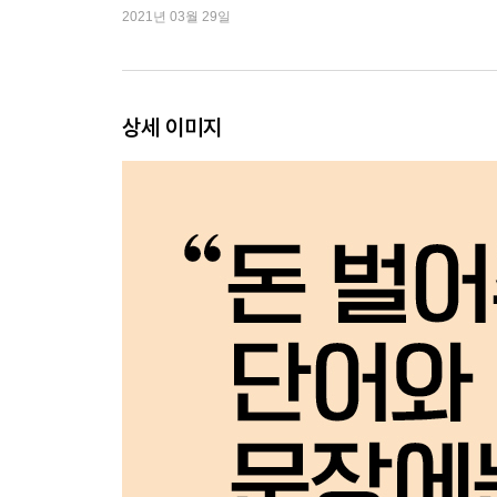
광고에 쓰인 카피
2021년 03월 29일
오감을 자극하기 092
성실하고 친절한 마음 표현하기 098
[칼럼] 위인들의 카피 (2) 존 케이플즈 102
상세 이미지
Solution 해결책을 제시하는 카피
‘이 상품을 사는 사람은 도대체 어떤 사람일까?’를 생
중요 포인트 지적하기 109
방법 알려주기 115
간단함 강조하기 121
[칼럼] 카피라이터에는 세 종류가 있다 126
효율성에 초점 맞추기 127
기대감 높이기 132
비밀스런 분위기 만들기 138
배움의 요소 강조하기 144
[칼럼] 24시간, 365일 일하는 세일즈맨 148
Offer 조건을 제시하는 카피