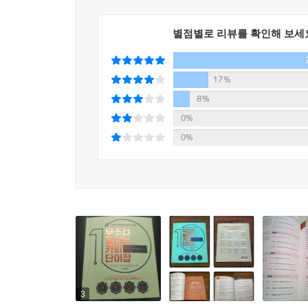
카피를 조금 바꿔보라! 그것만으로 클릭수가 달라지
별점별로 리뷰를 확인해 보세
2020년 초등학생이 갖고 싶은 직업 3위로 유튜버
궁금한 게 생겼을 때 유튜브를 검색하고, 자기 취향
17%
그야말로 1인 미디어의 삶 속에서 먹고 마시고, 
8%
독자들이 실질적으로 도움받을 수 있다는 것이 관
0%
운영자, 회사에서 인정받고 싶은데 그 방법을 잘
0%
직원, 손님을 끌어모으려면 어떻게 해야 하는지 
홍보하려면 어떤 홍보 문구를 적어야 할까?’라고 고
또한 두 번째 관전 포인트는 소개하고 있는 카피의
않는 ‘현상 유지 편향’, 얻는 것보다 손해 보는 
‘프라이밍 효과’, 어떤 내용을 프레임해서 질문하느냐
기억’ 등등 행동경제학과 심리학, 소비자 심리학에서
3
★★★★★‘20년의 연구 결과 집대성’ 같은 카피가