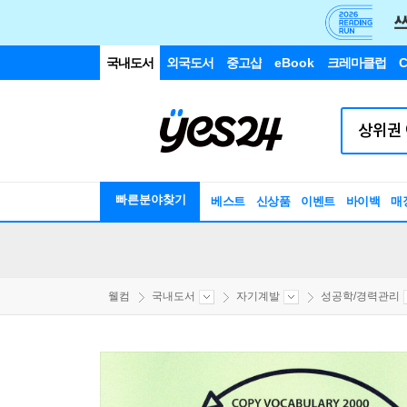
국내도서
외국도서
중고샵
eBook
크레마클럽
C
빠른분야찾기
베스트
신상품
이벤트
바이백
매
웰컴
국내도서
자기계발
성공학/경력관리