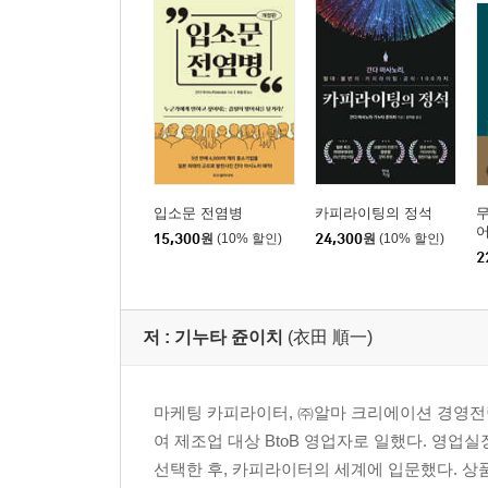
입소문 전염병
카피라이팅의 정석
무
15,300
원
(10% 할인)
24,300
원
(10% 할인)
2
저 :
기누타 쥰이치
(衣田 順一)
마케팅 카피라이터, ㈜알마 크리에이션 경영전
여 제조업 대상 BtoB 영업자로 일했다. 영업
선택한 후, 카피라이터의 세계에 입문했다. 