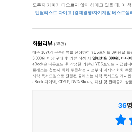
도대체 뭣 때문에 두 사람의 운명이 달라졌는지
도무지 카피가 떠오르지 않아 헤매고 있을 때, 이
경제지를 구독하지 않으면 정보에서 뒤처지고, 경쟁
- 멘탈리스트 다이고 (경제경영/자기계발 베스트셀러
이렇듯 엄청난 성공을 거둔 광고 카피의 이면에는
ECHO상 국제 심사 위원으로 활약하는 일본의 
팔리는 카피 단어장』에 등장하는 PASONA 법칙이
회원리뷰
(36건)
[ 고객이 안고 있는 고통(Problem)을 친근(Affinity
매주 10건의 우수리뷰를 선정하여 YES포인트 3만원을 드
이 지금 당장 구입하게(Action) 만드는 것. ]
3,000원 이상 구매 후 리뷰 작성 시
일반회원 300원, 마니아
eBook은 다운로드 후 작성한 리뷰만 YES포인트 지급됩니
이것이 카피의 이면에 설계되어 있는 공식, 즉 PA
클래스는 첫번째 회차 주문확정 시점부터 마지막 회차 주문
사락 독서모임으로 진행된 클래스는 사락 독서모임 게시판
여전히 응용되어 쓰이고 있는 카피들은 모두 이 공
eBook 페이백, CD/LP, DVD/Blu-ray, 패션 및 판매금
『무조건 팔리는 카피 단어장』은 이 공식을 만든 간
재생산된 카피 단어 667개와 관용어구 2000개를
36
명
법칙하에 지금도 생물처럼 살아 있는 카피 문장 2
문장기술, e커머스 등 4개 분야 1위, 종합 30위 
1인 미디어 시대 필독서