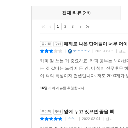
★★★★★마음에 꽂히는 문장력을 공부하고 싶은 당
1780엔으로 그 모든 걸 가질 수 있다니, 대단한 책이
전체 리뷰
(36)
★★★★★수록돼 있는 문장의 수가 엄청나기 때문에
걸리는데, 이 책을 참고하면 노동 시간이 대폭 단축
1
2
3
★★★★★코로나 19 이후 세상에서 살아남으려면 이
동영상을 편집해서 제목을 지어 유튜브에 올릴 때
예제로 나온 단어들이 너무 어
종이책
구매
생각한다.
s*********2
2021-08-05
신고
|
|
|
★★★★★어떤 업계에서 일하는 사람이든 도움받을
카피 잘 쓰는 거 중요하죠. 카피 공부는 해야
있다는 점이 가장 좋다.
는 것 같다는 느낌이 든 건, 이 책이 전무후무 
이 책의 특성이자 컨셉입니다. 저도 2000개가 
16명
이 이 리뷰를 추천합니다.
옆에 두고 있으면 좋을 책
종이책
구매
r****o
2022-02-04
신고
|
|
|