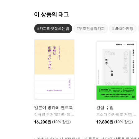
이 상품의 태그
#카피라잇잘쓰는법
#무조건클릭카피
#SNS마케팅
일본어 명카피 핸드북
컨셉 수업
정규영 편저/오가타 요시히로 감수
길벗이지톡
호소다 다카히로 저/지소연,권희주 역
|
16,200
원
(10% 할인)
19,800
원
(10% 할인)