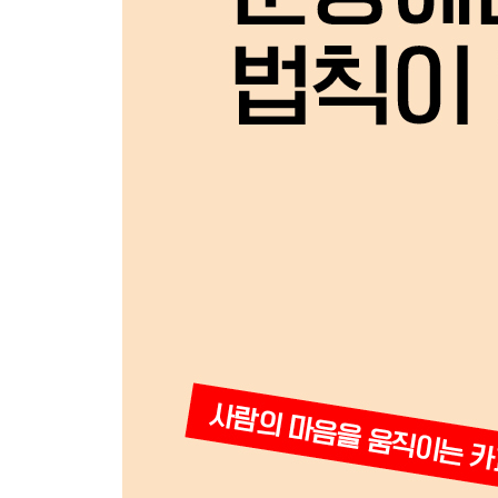
당신이 파는 상품, 그것의 가치를 높여서 제안하라 1
제안 내용 전달하기 155
[칼럼] 위인들의 카피 (3) 로버트 콜리어 160
새로움 강조하기 161
[칼럼] 캐치카피와 헤드라인 카피 166
쓸모 있는 정보 제공하기 167
재미있는 정보 제공하기 173
독창성과 우월성 강조하기 179
판매 조건 제시하기 185
[칼럼] 카피의 ‘주인공’은 바로 그것을 ‘읽는 사람’이다
Narrow 특정한 고객을 타깃으로 삼은 카피
거절하는 용기를 내라, 그러면 딱 맞는 고객과 만날 수
읽는 사람을 특정해서 말 걸기 197
[칼럼] 행동경제학과 카피라이팅의 관계 200
한정하기 201
[칼럼] 문장력만으로는 팔 수 없다?! 205