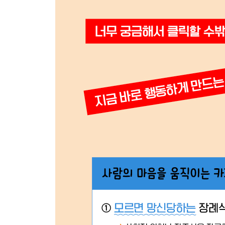
특별함 나타내기 206
수준 나누기 212
여성의 마음 사로잡기 218
[칼럼] 타깃 고객별 카피를 따로 만들어라 221
Action 행동을 촉구하는 카피
행동하게 만드는 것이 카피의 진짜 목적이다 224
구체적인 행동을 촉구하기 230
[칼럼] 읽자마자 기억에 남는 헤드라인 쓰기 232
쏠림 현상 이용하기 233
신뢰감 심어주기 236
[칼럼] 이메일은 제목이 생명 239
권위에 기대기 240
안심시키기 243
[칼럼] 전문용어는 써야 할까, 말아야 할까 245
분위기 끌어올리기 246