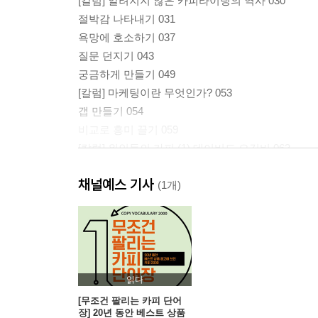
[칼럼] 알려지지 않은 카피라이팅의 역사 030
절박감 나타내기 031
욕망에 호소하기 037
질문 던지기 043
궁금하게 만들기 049
[칼럼] 마케팅이란 무엇인가? 053
갭 만들기 054
비교로 흥미 끌기 059
[칼럼] 위인들의 카피 (1) 데이비드 오길비 063
주의를 끌어모으기 064
채널예스 기사
(1개)
Affinity 공감하는 카피
카피만으로 친근한 느낌을 주는 8가지 방법 068
스토리 담기 073
[칼럼] 글이 써지지 않는 이유는 뭘까? 077
읽는 사람의 감정에 공감하기 078
읽다
권유하기 084
[무조건 팔리는 카피 단어
장] 20년 동안 베스트 상품
동질감 높이기 089