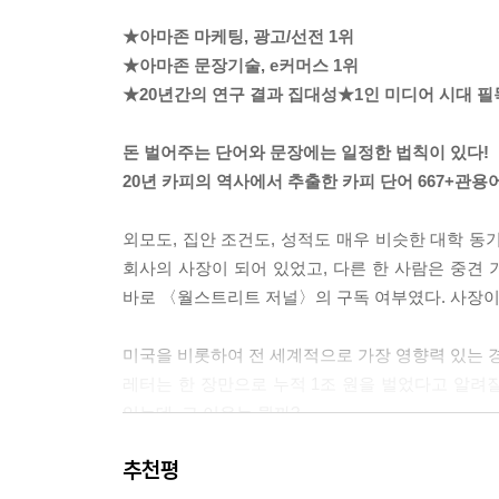
다른 표현) 전형적인 실수
★아마존 마케팅, 광고/선전 1위
0007 한국인이 영어 문장을 쓸 때 자주 하는 실수 
★아마존 문장기술, e커머스 1위
0008 높임말을 쓸 때 자주 하는 전형적인 실수
★20년간의 연구 결과 집대성★1인 미디어 시대 
0009 첫 데이트 장소를 고를 때 남성이 자주 하는 
돈 벌어주는 단어와 문장에는 일정한 법칙이 있다!
--- p.27
20년 카피의 역사에서 추출한 카피 단어 667+관용어
외모도, 집안 조건도, 성적도 매우 비슷한 대학 동기
회사의 사장이 되어 있었고, 다른 한 사람은 중견 
바로 〈월스트리트 저널〉의 구독 여부였다. 사장이
미국을 비롯하여 전 세계적으로 가장 영향력 있는 경
레터는 한 장만으로 누적 1조 원을 벌었다고 알려
있는데, 그 이유는 뭘까?
추천평
그것은 바로 두 사람의 인생을 비교해서 결정적