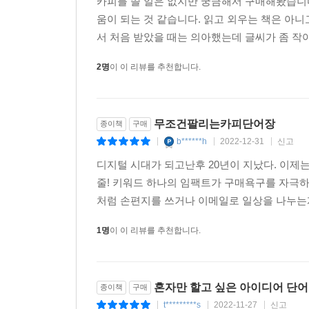
카피를 쓸 일은 없지만 궁금해서 구매해봤습니다
움이 되는 것 같습니다. 읽고 외우는 책은 아니고
서 처음 받았을 때는 의아했는데 글씨가 좀 작아
2명
이 이 리뷰를 추천합니다.
무조건팔리는카피단어장
종이책
구매
b******h
2022-12-31
신고
|
|
|
디지털 시대가 되고난후 20년이 지났다. 이제
줄! 키워드 하나의 임팩트가 구매욕구를 자극하
처럼 손편지를 쓰거나 이메일로 일상을 나누는게
1명
이 이 리뷰를 추천합니다.
혼자만 할고 싶은 아이디어 단
종이책
구매
t*********s
2022-11-27
신고
|
|
|