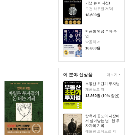
기념 뉴 에디션)
모건 하우절 저/이지연 역
18,600
원
박곰희 연금 부자 수
업
박곰희 저
16,800
원
이 분야 신상품
더보기
부동산 초단기 투자법
재롬노트 저
13,860
원
(10% 할인)
탐욕과 공포의 시장에
서 살아남는 법 : 한 투
자자의 기록
에드윈 르페브르 저