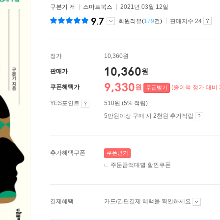
구본기
저
스마트북스
2021년 03월 12일
9.7
회원리뷰(
179
건)
판매지수 24
정가
10,360원
10,360
원
판매가
9,330
원
쿠폰혜택가
(종이책 정가 대비 
쿠폰받기
YES포인트
510원 (5% 적립)
5만원이상 구매 시 2천원 추가적립
추가혜택쿠폰
쿠폰받기
주문금액대별 할인쿠폰
결제혜택
카드/간편결제 혜택을 확인하세요