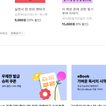
살면서 한 번은 짠테크
이 책은 돈에 관한 동기
부여 이야기
김짠부(김지은) 저
북스톤
|
곽지현(절약의달인 자취린이) 저
|
9,000
원
(10% 할인)
15,000
원
(0% 할인)
보세요.
전체보기