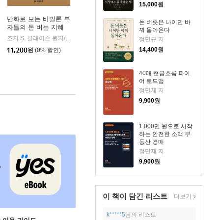
15,000
원
만화로 보는 바빌론 부
돈 버릇은 나이만 바
자들의 돈 버는 지혜
꿔 돌아온다
생각지도
조지 S. 클래이슨 원저/사카노 아사히 그림/오하시 코스케 기획/김은혜 역
한빛비
|
정민규 저
14,400
원
11,200
원
(0% 할인)
40대 현금흐름 파이
어 로드맵
정민제 저
9,900
원
1,000만 원으로 시작
하는 안전한 소액 부
동산 경매
정민제 저
9,900
원
이 책이 담긴
리스트
더보기
k*****5
님의 리스트