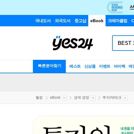
국내도서
외국도서
중고샵
eBook
크레마클럽
C
빠른분야찾기
베스트
신상품
이벤트
바이백
매
웰컴
eBook
경제 경영
투자/재테크