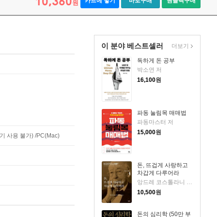
10,360
카트에 넣기
바로구매
원클릭구매
원
이 분야 베스트셀러
더보기
독하게 돈 공부
박소연 저
16,100
원
파동 눌림목 매매법
파동마스터 저
15,000
원
사용 불가) /PC(Mac)
돈, 뜨겁게 사랑하고
차갑게 다루어라
앙드레 코스톨라니 저/한윤진 역
10,500
원
돈의 심리학 (50만 부