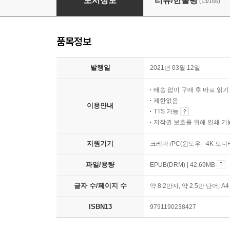
도서정보
리뷰/한줄평
(13/166)
품목정보
발행일
2021년 03월 12일
배송 없이 구매 후 바로 읽
제한없음
이용안내
TTS 가능
저작권 보호를 위해 인쇄 기
지원기기
크레마 /PC(윈도우 - 4K 모
파일/용량
EPUB(DRM) | 42.69MB
글자 수/페이지 수
약 8.2만자, 약 2.5만 단어, A
ISBN13
9791190238427