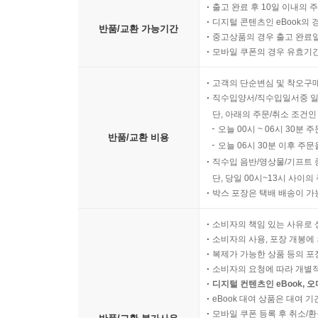
출고 완료 후 10일 이내의 
디지털 콘텐츠인 eBook의 
반품/교환 가능기간
중고상품의 경우 출고 완료일
모바일 쿠폰의 경우 유효기간(
고객의 단순변심 및 착오구
직수입양서/직수입일서중 일
단, 아래의 주문/취소 조건인
오늘 00시 ~ 06시 30분 
반품/교환 비용
오늘 06시 30분 이후 주문
직수입 음반/영상물/기프트 
단, 당일 00시~13시 사이
박스 포장은 택배 배송이 가
소비자의 책임 있는 사유로 
소비자의 사용, 포장 개봉에 
복제가 가능한 상품 등의 포장을 
소비자의 요청에 따라 개별
디지털 컨텐츠인 eBook, 
eBook 대여 상품은 대여 기
모바일 쿠폰 등록 후 취소/환