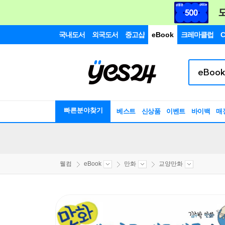
국내도서
외국도서
중고샵
eBook
크레마클럽
C
빠른분야찾기
베스트
신상품
이벤트
바이백
매
웰컴
eBook
만화
교양만화