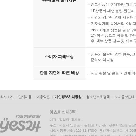
반품/교환 불가사유
중고상품이 구매확정(자동 
LP상품의 재생 불량 원인이 기
시간의 경과에 의해 재판매가
전자상거래 등에서의 소비자
eBook 세트 상품은 일괄 
1개의 상품으로 취급 및 판매
우, 세트 상품 전부 및 세트
상품의 불량에 의한 반품, 교
소비자 피해보상
준하여 처리됨
환불 지연에 따른 배상
대금 환불 및 환불 지연에 
회사소개
인재채용
이용약관
개인정보처리방침
청소년보호정책
도서홍보안내
대표 : 김석환, 최세라
주소 : 서울시 영등포구 은행로 11, 5층~6층(여의도동,일신
사업자등록번호 : 229-81-37000 통신판매업신고 : 제 200
이메일 : yes24help@yes24.com 호스팅 서비스사업자 :