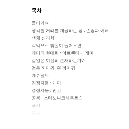
목차
들어가며
생각할 거리를 제공하는 장 : 존중과 이해
색채 심리학
각막으로 빛살이 들어오면
개미의 현대화 : 아르헨티나 개미
검열은 여전히 존재하는가?
검은 까마귀, 흰 까마귀
게슈탈트
경쟁자들 : 개미
경쟁자들 : 인간
공룡 : 스테노니코사우르스
광기
꿀술
꿈
나무의 의사소통 방식