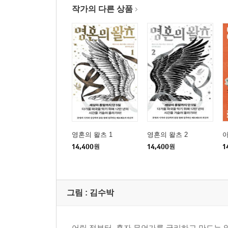
함께 있기
작가의 다른 상품
호르몬과 페로몬
영혼의 왈츠 1
영혼의 왈츠 2
아
14,400
원
14,400
원
1
그림 :
김수박
어릴 적부터, 혼자 무언가를 궁리하고 만드는 