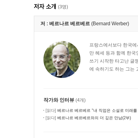
저자 소개
놀이의 의미
(3명)
당신은 누구인가?
대뇌 신피질의 시대
저 :
베르나르 베르베르
(Bernard Werber)
달걀
도시의 구역 배치
프랑스에서보다 한국에서 
돌고래
만 헤세 등과 함께 한국
두려움
쓰기 시작한 타고난 글쟁
두려움의 원천
에 속하기도 하는 그는 
동쪽을 향하여
레이저
.
.
작가와 인터뷰
(4개)
.
파킨슨 법칙
[읽다]
베르나르 베르베르 "내 직업은 소설로 미래를
[읽다]
베르나르 베르베르와의 더 깊은 만남(2부)
최소 공배수
한스의 속임수
클라인 병