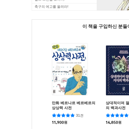
축구의 에고를 울려라!
이 책을 구입하신 분
만화 베르나르 베르베르의
상대적이며 
상상력 사전
의 백과사전
31건
11,900
원
14,850
원